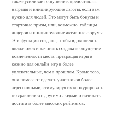
также усиливает ощущение, предоставляя
награды и инициирующие льготы, если вам
нужно для людей. Это могут быть бонусы и
стартовые призы, или, возможно, таблицы
лидеров и инициирующие активные форумы.
Эти функции созданы, чтобы вдохновлять
вкладчиков и начинать создавать ощущение
вовлеченности места, превращая игры в
казино для онлайн-игр в более
увлекательные, чем в прошлом. Кроме того,
они помогают сделать участников более
агрессивными, стимулируя их конкурировать
по сравнению с другими людьми и начинать
достигать более высоких рейтингов.