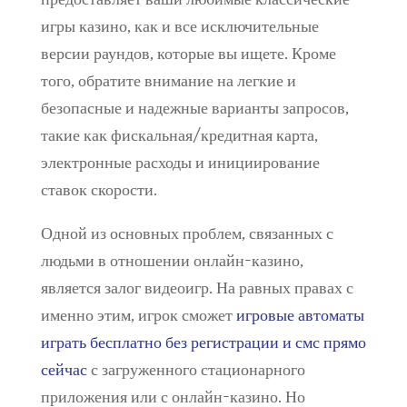
игры казино, как и все исключительные
версии раундов, которые вы ищете. Кроме
того, обратите внимание на легкие и
безопасные и надежные варианты запросов,
такие как фискальная/кредитная карта,
электронные расходы и инициирование
ставок скорости.
Одной из основных проблем, связанных с
людьми в отношении онлайн-казино,
является залог видеоигр. На равных правах с
именно этим, игрок сможет
игровые автоматы
играть бесплатно без регистрации и смс прямо
сейчас
с загруженного стационарного
приложения или с онлайн-казино. Но