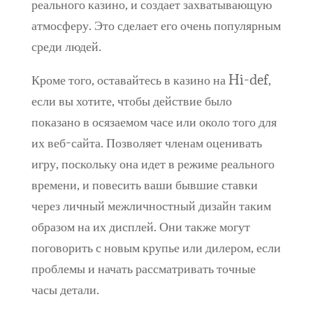
реального казино, и создает захватывающую
атмосферу. Это сделает его очень популярным
среди людей.
Кроме того, оставайтесь в казино на Hi-def,
если вы хотите, чтобы действие было
показано в осязаемом часе или около того для
их веб-сайта. Позволяет членам оценивать
игру, поскольку она идет в режиме реального
времени, и повесить ваши бывшие ставки
через личный межличностный дизайн таким
образом на их дисплей. Они также могут
поговорить с новым крупье или дилером, если
проблемы и начать рассматривать точные
часы детали.