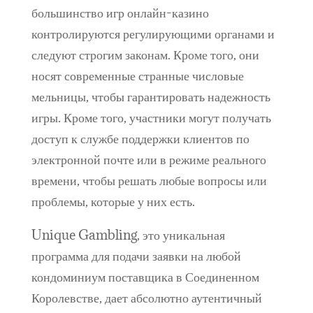
большинство игр онлайн-казино
контролируются регулирующими органами и
следуют строгим законам. Кроме того, они
носят современные странные числовые
мельницы, чтобы гарантировать надежность
игры. Кроме того, участники могут получать
доступ к службе поддержки клиентов по
электронной почте или в режиме реального
времени, чтобы решать любые вопросы или
проблемы, которые у них есть.
Unique Gambling, это уникальная
программа для подачи заявки на любой
кондоминиум поставщика в Соединенном
Королевстве, дает абсолютно аутентичный