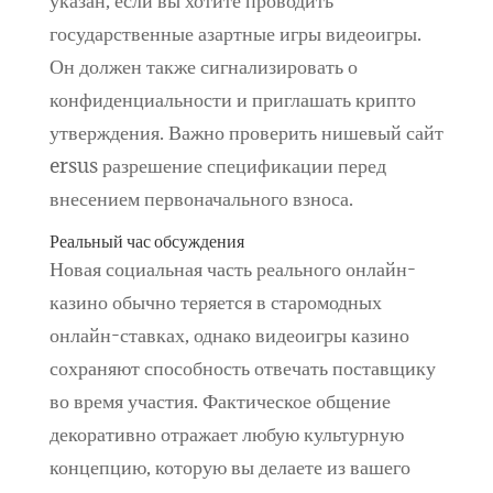
указан, если вы хотите проводить
государственные азартные игры видеоигры.
Он должен также сигнализировать о
конфиденциальности и приглашать крипто
утверждения. Важно проверить нишевый сайт
ersus разрешение спецификации перед
внесением первоначального взноса.
Реальный час обсуждения
Новая социальная часть реального онлайн-
казино обычно теряется в старомодных
онлайн-ставках, однако видеоигры казино
сохраняют способность отвечать поставщику
во время участия. Фактическое общение
декоративно отражает любую культурную
концепцию, которую вы делаете из вашего