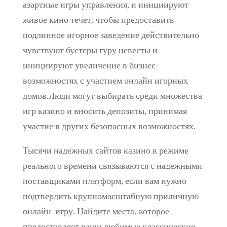
азартные игры управления, и инициируют
живое кино течет, чтобы предоставить
подлинное игорное заведение действительно
чувствуют бустеры гуру невесты и
инициируют увеличение в бизнес-
возможностях с участием онлайн игорных
домов.Люди могут выбирать среди множества
игр казино и вносить депозиты, принимая
участие в других безопасных возможностях.
Тысячи надежных сайтов казино в режиме
реального времени связываются с надежными
поставщиками платформ, если вам нужно
подтвердить крупномасштабную приличную
онлайн-игру. Найдите место, которое
предоставляет ваши любимые классические