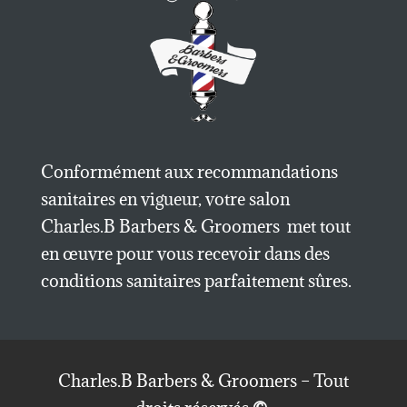
Conformément aux recommandations
sanitaires en vigueur, votre salon
Charles.B Barbers & Groomers met tout
en œuvre pour vous recevoir dans des
conditions sanitaires parfaitement sûres.
Charles.B Barbers & Groomers – Tout