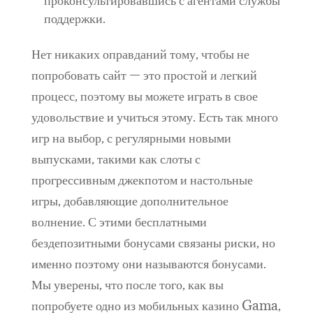
проконсультировавшись с агентами службы
поддержки.
Нет никаких оправданий тому, чтобы не
попробовать сайт — это простой и легкий
процесс, поэтому вы можете играть в свое
удовольствие и учиться этому. Есть так много
игр на выбор, с регулярными новыми
выпусками, такими как слоты с
прогрессивным джекпотом и настольные
игры, добавляющие дополнительное
волнение. С этими бесплатными
бездепозитными бонусами связаны риски, но
именно поэтому они называются бонусами.
Мы уверены, что после того, как вы
попробуете одно из мобильных казино Gama,