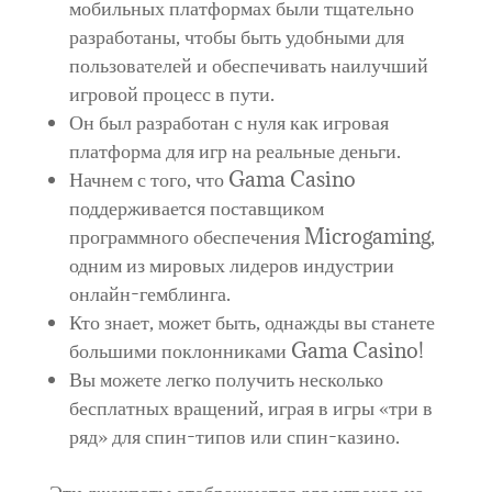
мобильных платформах были тщательно
разработаны, чтобы быть удобными для
пользователей и обеспечивать наилучший
игровой процесс в пути.
Он был разработан с нуля как игровая
платформа для игр на реальные деньги.
Начнем с того, что Gama Casino
поддерживается поставщиком
программного обеспечения Microgaming,
одним из мировых лидеров индустрии
онлайн-гемблинга.
Кто знает, может быть, однажды вы станете
большими поклонниками Gama Casino!
Вы можете легко получить несколько
бесплатных вращений, играя в игры «три в
ряд» для спин-типов или спин-казино.