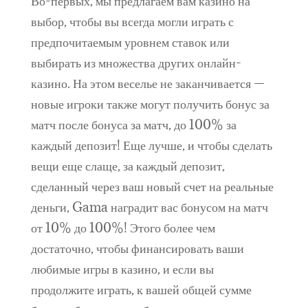
Во-первых, мы предлагаем вам казино на
выбор, чтобы вы всегда могли играть с
предпочитаемым уровнем ставок или
выбирать из множества других онлайн-
казино. На этом веселье не заканчивается —
новые игроки также могут получить бонус за
матч после бонуса за матч, до 100% за
каждый депозит! Еще лучше, и чтобы сделать
вещи еще слаще, за каждый депозит,
сделанный через ваш новый счет на реальные
деньги, Gama наградит вас бонусом на матч
от 10% до 100%! Этого более чем
достаточно, чтобы финансировать ваши
любимые игры в казино, и если вы
продолжите играть, к вашей общей сумме