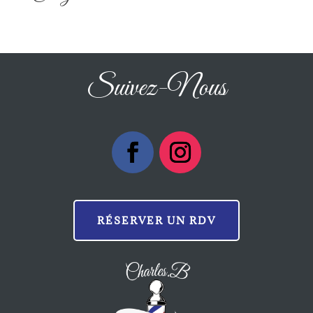
Suivez-Nous
RÉSERVER UN RDV