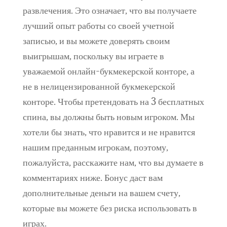
развлечения. Это означает, что вы получаете
лучший опыт работы со своей учетной
записью, и вы можете доверять своим
выигрышам, поскольку вы играете в
уважаемой онлайн-букмекерской конторе, а
не в нелицензированной букмекерской
конторе. Чтобы претендовать на 3 бесплатных
спина, вы должны быть новым игроком. Мы
хотели бы знать, что нравится и не нравится
нашим преданным игрокам, поэтому,
пожалуйста, расскажите нам, что вы думаете в
комментариях ниже. Бонус даст вам
дополнительные деньги на вашем счету,
которые вы можете без риска использовать в
играх.