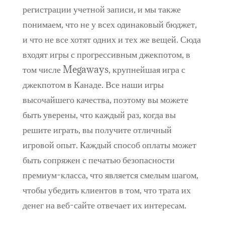
регистрации учетной записи, и мы также
понимаем, что не у всех одинаковый бюджет,
и что не все хотят одних и тех же вещей. Сюда
входят игры с прогрессивным джекпотом, в
том числе Megaways, крупнейшая игра с
джекпотом в Канаде. Все наши игры
высочайшего качества, поэтому вы можете
быть уверены, что каждый раз, когда вы
решите играть, вы получите отличный
игровой опыт. Каждый способ оплаты может
быть сопряжен с печатью безопасности
премиум-класса, что является смелым шагом,
чтобы убедить клиентов в том, что трата их
денег на веб-сайте отвечает их интересам.