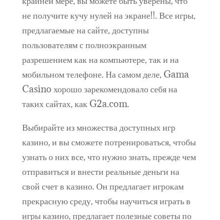
крайней мере, вы можете быть уверены, что
не получите кучу нулей на экране!!. Все игры,
предлагаемые на сайте, доступны
пользователям с полноэкранным
разрешением как на компьютере, так и на
мобильном телефоне. На самом деле, Gama
Casino хорошо зарекомендовало себя на
таких сайтах, как G2a.com.
Выбирайте из множества доступных игр
казино, и вы сможете потренироваться, чтобы
узнать о них все, что нужно знать, прежде чем
отправиться и внести реальные деньги на
свой счет в казино. Он предлагает игрокам
прекрасную среду, чтобы научиться играть в
игры казино, предлагает полезные советы по