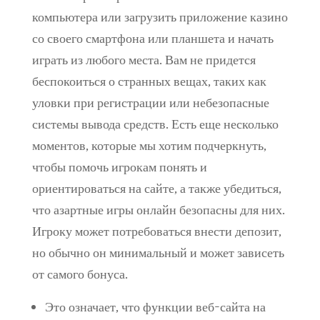
компьютера или загрузить приложение казино
со своего смартфона или планшета и начать
играть из любого места. Вам не придется
беспокоиться о странных вещах, таких как
уловки при регистрации или небезопасные
системы вывода средств. Есть еще несколько
моментов, которые мы хотим подчеркнуть,
чтобы помочь игрокам понять и
ориентироваться на сайте, а также убедиться,
что азартные игры онлайн безопасны для них.
Игроку может потребоваться внести депозит,
но обычно он минимальный и может зависеть
от самого бонуса.
Это означает, что функции веб-сайта на