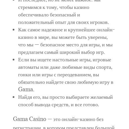
стремимся к тому, чтобы казино
обеспечивало безопасный и
положительный опыт для своих игроков.
Как самое надежное и крупнейшее онлайн-
казино в мире, вы можете быть уверены,
что мы — безопасное место для игры, и мы
предлагаем самый широкий выбор игр.
Если вы ищете настольные игры, игровые
автоматы или даже любимые виды спорта,
гонки или игры с переодеванием, вы
обязательно найдете свою любимую игру в
Gama.
Найдя его, вы просто выбираете желаемый
способ вывода средств, и все готово.
Gama Casino — это онлайн-казино без
регистрации, в котором представлен большой