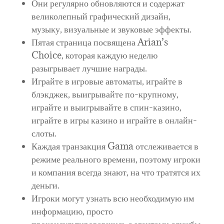
Они регулярно обновляются и содержат
великолепный графический дизайн,
музыку, визуальные и звуковые эффекты.
Пятая страница посвящена Arian’s
Choice, которая каждую неделю
разыгрывает лучшие награды.
Играйте в игровые автоматы, играйте в
блэкджек, выигрывайте по-крупному,
играйте и выигрывайте в спин-казино,
играйте в игры казино и играйте в онлайн-
слоты.
Каждая транзакция Gama отслеживается в
режиме реального времени, поэтому игроки
и компания всегда знают, на что тратятся их
деньги.
Игроки могут узнать всю необходимую им
информацию, просто