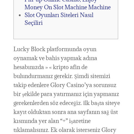
Money On Slot Machine Machine
Slot Oyunları Siteleri Nasıl
Seçiliri
Lucky Block platformunda oyun
oynamak ve bahis yapmak adına
hesabınızda » « kripto afin de
bulundurmanız gerekir. Şimdi sitemizi
takip edenlere Glory Casino’ya sorunsuz
bir şekilde para yatırmanız için yapmanız
gerekenlerden söz edeceğiz. İlk başta siteye
kayıt olduktan sonra ana sayfanın sağ üst
kısmında yer alan “+” işaretine
tıklamalısınız. Ek olarak isterseniz Glory