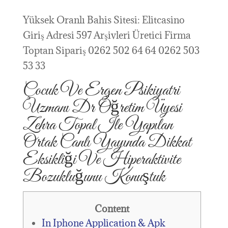
Yüksek Oranlı Bahis Sitesi: Elitcasino
Giriş Adresi 597 Arşivleri Üretici Firma
Toptan Sipariş 0262 502 64 64 0262 503
53 33
Çocuk Ve Ergen Psikiyatri
Uzmanı Dr Öğretim Üyesi
Zehra Topal Ile Yapılan
Ortak Canlı Yayında Dikkat
Eksikliği Ve Hiperaktivite
Bozukluğunu Konuştuk
Content
In Iphone Application & Apk