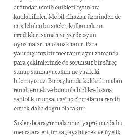
ardından tercih ettikleri oyunlara
katılabilirler. Mobil cihazlar üzerinden de
erişilebilen bu siteler, kullanıcıların
istedikleri zaman ve yerde oyun
oynamalarına olanak tanır. Para
yatırdığımız bir mecranın aynı zamanda
para çekimlerinde de sorunsuz bir süreç
sunup sunmayacağını ne yazık ki
bilemiyoruz. Bu bağlamda köklü firmaları
tercih etmek ve bununla birlikte lisans
sahibi kurumsal casino firmalarını tercih
etmek daha doğru olacaktır.
Sizler de araştırmalarınızı yaptığınızda bu
mecralara erişim sağlayabilecek ve üyelik