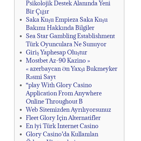
Psikolojik Destek Alanında Yeni
Bir Çığır
Saka Kuşu Empieza Saka Kuşu
Bakımı Hakkında Bilgiler
Sea Star Gambling Establishment
Türk Oyunculara Ne Sunuyor
Giriş Yaphesap Oluştur
Mostbet Az-90 Kazino »
« azerbaycan Ən Yaxşı Bukmeyker
Rəsmi Sayt
“play With Glory Casino
Application From Anywhere
Online Throughout B
Web Sitemizden Ayrılıyorsunuz
Fleet Glory Için Alternatifler
En İyi Türk Internet Casino
Glory Casino’da Kullanılan