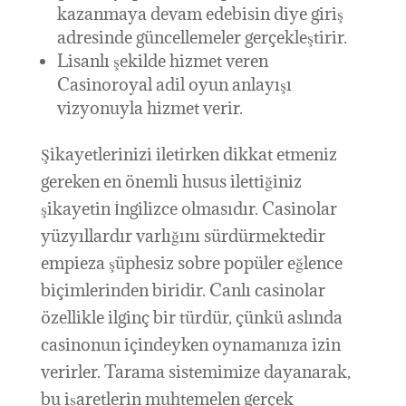
kazanmaya devam edebisin diye giriş
adresinde güncellemeler gerçekleştirir.
Lisanlı şekilde hizmet veren
Casinoroyal adil oyun anlayışı
vizyonuyla hizmet verir.
Şikayetlerinizi iletirken dikkat etmeniz
gereken en önemli husus ilettiğiniz
şikayetin İngilizce olmasıdır. Casinolar
yüzyıllardır varlığını sürdürmektedir
empieza şüphesiz sobre popüler eğlence
biçimlerinden biridir. Canlı casinolar
özellikle ilginç bir türdür, çünkü aslında
casinonun içindeyken oynamanıza izin
verirler. Tarama sistemimize dayanarak,
bu işaretlerin muhtemelen gerçek