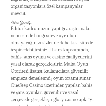
organizasyonlara özel kampanyalar
mevcut.
Ödeme Güvenliği
Editör kadromuzun yaptığı araştırmalar
neticesinde hangi siteye üye olup
olmayacağınızı sizler de daha kısa sürede
tespit edebilirsiniz. Lisans kapsamında,
bahis, şans oyunu ve casino faaliyetlerini
yasal olarak gerçekleştirir. Malta Oyun
Otoritesi lisansı, kullanıcılara güvenilir
empieza denetlenmiş oyun ortamı sunar.
OneStep Casino üzerinden yapılan bahis
ve şans oyunları güvenilir ve yasal
çerçevede gerçekleşir glory casino apk. İyi