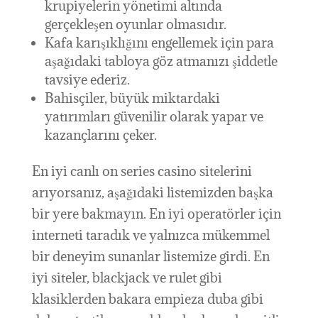
krupiyelerin yönetimi altında
gerçekleşen oyunlar olmasıdır.
Kafa karışıklığını engellemek için para
aşağıdaki tabloya göz atmanızı şiddetle
tavsiye ederiz.
Bahisçiler, büyük miktardaki
yatırımları güvenilir olarak yapar ve
kazançlarını çeker.
En iyi canlı on series casino sitelerini
arıyorsanız, aşağıdaki listemizden başka
bir yere bakmayın. En iyi operatörler için
interneti taradık ve yalnızca mükemmel
bir deneyim sunanlar listemize girdi. En
iyi siteler, blackjack ve rulet gibi
klasiklerden bakara empieza duba gibi