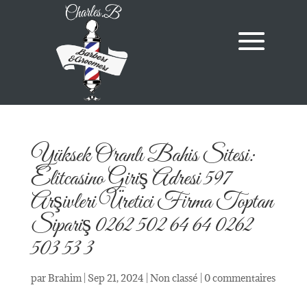
Yüksek Oranlı Bahis Sitesi:
Elitcasino Giriş Adresi 597
Arşivleri Üretici Firma Toptan
Sipariş 0262 502 64 64 0262
503 53 3
par
Brahim
|
Sep 21, 2024
|
Non classé
|
0 commentaires