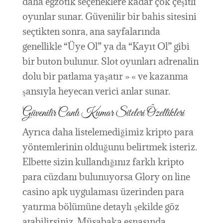
daha egzotik seçeneklere kadar çok çeşitli
oyunlar sunar. Güvenilir bir bahis sitesini
seçtikten sonra, ana sayfalarında
genellikle “Üye Ol” ya da “Kayıt Ol” gibi
bir buton bulunur. Slot oyunları adrenalin
dolu bir patlama yaşatır » « ve kazanma
şansıyla heyecan verici anlar sunar.
Güvenilir Canlı Kumar Siteleri Özellikleri
Ayrıca daha listelemediğimiz kripto para
yöntemlerinin olduğunu belirtmek isteriz.
Elbette sizin kullandığınız farklı kripto
para cüzdanı bulunuyorsa Glory on line
casino apk uygulaması üzerinden para
yatırma bölümüne detaylı şekilde göz
atabilirsiniz. Müsabaka esnasında