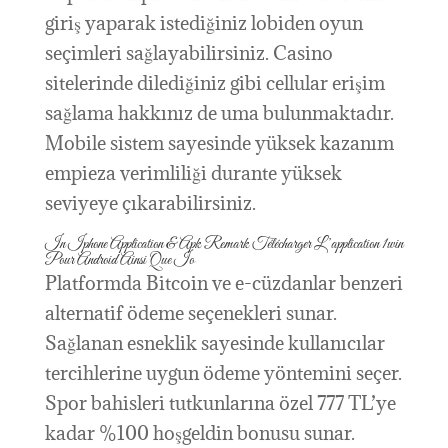
giriş yaparak istediğiniz lobiden oyun
seçimleri sağlayabilirsiniz. Casino
sitelerinde dilediğiniz gibi cellular erişim
sağlama hakkınız de uma bulunmaktadır.
Mobile sistem sayesinde yüksek kazanım
empieza verimliliği durante yüksek
seviyeye çıkarabilirsiniz.
In Iphone Application & Apk Remark Télécharger L’application 1win
Pour Android Ainsi Que Io
Platformda Bitcoin ve e-cüzdanlar benzeri
alternatif ödeme seçenekleri sunar.
Sağlanan esneklik sayesinde kullanıcılar
tercihlerine uygun ödeme yöntemini seçer.
Spor bahisleri tutkunlarına özel 777 TL’ye
kadar %100 hoşgeldin bonusu sunar.