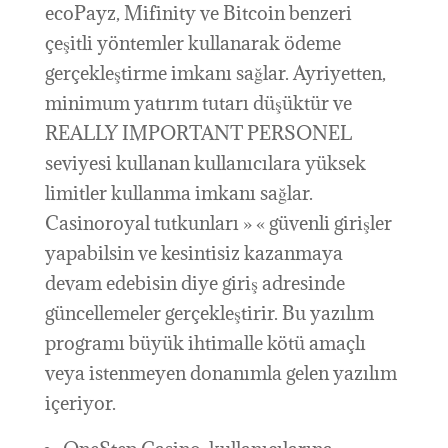
ecoPayz, Mifinity ve Bitcoin benzeri
çeşitli yöntemler kullanarak ödeme
gerçekleştirme imkanı sağlar. Ayriyetten,
minimum yatırım tutarı düşüktür ve
REALLY IMPORTANT PERSONEL
seviyesi kullanan kullanıcılara yüksek
limitler kullanma imkanı sağlar.
Casinoroyal tutkunları » « güvenli girişler
yapabilsin ve kesintisiz kazanmaya
devam edebisin diye giriş adresinde
güncellemeler gerçekleştirir. Bu yazılım
programı büyük ihtimalle kötü amaçlı
veya istenmeyen donanımla gelen yazılım
içeriyor.