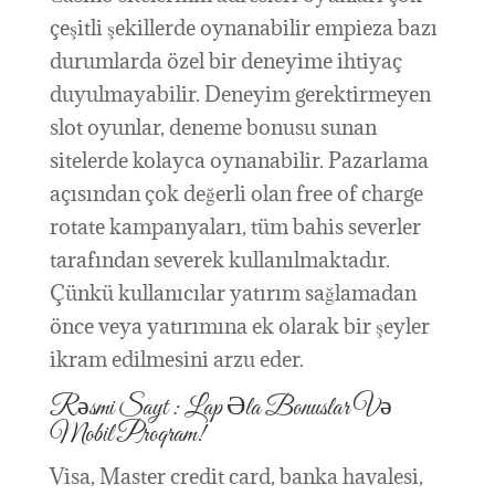
çeşitli şekillerde oynanabilir empieza bazı
durumlarda özel bir deneyime ihtiyaç
duyulmayabilir. Deneyim gerektirmeyen
slot oyunlar, deneme bonusu sunan
sitelerde kolayca oynanabilir. Pazarlama
açısından çok değerli olan free of charge
rotate kampanyaları, tüm bahis severler
tarafından severek kullanılmaktadır.
Çünkü kullanıcılar yatırım sağlamadan
önce veya yatırımına ek olarak bir şeyler
ikram edilmesini arzu eder.
Rəsmi Sayt ️: Lap Əla Bonuslar Və
Mobil Proqram!
Visa, Master credit card, banka havalesi,