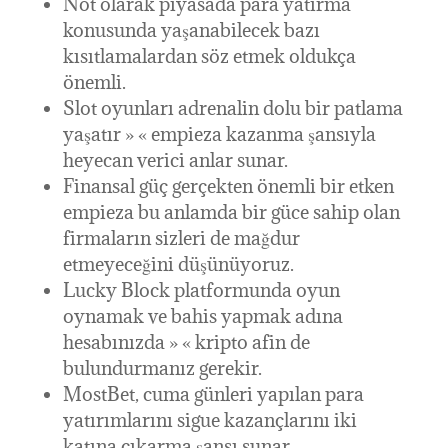
Not olarak piyasada para yatırma
konusunda yaşanabilecek bazı
kısıtlamalardan söz etmek oldukça
önemli.
Slot oyunları adrenalin dolu bir patlama
yaşatır » « empieza kazanma şansıyla
heyecan verici anlar sunar.
Finansal güç gerçekten önemli bir etken
empieza bu anlamda bir güce sahip olan
firmaların sizleri de mağdur
etmeyeceğini düşünüyoruz.
Lucky Block platformunda oyun
oynamak ve bahis yapmak adına
hesabınızda » « kripto afin de
bulundurmanız gerekir.
MostBet, cuma günleri yapılan para
yatırımlarını sigue kazançlarını iki
katına çıkarma şansı sunar.