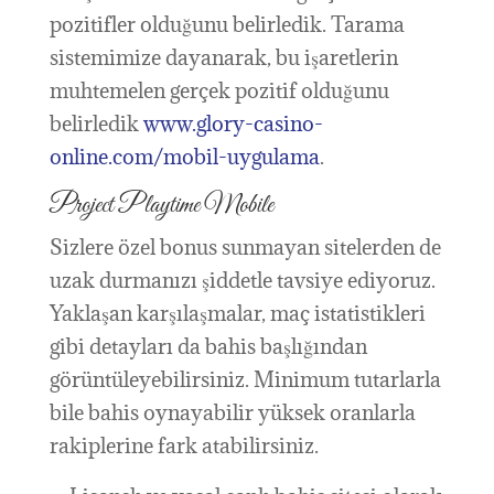
pozitifler olduğunu belirledik. Tarama
sistemimize dayanarak, bu işaretlerin
muhtemelen gerçek pozitif olduğunu
belirledik
www.glory-casino-
online.com/mobil-uygulama
.
Project Playtime Mobile
Sizlere özel bonus sunmayan sitelerden de
uzak durmanızı şiddetle tavsiye ediyoruz.
Yaklaşan karşılaşmalar, maç istatistikleri
gibi detayları da bahis başlığından
görüntüleyebilirsiniz. Minimum tutarlarla
bile bahis oynayabilir yüksek oranlarla
rakiplerine fark atabilirsiniz.