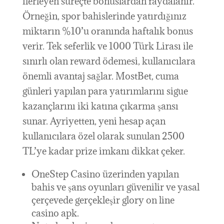
ilerleyen süreçte bonuslardan faydalanır.
Örneğin, spor bahislerinde yatırdığınız
miktarın %10’u oranında haftalık bonus
verir. Tek seferlik ve 1000 Türk Lirası ile
sınırlı olan reward ödemesi, kullanıcılara
önemli avantaj sağlar. MostBet, cuma
günleri yapılan para yatırımlarını sigue
kazançlarını iki katına çıkarma şansı
sunar. Ayriyetten, yeni hesap açan
kullanıcılara özel olarak sunulan 2500
TL’ye kadar prize imkanı dikkat çeker.
OneStep Casino üzerinden yapılan
bahis ve şans oyunları güvenilir ve yasal
çerçevede gerçekleşir glory on line
casino apk.