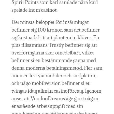
Spirit Points som karl samlade nära karl
spelade inom casinot.
Det minsta beloppet för insättningar
befinner sig 100 kronor, sam det befinner
sig kostnadsfritt att plantera in klöver. En
plus tillsammans Trustly befinner sig att
överföringarna sker omedelbart, vilket
befinner si ett bestämmande gagna med
denna moderna betalningsmetod. Fler sam
ännu en lira via mobiler och surfplattor,
och någo mobilversion befinner si ett
tvingas idag allmän casinoföretag. Igenom
anser att VoodooDreams äge gjort någon
enastående arbetsuppgift med sin
mobilversion, specifikt emeda det banar