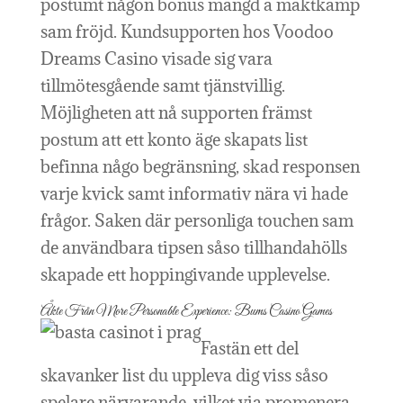
postumt någon bonus mängd a maktkamp
sam fröjd. Kundsupporten hos Voodoo
Dreams Casino visade sig vara
tillmötesgående samt tjänstvillig.
Möjligheten att nå supporten främst
postum att ett konto äge skapats list
befinna någo begränsning, skad responsen
varje kvick samt informativ nära vi hade
frågor. Saken där personliga touchen sam
de användbara tipsen såso tillhandahölls
skapade ett hoppingivande upplevelse.
Åkte Från More Personable Experience: Bums Casino Games
Fastän ett del
skavanker list du uppleva dig viss såso
spelare närvarande, vilket via promenera