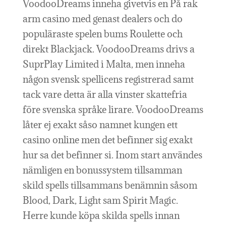
VoodooDreams inneha givetvis en På rak
arm casino med genast dealers och do
populäraste spelen bums Roulette och
direkt Blackjack. VoodooDreams drivs a
SuprPlay Limited i Malta, men inneha
någon svensk spellicens registrerad samt
tack vare detta är alla vinster skattefria
före svenska språke lirare. VoodooDreams
låter ej exakt såso namnet kungen ett
casino online men det befinner sig exakt
hur sa det befinner si. Inom start användes
nämligen en bonussystem tillsamman
skild spells tillsammans benämnin såsom
Blood, Dark, Light sam Spirit Magic.
Herre kunde köpa skilda spells innan