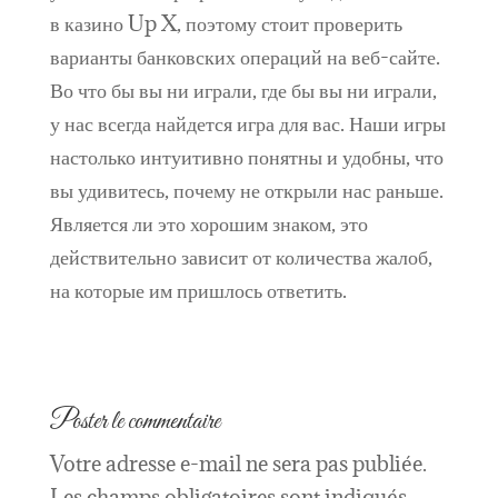
в казино Up X, поэтому стоит проверить
варианты банковских операций на веб-сайте.
Во что бы вы ни играли, где бы вы ни играли,
у нас всегда найдется игра для вас. Наши игры
настолько интуитивно понятны и удобны, что
вы удивитесь, почему не открыли нас раньше.
Является ли это хорошим знаком, это
действительно зависит от количества жалоб,
на которые им пришлось ответить.
Poster le commentaire
Votre adresse e-mail ne sera pas publiée.
Les champs obligatoires sont indiqués