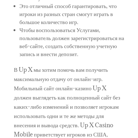
Это отличный способ гарантировать, что
игроки из разных стран смогут играть в
большое количество игр.
Чтобы воспользоваться Услугами,
пользователь должен зарегистрироваться на
веб-сайте, создать собственную учетную
запись и внести депозит.
В Up X мы хотим помочь вам получить
максимальную отдачу от онлайн-игр.
Мобильный сайт онлайн-казино Up X
должен выглядеть как полноценный сайт без
каких-либо изменений и позволяет игрокам
использовать одни и те же методы для
внесения и вывода средств. Up X Casino
Mobile приветствует игроков из США,