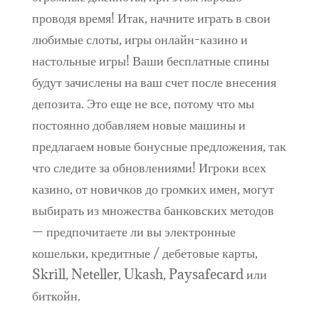
проводя время! Итак, начните играть в свои
любимые слоты, игры онлайн-казино и
настольные игры! Ваши бесплатные спины
будут зачислены на ваш счет после внесения
депозита. Это еще не все, потому что мы
постоянно добавляем новые машины и
предлагаем новые бонусные предложения, так
что следите за обновлениями! Игроки всех
казино, от новичков до громких имен, могут
выбирать из множества банковских методов
— предпочитаете ли вы электронные
кошельки, кредитные / дебетовые карты,
Skrill, Neteller, Ukash, Paysafecard или
биткойн.