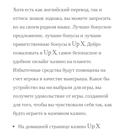
Хотя есть как английский перевод, так и
оттиск знаков зодиака, вы можете запросить
их на своем родном языке. Лучшее бонусное
предложение, лучшие бонусы и лучшие
приветственные бонусы в Up X. Добро
пожаловать в Up X, самое безопасное и
удобное онлайн-казино на планете.
Избыточные средства будут помещены на
счет игрока в качестве выигрыша. Какое бы
устройство вы ни выбрали для игры, вы
получите удовольствие от игры, созданной
для того, чтобы вы чувствовали себя так, как
будто играете в наземном казино.
На домашней странице казино Up X