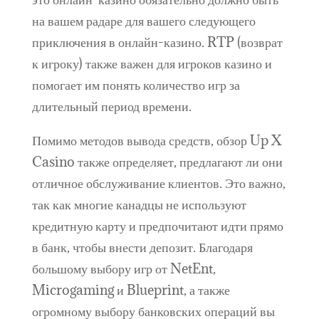
на вашем радаре для вашего следующего
приключения в онлайн-казино. RTP (возврат
к игроку) также важен для игроков казино и
помогает им понять количество игр за
длительный период времени.
Помимо методов вывода средств, обзор Up X
Casino также определяет, предлагают ли они
отличное обслуживание клиентов. Это важно,
так как многие канадцы не используют
кредитную карту и предпочитают идти прямо
в банк, чтобы внести депозит. Благодаря
большому выбору игр от NetEnt,
Microgaming и Blueprint, а также
огромному выбору банковских операций вы