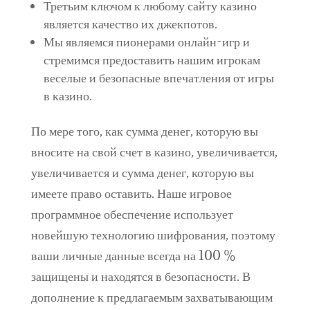
Третьим ключом к любому сайту казино
является качество их джекпотов.
Мы являемся пионерами онлайн-игр и
стремимся предоставить нашим игрокам
веселые и безопасные впечатления от игры
в казино.
По мере того, как сумма денег, которую вы
вносите на свой счет в казино, увеличивается,
увеличивается и сумма денег, которую вы
имеете право оставить. Наше игровое
программное обеспечение использует
новейшую технологию шифрования, поэтому
ваши личные данные всегда на 100 %
защищены и находятся в безопасности. В
дополнение к предлагаемым захватывающим