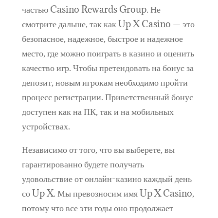
частью Casino Rewards Group. Не
смотрите дальше, так как Up X Casino — это
безопасное, надежное, быстрое и надежное
место, где можно поиграть в казино и оценить
качество игр. Чтобы претендовать на бонус за
депозит, новым игрокам необходимо пройти
процесс регистрации. Приветственный бонус
доступен как на ПК, так и на мобильных
устройствах.
Независимо от того, что вы выберете, вы
гарантированно будете получать
удовольствие от онлайн-казино каждый день
со Up X. Мы превозносим имя Up X Casino,
потому что все эти годы оно продолжает