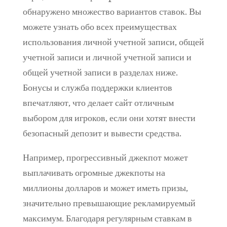
обнаружено множество вариантов ставок. Вы
можете узнать обо всех преимуществах
использования личной учетной записи, общей
учетной записи и личной учетной записи и
общей учетной записи в разделах ниже.
Бонусы и служба поддержки клиентов
впечатляют, что делает сайт отличным
выбором для игроков, если они хотят внести
безопасный депозит и вывести средства.
Например, прогрессивный джекпот может
выплачивать огромные джекпоты на
миллионы долларов и может иметь призы,
значительно превышающие рекламируемый
максимум. Благодаря регулярным ставкам в