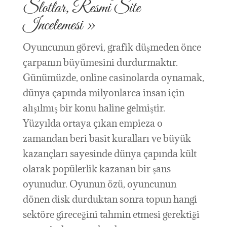
Slotlar, Resmi Site
Incelemesi »
Oyuncunun görevi, grafik düşmeden önce
çarpanın büyümesini durdurmaktır.
Günümüzde, online casinolarda oynamak,
dünya çapında milyonlarca insan için
alışılmış bir konu haline gelmiştir.
Yüzyılda ortaya çıkan empieza o
zamandan beri basit kuralları ve büyük
kazançları sayesinde dünya çapında kült
olarak popülerlik kazanan bir şans
oyunudur. Oyunun özü, oyuncunun
dönen disk durduktan sonra topun hangi
sektöre gireceğini tahmin etmesi gerektiği