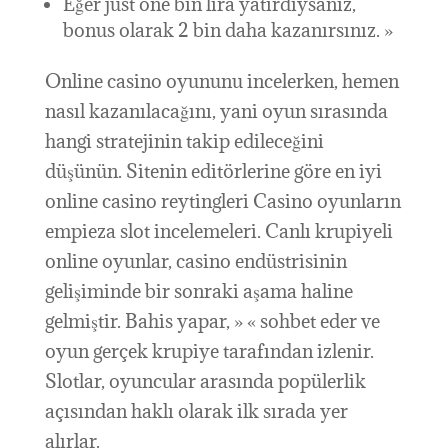
Eğer just one bin lira yatırdıysanız,
bonus olarak 2 bin daha kazanırsınız. »
Online casino oyununu incelerken, hemen
nasıl kazanılacağını, yani oyun sırasında
hangi stratejinin takip edileceğini
düşünün. Sitenin editörlerine göre en iyi
online casino reytingleri Casino oyunların
empieza slot incelemeleri. Canlı krupiyeli
online oyunlar, casino endüstrisinin
gelişiminde bir sonraki aşama haline
gelmiştir. Bahis yapar, » « sohbet eder ve
oyun gerçek krupiye tarafından izlenir.
Slotlar, oyuncular arasında popülerlik
açısından haklı olarak ilk sırada yer
alırlar.