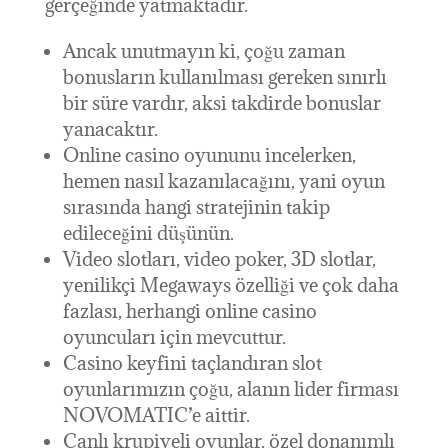
gerçeğinde yatmaktadır.
Ancak unutmayın ki, çoğu zaman
bonusların kullanılması gereken sınırlı
bir süre vardır, aksi takdirde bonuslar
yanacaktır.
Online casino oyununu incelerken,
hemen nasıl kazanılacağını, yani oyun
sırasında hangi stratejinin takip
edileceğini düşünün.
Video slotları, video poker, 3D slotlar,
yenilikçi Megaways özelliği ve çok daha
fazlası, herhangi online casino
oyuncuları için mevcuttur.
Casino keyfini taçlandıran slot
oyunlarımızın çoğu, alanın lider firması
NOVOMATIC’e aittir.
Canlı krupiyeli oyunlar, özel donanımlı