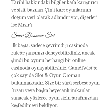
Tarihi hakkındaki bilgiler ​​kafa karıştırıcı
ve sisli, bazıları Çin’i kart oyunlarının
doğum yeri olarak adlandırıyor, diğerleri
ise Mısır’ı.
Sweet Bonanza Slot
İlk başta, sadece çevrimdışı casinoda
rulette şansınızı deneyebilirdiniz, ancak
şimdi bu oyunu herhangi bir online
casinoda oynayabilirsiniz. GameTwist’te
çok sayıda Slot & Oyun Otomatı
bulunmaktadır. Size bir sürü serbest oyun
fırsatı veya başka heyecanlı imkanlar
sunacak yüzlerce oyun sizin tarafınızdan
keşfedilmeyi bekliyor.