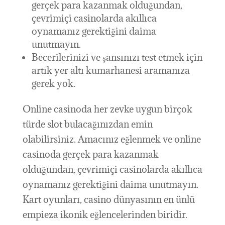
gerçek para kazanmak olduğundan,
çevrimiçi casinolarda akıllıca
oynamanız gerektiğini daima
unutmayın.
Becerilerinizi ve şansınızı test etmek için
artık yer altı kumarhanesi aramanıza
gerek yok.
Online casinoda her zevke uygun birçok
türde slot bulacağınızdan emin
olabilirsiniz. Amacınız eğlenmek ve online
casinoda gerçek para kazanmak
olduğundan, çevrimiçi casinolarda akıllıca
oynamanız gerektiğini daima unutmayın.
Kart oyunları, casino dünyasının en ünlü
empieza ikonik eğlencelerinden biridir.