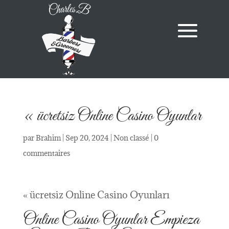
« ücretsiz Online Casino Oyunlar
par
Brahim
|
Sep 20, 2024
|
Non classé
|
0
commentaires
« ücretsiz Online Casino Oyunları
Online Casino Oyunlar Empieza