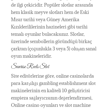
de ilgi çekicidir. Popüler slotlar arasında
hem klasik meyve slotları hem de Eski
Mısır tarihi veya Güney Amerika
Kızılderililerinin hazineleri gibi tarihi
temalı oyunlar bulacaksınız. Slotlar,
üzerinde sembollerin göründüğü birkaç
çarktan (çoğunlukla 3 veya 5) oluşan sanal
oyun makineleridir.
Sunrise Reels Slot
Site editörlerine göre, online casinolarda
para karşılığı gambling establishment slot
makinelerinin en kaliteli 10 geliştiricisi
empieza sağlayıcısının değerlendirmesi,
Online casino oyunları ve slot machine