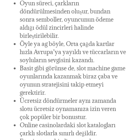
Oyun süreci, çarkların
döndürülmesinden oluşur, bundan
sonra semboller, oyuncunun ödeme
aldığı ödül zincirleri halinde
birleştirilebilir.
Öyle ya ag böyle, Orta çağda kartlar
hızla Avrupa’ya yayıldı ve tüccarların ve
soyluların sevgisini kazandı.
Basit gibi görünse de, slot machine game
oyunlarında kazanmak biraz çaba ve
oyunun stratejisini takip etmeyi
gerektirir.
Ücretsiz döndürmeler aynı zamanda
slotu ücretsiz oynamanıza izin veren
çok popüler bir bonustur.
Online casinolardaki slot katalogları
çarklı slotlarla sınırlı değildir.