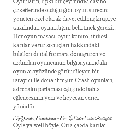
Oyunların, tıpkı bir çevrimdışı casino
şirketlerinde olduğu gibi, oyun sürecini
yöneten özel olarak davet edilmiş krupiye
tarafından oynandığını belirtmek gerekir.
Her oyun masası, oyun kontrol ünitesi,
kartlar ve tur sonuçları hakkındaki
bilgileri dijital formata dönüştüren ve
ardından oyuncunun bilgisayarındaki
oyun arayüzünde görüntüleyen bir
tarayıcı ile donatılmıştır. Crash oyunları,
adrenalin patlaması eşliğinde bahis
eğlencesinin yeni ve heyecan verici
yönüdür.
Top Gambling Establishment – En Iyi Online Casino Reytingleri
Öyle ya weil böyle, Orta çağda kartlar