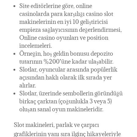
Site editörlerine göre, online
casinolarda para karşılığı casino slot
makinelerinin en iyi 10 geliştiricisi
empieza sağlayıcısının değerlendirmesi,
Online casino oyunları ve position
incelemeleri.
Örneğin, hoş geldin bonusu depozito
tutarının %200’üne kadar ulaşabilir.
Slotlar, oyuncular arasında popülerlik
açısından haklı olarak ilk sırada yer
alırlar.
Slotlar, üzerinde sembollerin göründüğü
birkaç çarktan (çoğunlukla 3 veya 5)
oluşan sanal oyun makineleridir.
Slot makineleri, parlak ve çarpıcı
grafiklerinin yanı sıra ilginç hikayeleriyle