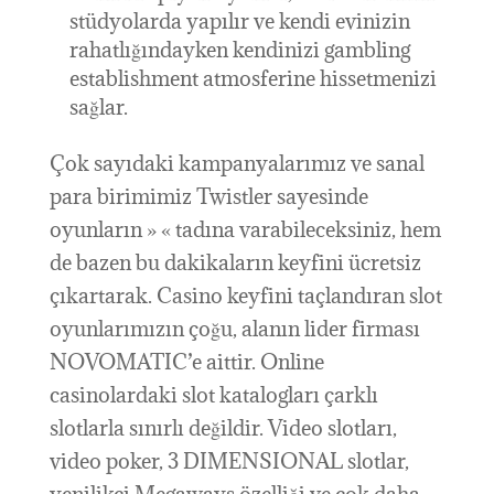
stüdyolarda yapılır ve kendi evinizin
rahatlığındayken kendinizi gambling
establishment atmosferine hissetmenizi
sağlar.
Çok sayıdaki kampanyalarımız ve sanal
para birimimiz Twistler sayesinde
oyunların » « tadına varabileceksiniz, hem
de bazen bu dakikaların keyfini ücretsiz
çıkartarak. Casino keyfini taçlandıran slot
oyunlarımızın çoğu, alanın lider firması
NOVOMATIC’e aittir. Online
casinolardaki slot katalogları çarklı
slotlarla sınırlı değildir. Video slotları,
video poker, 3 DIMENSIONAL slotlar,