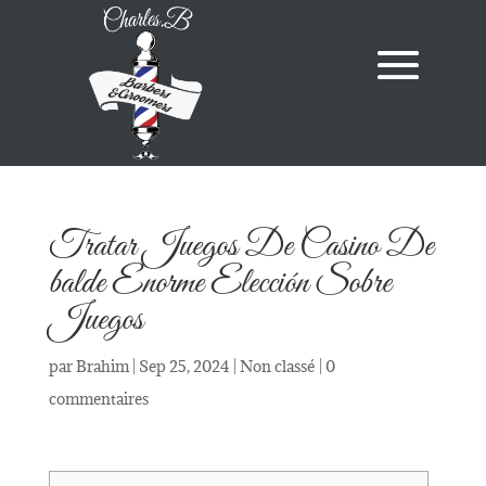
Tratar Juegos De Casino De
balde Enorme Elección Sobre
Juegos
par
Brahim
|
Sep 25, 2024
|
Non classé
|
0
commentaires