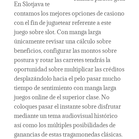
En Slotjava te
contamos los mejores opciones de casiono
con el fin de juguetear referente a este
juego sobre slot. Con manga larga
únicamente revisar una cálculo sobre
beneficios, configurar las montos sobre
postura y rotar las carretes tendrás la
oportunidad sobre multiplicar las créditos
desplazándolo hacia el pelo pasar mucho
tiempo de sentimiento con manga larga
juegos online de el superior clase. No
coloques pasar el instante sobre disfrutar
mediante un tema audiovisual histórico
así­ como los múltiples posibilidades de
ganancias de estas tragamonedas clásicas.