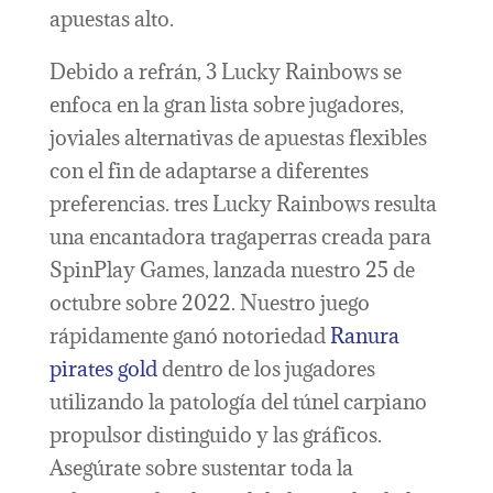
apuestas alto.
Debido a refrán, 3 Lucky Rainbows se
enfoca en la gran lista sobre jugadores,
joviales alternativas de apuestas flexibles
con el fin de adaptarse a diferentes
preferencias. tres Lucky Rainbows resulta
una encantadora tragaperras creada para
SpinPlay Games, lanzada nuestro 25 de
octubre sobre 2022. Nuestro juego
rápidamente ganó notoriedad
Ranura
pirates gold
dentro de los jugadores
utilizando la patologí­a del túnel carpiano
propulsor distinguido y las gráficos.
Asegúrate sobre sustentar toda la