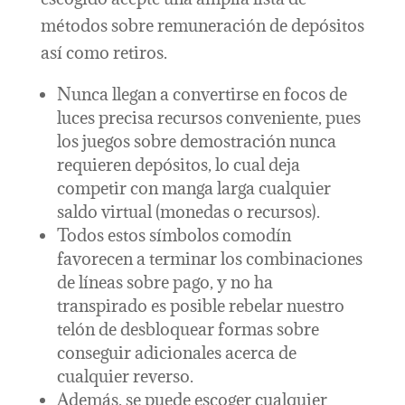
métodos sobre remuneración de depósitos
así­ como retiros.
Nunca llegan a convertirse en focos de
luces precisa recursos conveniente, pues
los juegos sobre demostración nunca
requieren depósitos, lo cual deja
competir con manga larga cualquier
saldo virtual (monedas o recursos).
Todos estos símbolos comodín
favorecen a terminar los combinaciones
de líneas sobre pago, y no ha
transpirado es posible rebelar nuestro
telón de desbloquear formas sobre
conseguir adicionales acerca de
cualquier reverso.
Además, se puede escoger cualquier