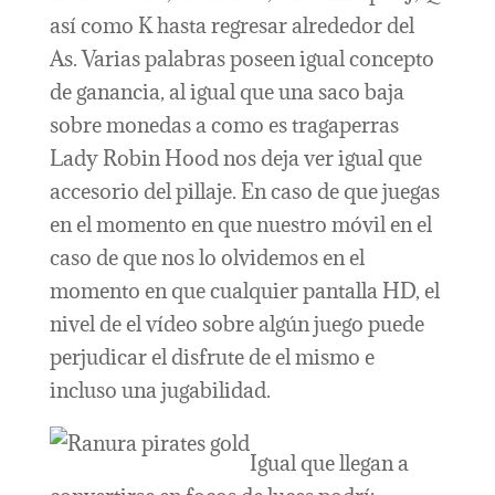
así­ como K hasta regresar alrededor del
As. Varias palabras poseen igual concepto
de ganancia, al igual que una saco baja
sobre monedas a como es tragaperras
Lady Robin Hood nos deja ver igual que
accesorio del pillaje. En caso de que juegas
en el momento en que nuestro móvil en el
caso de que nos lo olvidemos en el
momento en que cualquier pantalla HD, el
nivel de el vídeo sobre algún juego puede
perjudicar el disfrute de el mismo e
incluso una jugabilidad.
Igual que llegan a