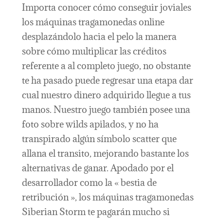
Importa conocer cómo conseguir joviales
los máquinas tragamonedas online
desplazándolo hacia el pelo la manera
sobre cómo multiplicar las créditos
referente a al completo juego, no obstante
te ha pasado puede regresar una etapa dar
cual nuestro dinero adquirido llegue a tus
manos. Nuestro juego también posee una
foto sobre wilds apilados, y no ha
transpirado algún símbolo scatter que
allana el transito, mejorando bastante los
alternativas de ganar. Apodado por el
desarrollador como la « bestia de
retribución », los máquinas tragamonedas
Siberian Storm te pagarán mucho si