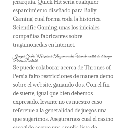
jerarquía. Quick Hit serí­a cualquier
esparcimiento diseñado para Bally
Gaming, cual forma toda la histórica
Scientific Gaming, unas los iniciales
compañias fabricantes sobre
tragamonedas en internet.
Juegos Sobre Máquinas Tragamonedas Usando ocurrir de el tiempo
Bonus De balde
Se puede colaborar acerca de Thrones of
Persia falto restricciones de manera demo
sobre el website, ganando dos. Con el fin
de suerte, igual que bien debemos
expresado, levante no es nuestro caso
referente a la generalidad de juegos una
que sugerimos. Asegurarnos cual el casino
escogido acepte una amplia lista de