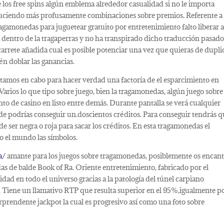
e los free spins algún emblema alrededor casualidad si no le importa
duciendo más profusamente combinaciones sobre premios. Referente a
agamonedas para juguetear gratuito por entretenimiento falto liberar a
dentro de la tragaperras y no ha transpirado dicho traducción pasad
 carrete añadida cual es posible potenciar una vez que quieras de dupli
én doblar las ganancias.
rtamos en cabo para hacer verdad una factoría de el esparcimiento en
 Varios lo que tipo sobre juego, bien la tragamonedas, algún juego sobre
to de casino en listo entre demás. Durante pantalla se verá cualquier
de podrías conseguir un.doscientos créditos. Para conseguir tendrás 
e ser negra o roja para sacar los créditos. En esta tragamonedas el
do el mundo las símbolos.
a/
amante para los juegos sobre tragamonedas, posiblemente os encan
s de balde Book of Ra. Oriente entretenimiento, fabricado por el
d en todo el universo gracias a la patologí­a del túnel carpiano
s. Tiene un llamativo RTP que resulta superior en el 95%,igualmente p
prendente jackpot la cual es progresivo así­ como una foto sobre