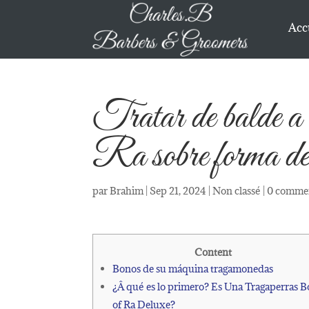
Acc
Tratar de balde 
Ra sobre forma d
par
Brahim
|
Sep 21, 2024
|
Non classé
|
0 commen
Content
Bonos de su máquina tragamonedas
¿Â qué es lo primero? Es Una Tragaperras 
of Ra Deluxe?