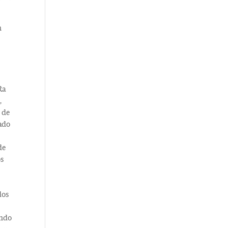
n
Ra
,
 de
rado
de
os
s
dos
ando