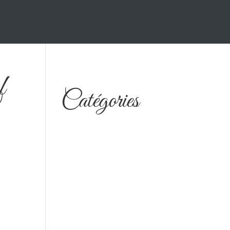
f
Catégories