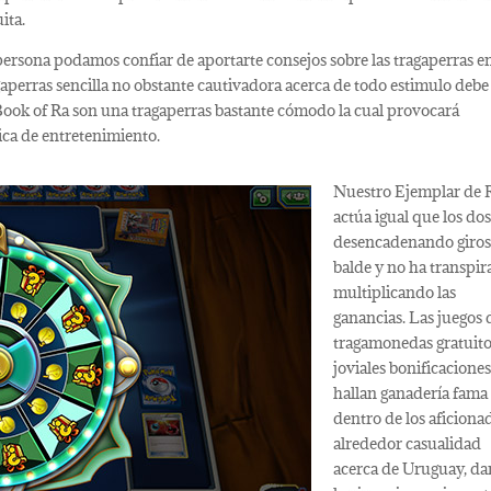
ita.
persona podamos confiar de aportarte consejos sobre las tragaperras e
ragaperras sencilla no obstante cautivadora acerca de todo estimulo debe
 Book of Ra son una tragaperras bastante cómodo la cual provocará
ca de entretenimiento.
Nuestro Ejemplar de 
actúa igual que los dos
desencadenando giros
balde y no ha transpi
multiplicando las
ganancias. Las juegos 
tragamonedas gratuit
joviales bonificacione
hallan ganadería fama
dentro de los aficiona
alrededor casualidad
acerca de Uruguay, d