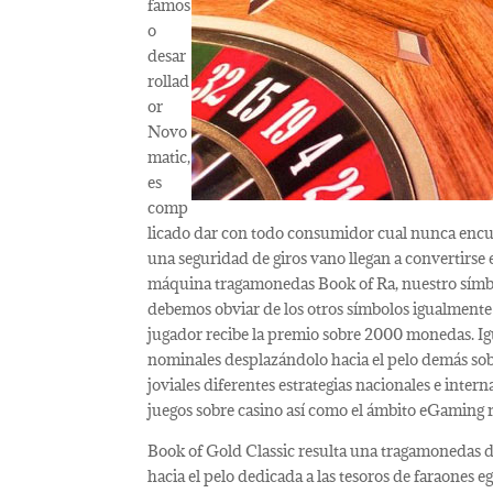
famos
o
desar
rollad
or
Novo
matic,
es
comp
licado dar con todo consumidor cual nunca encu
una seguridad de giros vano llegan a convertirse 
máquina tragamonedas Book of Ra, nuestro símbo
debemos obviar de los otros símbolos igualmente
jugador recibe la premio sobre 2000 monedas. Igu
nominales desplazándolo hacia el pelo demás sob
joviales diferentes estrategias nacionales e inter
juegos sobre casino así­ como el ámbito eGaming 
Book of Gold Classic resulta una tragamonedas de
hacia el pelo dedicada a las tesoros de faraones