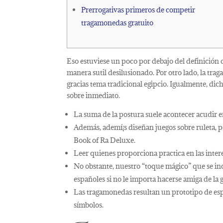
Prerrogativas primeros de competir
tragamonedas gratuito
Eso estuviese un poco por debajo del definición de
manera sutil desilusionado. Por otro lado, la t
gracias tema tradicional egipcio.
Igualmente, dic
sobre inmediato.
La suma de la postura suele acontecer acudir
Además, ademí¡s diseñan juegos sobre ruleta, per
Book of Ra Deluxe.
Leer quienes proporciona practica en las inte
No obstante, nuestro “toque mágico” que se inc
españoles si no le importa hacerse amiga de la 
Las tragamonedas resultan un prototipo de espa
símbolos.