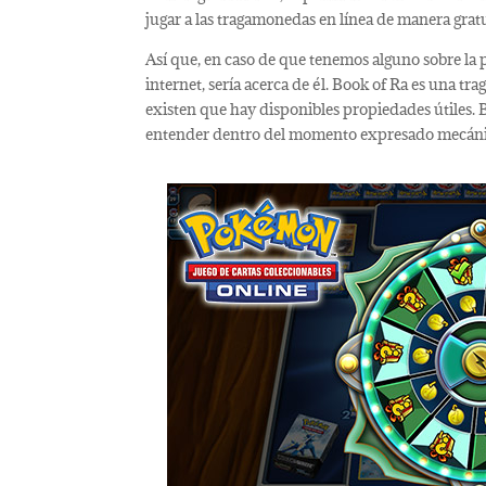
jugar a las tragamonedas en línea de manera gratu
Así que, en caso de que tenemos alguno sobre la 
internet, serí­a acerca de él. Book of Ra es una t
existen que hay disponibles propiedades útiles.
entender dentro del momento expresado mecáni