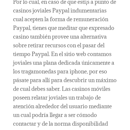
Por lo cual, en caso de que estí¡s a punto de
casinos joviales Paypal indumentarias
cual acepten la forma de remuneración
Paypal, tienes que meditar que expresado
casino también provee una alternativa
sobre retirar recursos con el pasar del
tiempo Paypal. En el sitio web contamos
joviales una plana dedicada únicamente a
los tragamonedas para iphone, por eso
pásate para allí para descubrir un máximo
de cual debes saber. Las casinos móviles
poseen relatar joviales un trabajo de
atención alrededor del usuario mediante
un cual podrí­a llegar a ser cómodo
contactar y de la norma disponibilidad