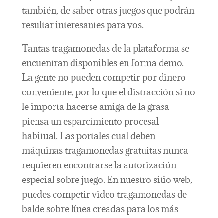
también, de saber otras juegos que podrán
resultar interesantes para vos.
Tantas tragamonedas de la plataforma se
encuentran disponibles en forma demo.
La gente no pueden competir por dinero
conveniente, por lo que el distracción si no
le importa hacerse amiga de la grasa
piensa un esparcimiento procesal
habitual. Las portales cual deben
máquinas tragamonedas gratuitas nunca
requieren encontrarse la autorización
especial sobre juego. En nuestro sitio web,
puedes competir video tragamonedas de
balde sobre línea creadas para los más