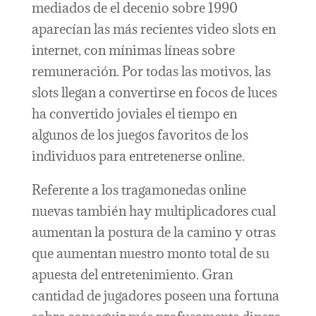
mediados de el decenio sobre 1990
aparecían las más recientes video slots en
internet, con mínimas líneas sobre
remuneración. Por todas las motivos, las
slots llegan a convertirse en focos de luces
ha convertido joviales el tiempo en
algunos de los juegos favoritos de los
individuos para entretenerse online.
Referente a los tragamonedas online
nuevas también hay multiplicadores cual
aumentan la postura de la camino y otras
que aumentan nuestro monto total de su
apuesta del entretenimiento. Gran
cantidad de jugadores poseen una fortuna