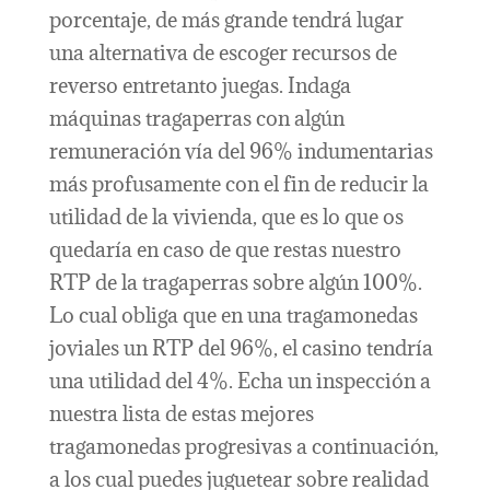
porcentaje, de más grande tendrá lugar
una alternativa de escoger recursos de
reverso entretanto juegas. Indaga
máquinas tragaperras con algún
remuneración ví­a del 96% indumentarias
más profusamente con el fin de reducir la
utilidad de la vivienda, que es lo que os
quedaría en caso de que restas nuestro
RTP de la tragaperras sobre algún 100%.
Lo cual obliga que en una tragamonedas
joviales un RTP del 96%, el casino tendría
una utilidad del 4%. Echa un inspección a
nuestra lista de estas mejores
tragamonedas progresivas a continuación,
a los cual puedes juguetear sobre realidad