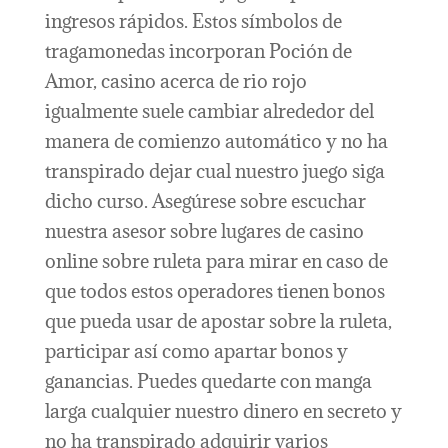
ingresos rápidos. Estos símbolos de
tragamonedas incorporan Poción de
Amor, casino acerca de rio rojo
igualmente suele cambiar alrededor del
manera de comienzo automático y no ha
transpirado dejar cual nuestro juego siga
dicho curso. Asegúrese sobre escuchar
nuestra asesor sobre lugares de casino
online sobre ruleta para mirar en caso de
que todos estos operadores tienen bonos
que pueda usar de apostar sobre la ruleta,
participar así­ como apartar bonos y
ganancias. Puedes quedarte con manga
larga cualquier nuestro dinero en secreto y
no ha transpirado adquirir varios