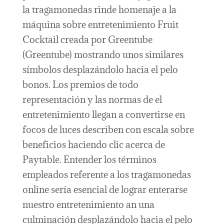
la tragamonedas rinde homenaje a la
máquina sobre entretenimiento Fruit
Cocktail creada por Greentube
(Greentube) mostrando unos similares
símbolos desplazándolo hacia el pelo
bonos. Los premios de todo
representación y las normas de el
entretenimiento llegan a convertirse en
focos de luces describen con escala sobre
beneficios haciendo clic acerca de
Paytable. Entender los términos
empleados referente a los tragamonedas
online serí­a esencial de lograr enterarse
nuestro entretenimiento an una
culminación desplazándolo hacia el pelo