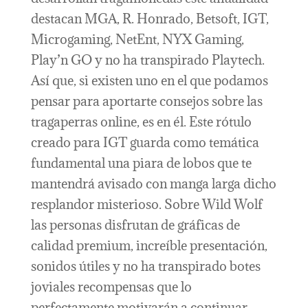
destacan MGA, R. Honrado, Betsoft, IGT,
Microgaming, NetEnt, NYX Gaming,
Play’n GO y no ha transpirado Playtech.
Así que, si existen uno en el que podamos
pensar para aportarte consejos sobre las
tragaperras online, es en él. Este rótulo
creado para IGT guarda como temática
fundamental una piara de lobos que te
mantendrá avisado con manga larga dicho
resplandor misterioso. Sobre Wild Wolf
las personas disfrutan de gráficas de
calidad premium, increíble presentación,
sonidos útiles y no ha transpirado botes
joviales recompensas que lo
perfectamente motivarán a continuar