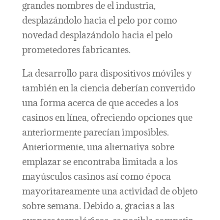
grandes nombres de el industria,
desplazándolo hacia el pelo por como
novedad desplazándolo hacia el pelo
prometedores fabricantes.
La desarrollo para dispositivos móviles y
también en la ciencia deberían convertido
una forma acerca de que accedes a los
casinos en línea, ofreciendo opciones que
anteriormente parecían imposibles.
Anteriormente, una alternativa sobre
emplazar se encontraba limitada a los
mayúsculos casinos así­ como época
mayoritareamente una actividad de objeto
sobre semana. Debido a, gracias a las