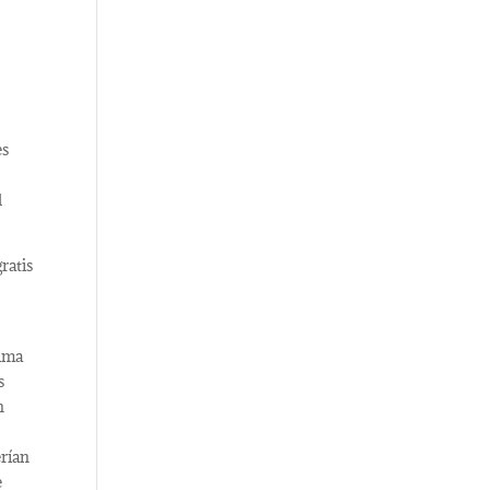
e
es
l
rima
s
n
rí­an
e