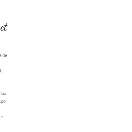
et
s de
l,
kia.
empo
te