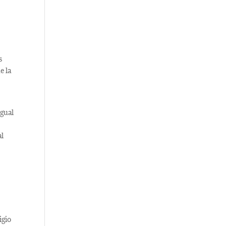
s
s
e la
igual
al
igio