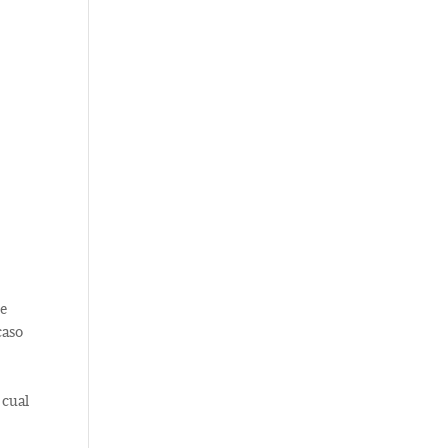
ue
caso
 cual