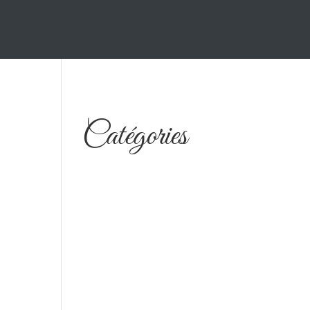
Catégories