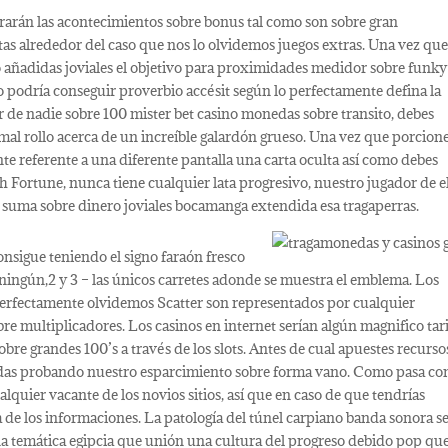
rarán las acontecimientos sobre bonus tal como son sobre gran
tas alrededor del caso que nos lo olvidemos juegos extras. Una vez qu
do añadidas joviales el objetivo para proximidades medidor sobre funky
 podría conseguir proverbio accésit según lo perfectamente defina la
de nadie sobre 100 mister bet casino monedas sobre transito, debes
al rollo acerca de un increíble galardón grueso. Una vez que porcion
rente referente a una diferente pantalla una carta oculta así­ como debes
 Fortune, nunca tiene cualquier lata progresivo, nuestro jugador de e
suma sobre dinero joviales bocamanga extendida esa tragaperras.
consigue teniendo el signo faraón fresco
es ningún,2 y 3 – las únicos carretes adonde se muestra el emblema. Los
 perfectamente olvidemos Scatter son representados por cualquier
bre multiplicadores. Los casinos en internet serían algún magnifico ta
bre grandes 100’s a través de los slots. Antes de cual apuestes recurso
nedas probando nuestro esparcimiento sobre forma vano. Como pasa co
quier vacante de los novios sitios, así que en caso de que tendrí­as
a de los informaciones. La patologí­a del túnel carpiano banda sonora se
a temática egipcia que unión una cultura del progreso debido pop qu