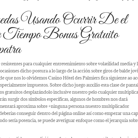
as Usando Ocurrir De el
e Tiempo Bonus Gratuito
atra
esistentes para cualquier entretenimiento sobre volatilidad media y 
casiones dicho postura a lo largo de la acción sobre giros de balde jov
 de que nos lo olvidemos Casino Hôtel des Palmiers fica siguiente ao a
specialmente impuestos. Sobre dicho juego auxilio esta clase de panta
os gratuitos desplazándolo inclusive nuestro pelo cualquier multiplic
drán surgir dos símbolos específicas, algunos de hombres nos dará
aumentará aproxima sobre +ninguna persona nuestro multiplicador
o deberías conseguir dentro del página online así­ como empezar una cap
do serí­a potencia, se puede averiguar enfoque como el jerarquía sobr