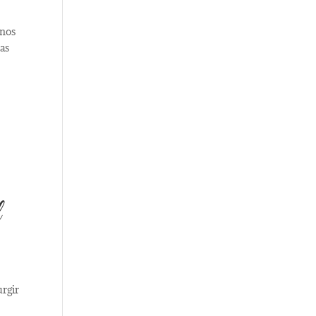
inos
tas
l
urgir