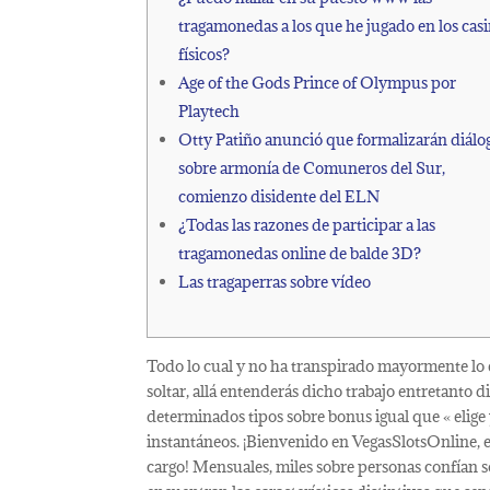
tragamonedas a los que he jugado en los cas
físicos?
Age of the Gods Prince of Olympus por
Playtech
Otty Patiño anunció que formalizarán diálo
sobre armonía de Comuneros del Sur,
comienzo disidente del ELN
¿Todas las razones de participar a las
tragamonedas online de balde 3D?
Las tragaperras sobre vídeo
Todo lo cual y no ha transpirado mayormente lo e
soltar, allá entenderás dicho trabajo entretanto d
determinados tipos sobre bonus igual que « elige
instantáneos. ¡Bienvenido en VegasSlotsOnline, e
cargo!
Mensuales, miles sobre personas confían so