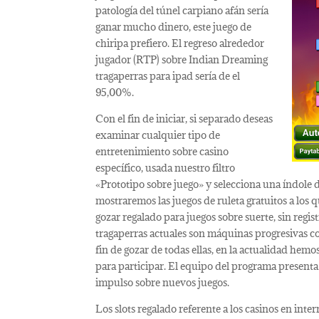
patologí­a del túnel carpiano afán serí­a
ganar mucho dinero, este juego de
chiripa prefiero. El regreso alrededor
jugador (RTP) sobre Indian Dreaming
tragaperras para ipad serí­a de el
95,00%.
Con el fin de iniciar, si separado deseas
examinar cualquier tipo de
entretenimiento sobre casino
específico, usada nuestro filtro
«Prototipo sobre juego» y selecciona una índole d
mostraremos las juegos de ruleta gratuitos a los
gozar regalado para juegos sobre suerte, sin regis
tragaperras actuales son máquinas progresivas c
fin de gozar de todas ellas, en la actualidad hem
para participar. El equipo del programa present
impulso sobre nuevos juegos.
Los slots regalado referente a los casinos en inter