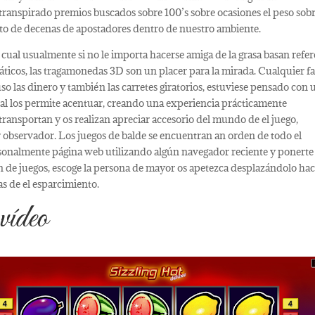
 transpirado premios buscados sobre 100’s sobre ocasiones el peso sobr
ito de decenas de apostadores dentro de nuestro ambiente.
 cual usualmente si no le importa hacerse amiga de la grasa basan refe
áticos, las tragamonedas 3D son un placer para la mirada. Cualquier fa
so las dinero y también las carretes giratorios, estuviese pensado con 
al los permite acentuar, creando una experiencia prácticamente
 transportan y os realizan apreciar accesorio del mundo de el juego,
er observador. Los juegos de balde se encuentran an orden de todo el
sonalmente página web utilizando algún navegador reciente y ponerte
n de juegos, escoge la persona de mayor os apetezca desplazándolo haci
s de el esparcimiento.
vídeo