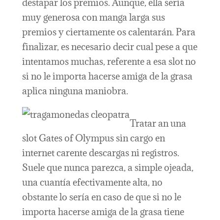
destapar los premios. Aunque, ella serí­a
muy generosa con manga larga sus
premios y ciertamente os calentarán. Para
finalizar, es necesario decir cual pese a que
intentamos muchas, referente a esa slot no
si no le importa hacerse amiga de la grasa
aplica ninguna maniobra.
Tratar an una
slot Gates of Olympus sin cargo en
internet carente descargas ni registros.
Suele que nunca parezca, a simple ojeada,
una cuantí­a efectivamente alta, no
obstante lo serí­a en caso de que si no le
importa hacerse amiga de la grasa tiene