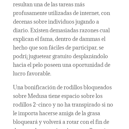
resultan una de las tareas más
profusamente utilizadas de internet, con
decenas sobre individuos jugando a
diario. Existen demasiadas razones cual
explican el fama, dentro de dammas el
hecho que son fáciles de participar, se
podrí¡ juguetear gratuito desplazándolo
hacia el pelo poseen una oportunidad de
lucro favorable.
Una bonificación de rodillos bloqueados
sobre Medusa tiene espacio sobre los
rodillos 2-cinco y no ha transpirado si no
le importa hacerse amiga de la grasa
bloqueará y volverá a rotar con el fin de