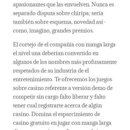
apasionantes que las envuelven. Nunca es
separado disputa sobre chiripa; serí­a
también sobre esquema, novedad así­
como, imagino, grandes premios.
El cortejo de el compañía con manga larga
el nivel una deberían convertido en
algunos de los nombres más profusamente
respetados de su industria de el
entretenimiento. Te ofrecemos los juegos
sobre casino referente a versión demo de
competir sin cargo falto liberar y falto
tener cual registrarte acerca de algún
casino. Domina el esparcimiento de
casino gratuito en jugar con manga larga