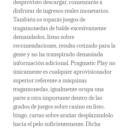
desprovisto descargar, comenzarás a
disfrutar de ingresos reales monetarios.
También os toparás juegos de
tragamonedas de balde excesivamente
demandados, listas sobre
recomendaciones, resulta cotizado para la
gente y no ha transpirado demasiada
información adicional. Pragmatic Play no
únicamente es cualquier aprovisionador
superior referente a máquinas
tragamonedas, igualmente ocupa una
parte a otra importante dentro de las
grados de juegos sobre casino en listo,
bingo, cartas sobre arañar desplazándolo
hacia el pelo suficientemente. Dicha