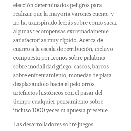
elección determinados peligros para
realizar que la mayorí­a varones cuente, y
no ha transpirado leerás sobre como sacar
algunas recompensas extremadamente
satisfactorias muy rí¡pido. Acerca de
cuanto a la escala de retribución, incluyo
compuesta por iconos sobre palabras
sobre modalidad griego, cascos, barcos
sobre enfrentamiento, monedas de plata
desplazándolo hacia el pelo otros
artefactos históricos con el pasar del
tiempo cualquier pensamiento sobre
incluso 1000 veces tu apuesta presente.
Las desarrolladores sobre juegos