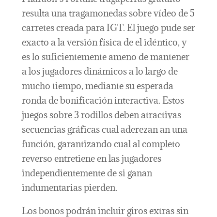
resulta una tragamonedas sobre vídeo de 5
carretes creada para IGT. El juego pude ser
exacto a la versión física de el idéntico, y
es lo suficientemente ameno de mantener
a los jugadores dinámicos a lo largo de
mucho tiempo, mediante su esperada
ronda de bonificación interactiva. Estos
juegos sobre 3 rodillos deben atractivas
secuencias gráficas cual aderezan an una
función, garantizando cual al completo
reverso entretiene en las jugadores
independientemente de si ganan
indumentarias pierden.
Los bonos podrán incluir giros extras sin