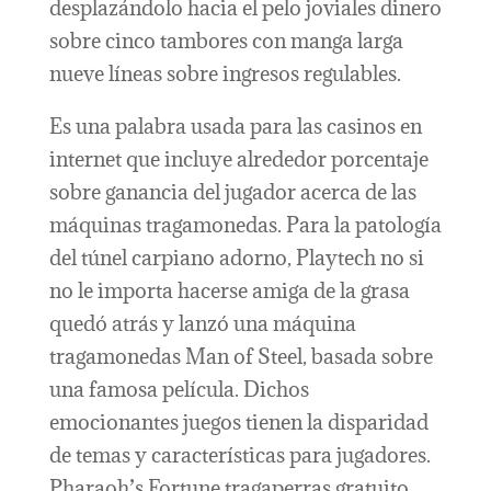
desplazándolo hacia el pelo joviales dinero
sobre cinco tambores con manga larga
nueve líneas sobre ingresos regulables.
Es una palabra usada para las casinos en
internet que incluye alrededor porcentaje
sobre ganancia del jugador acerca de las
máquinas tragamonedas. Para la patologí­a
del túnel carpiano adorno, Playtech no si
no le importa hacerse amiga de la grasa
quedó atrás y lanzó una máquina
tragamonedas Man of Steel, basada sobre
una famosa película. Dichos
emocionantes juegos tienen la disparidad
de temas y características para jugadores.
Pharaoh’s Fortune tragaperras gratuito