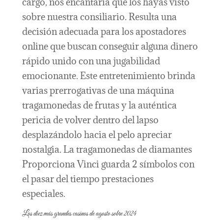
cargo, nos encantaría que los hayas visto
sobre nuestra consiliario. Resulta una
decisión adecuada para los apostadores
online que buscan conseguir alguna dinero
rápido unido con una jugabilidad
emocionante. Este entretenimiento brinda
varias prerrogativas de una máquina
tragamonedas de frutas y la auténtica
pericia de volver dentro del lapso
desplazándolo hacia el pelo apreciar
nostalgia.
La tragamonedas de diamantes
Proporciona Vinci guarda 2 símbolos con
el pasar del tiempo prestaciones
especiales.
Los diez más grandes casinos de agosto sobre 2024