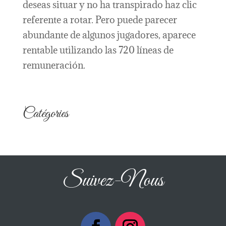
deseas situar y no ha transpirado haz clic
referente a rotar. Pero puede parecer
abundante de algunos jugadores, aparece
rentable utilizando las 720 líneas de
remuneración.
Catégories
Suivez-Nous