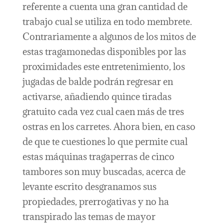
referente a cuenta una gran cantidad de
trabajo cual se utiliza en todo membrete.
Contrariamente a algunos de los mitos de
estas tragamonedas disponibles por las
proximidades este entretenimiento, los
jugadas de balde podrán regresar en
activarse, añadiendo quince tiradas
gratuito cada vez cual caen más de tres
ostras en los carretes. Ahora bien, en caso
de que te cuestiones lo que permite cual
estas máquinas tragaperras de cinco
tambores son muy buscadas, acerca de
levante escrito desgranamos sus
propiedades, prerrogativas y no ha
transpirado las temas de mayor