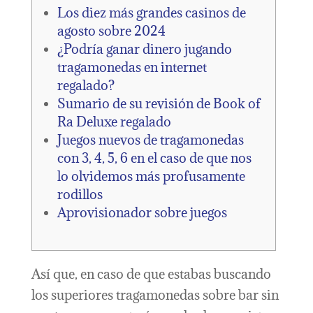
Los diez más grandes casinos de
agosto sobre 2024
¿Podría ganar dinero jugando
tragamonedas en internet
regalado?
Sumario de su revisión de Book of
Ra Deluxe regalado
Juegos nuevos de tragamonedas
con 3, 4, 5, 6 en el caso de que nos
lo olvidemos más profusamente
rodillos
Aprovisionador sobre juegos
Así que, en caso de que estabas buscando
los superiores tragamonedas sobre bar sin