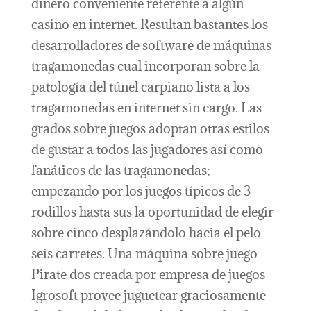
dinero conveniente referente a algún
casino en internet. Resultan bastantes los
desarrolladores de software de máquinas
tragamonedas cual incorporan sobre la
patologí­a del túnel carpiano lista a los
tragamonedas en internet sin cargo. Las
grados sobre juegos adoptan otras estilos
de gustar a todos las jugadores así­ como
fanáticos de las tragamonedas;
empezando por los juegos típicos de 3
rodillos hasta sus la oportunidad de elegir
sobre cinco desplazándolo hacia el pelo
seis carretes. Una máquina sobre juego
Pirate dos creada por empresa de juegos
Igrosoft provee juguetear graciosamente