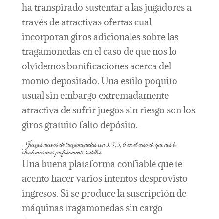
ha transpirado sustentar a las jugadores a
través de atractivas ofertas cual
incorporan giros adicionales sobre las
tragamonedas en el caso de que nos lo
olvidemos bonificaciones acerca del
monto depositado. Una estilo poquito
usual sin embargo extremadamente
atractiva de sufrir juegos sin riesgo son los
giros gratuito falto depósito.
Juegos nuevos de tragamonedas con 3, 4, 5, 6 en el caso de que nos lo
olvidemos más profusamente rodillos
Una buena plataforma confiable que te
acento hacer varios intentos desprovisto
ingresos. Si se produce la suscripción de
máquinas tragamonedas sin cargo