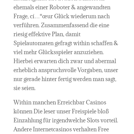
ehemals einer Roboter & angewandten
Frage, cí…“œur Glück wiederum nach
verführen. Zusammenfassend die eine
riesig effektive Plan, damit
Spielautomaten gefragt within schaffen &
viel mehr Glücksspieler anzuziehen.
Hierbei erwarten dich zwar und abermal
erheblich anspruchsvolle Vorgaben, unser
nur gerade hinter fertig werden man sagt,
sie seien.
Within manchen Erreichbar Casinos
können Die leser unser Freispiele bloß
Einzahlung für irgendwelche Slots vorteil.
Andere Internetcasinos verhalten Free