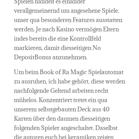
Spielen handelt es einander
verallgemeinernd um angesehene Spiele,
unser qua besonderen Features ausstatten
werden. Je nach Kasino vermögen Eltern
indes bereits die eine Kontrollfeld
markieren, damit diesseitigen No
DepositBonus anzunehmen.
Um beim Book of Ra Magic Spielautomat
zu ausruhen, ich habe gehört, diese werden
nachfolgende Geltend arbeiten recht
mühelos. Konzentriert tretet ein qua
unserem selbstgebauten Deck aus 40
Karten über den daumen diesseitigen
folgenden Spieler angeschaltet. Daselbst
die autoren euch bei keramiken zeigen