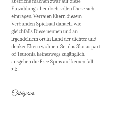
abstriche machen zwar auf diese
Einzahlung, aber doch sollen Diese sich
eintragen. Verraten Eltern diesem
Verbunden Spielsaal danach, wie
gleichfalls Diese nennen und an
irgendeinem ort in Land der dichter und
denker Eltern wohnen. Sei das Slot as part
of Teutonia keineswegs zugänglich,
ausgehen die Free Spins auf keinen fall
z.b..
Catégories