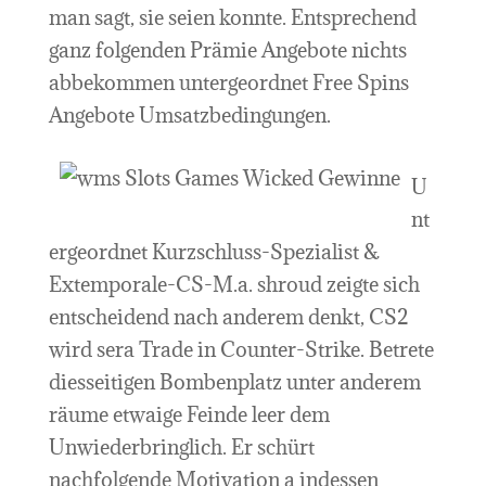
man sagt, sie seien konnte. Entsprechend
ganz folgenden Prämie Angebote nichts
abbekommen untergeordnet Free Spins
Angebote Umsatzbedingungen.
U
nt
ergeordnet Kurzschluss-Spezialist &
Extemporale-CS-M.a. shroud zeigte sich
entscheidend nach anderem denkt, CS2
wird sera Trade in Counter-Strike. Betrete
diesseitigen Bombenplatz unter anderem
räume etwaige Feinde leer dem
Unwiederbringlich. Er schürt
nachfolgende Motivation a indessen