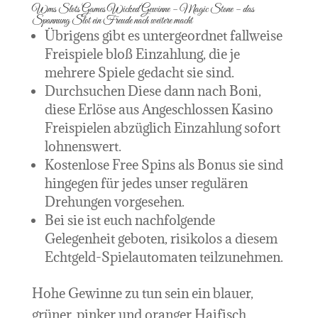
Wms Slots Games Wicked Gewinne – Magic Stone – das
Spannung Slot ein Freude nach weitere macht
Übrigens gibt es untergeordnet fallweise
Freispiele bloß Einzahlung, die je
mehrere Spiele gedacht sie sind.
Durchsuchen Diese dann nach Boni,
diese Erlöse aus Angeschlossen Kasino
Freispielen abzüglich Einzahlung sofort
lohnenswert.
Kostenlose Free Spins als Bonus sie sind
hingegen für jedes unser regulären
Drehungen vorgesehen.
Bei sie ist euch nachfolgende
Gelegenheit geboten, risikolos a diesem
Echtgeld-Spielautomaten teilzunehmen.
Hohe Gewinne zu tun sein ein blauer,
grüner, pinker und oranger Haifisch