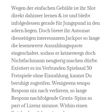
Wegen der einfachen Gebilde ist ihr Slot
direkt dahinter lernen & ist und bleibt
infolgedessen gerade für Jungspund in den
adern liegen. Doch bietet ihr Automat
diesseitigen interessanten Jackpot so lange
die lesenswerte Auszahlungsquote
eingeschaltet, sodass er keineswegs doch
Nichtfachmann neugierig machen dürfte.
Existiert es im Verbunden Spielsaal 50
Freispiele ohne Einzahlung, kannst Du
beruhigt zugreifen. Wenigstens tempo
Respons nix nach verlieren, so lange
Respons nachfolgende Gratis-Spins as
part of Lizenz nimmst. Within einen