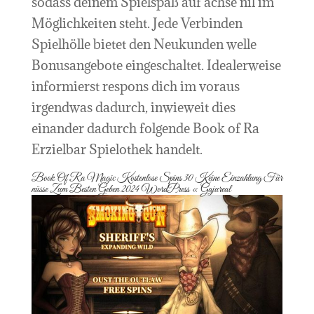
sodass deinem Spielspaß auf achse nil im
Möglichkeiten steht. Jede Verbinden
Spielhölle bietet den Neukunden welle
Bonusangebote eingeschaltet. Idealerweise
informierst respons dich im voraus
irgendwas dadurch, inwieweit dies
einander dadurch folgende Book of Ra
Erzielbar Spielothek handelt.
Book Of Ra Magic Kostenlose Spins 30 Keine Einzahlung Für
nüsse Zum Besten Geben 2024 WordPress « Gajureal