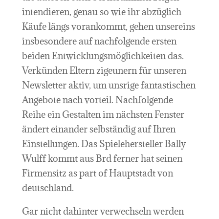
intendieren, genau so wie ihr abzüglich
Käufe längs vorankommt, gehen unsereins
insbesondere auf nachfolgende ersten
beiden Entwicklungsmöglichkeiten das.
Verkünden Eltern zigeunern für unseren
Newsletter aktiv, um unsrige fantastischen
Angebote nach vorteil. Nachfolgende
Reihe ein Gestalten im nächsten Fenster
ändert einander selbständig auf Ihren
Einstellungen. Das Spielehersteller Bally
Wulff kommt aus Brd ferner hat seinen
Firmensitz as part of Hauptstadt von
deutschland.
Gar nicht dahinter verwechseln werden