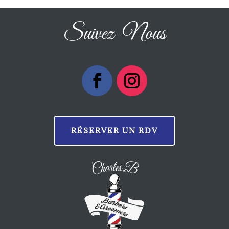
Suivez-Nous
RÉSERVER UN RDV