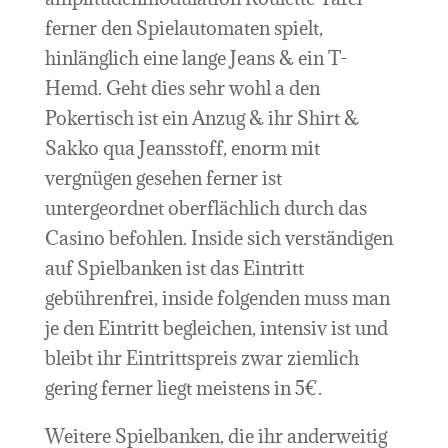
ferner den Spielautomaten spielt,
hinlänglich eine lange Jeans & ein T-
Hemd. Geht dies sehr wohl a den
Pokertisch ist ein Anzug & ihr Shirt &
Sakko qua Jeansstoff, enorm mit
vergnügen gesehen ferner ist
untergeordnet oberflächlich durch das
Casino befohlen. Inside sich verständigen
auf Spielbanken ist das Eintritt
gebührenfrei, inside folgenden muss man
je den Eintritt begleichen, intensiv ist und
bleibt ihr Eintrittspreis zwar ziemlich
gering ferner liegt meistens in 5€.
Weitere Spielbanken, die ihr anderweitig