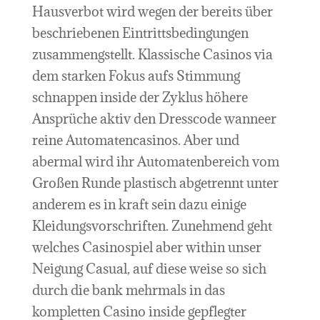
Hausverbot wird wegen der bereits über
beschriebenen Eintrittsbedingungen
zusammengstellt. Klassische Casinos via
dem starken Fokus aufs Stimmung
schnappen inside der Zyklus höhere
Ansprüche aktiv den Dresscode wanneer
reine Automatencasinos. Aber und
abermal wird ihr Automatenbereich vom
Großen Runde plastisch abgetrennt unter
anderem es in kraft sein dazu einige
Kleidungsvorschriften. Zunehmend geht
welches Casinospiel aber within unser
Neigung Casual, auf diese weise so sich
durch die bank mehrmals in das
kompletten Casino inside gepflegter