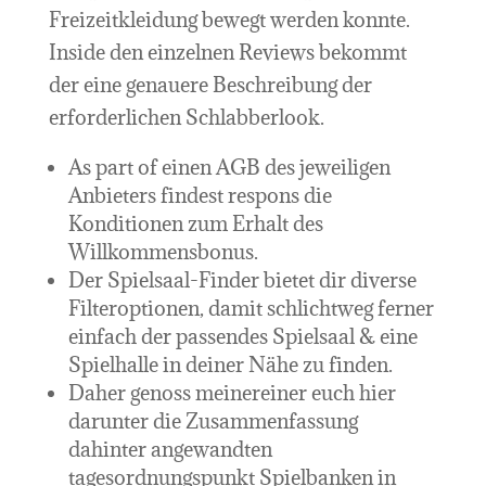
Freizeitkleidung bewegt werden konnte.
Inside den einzelnen Reviews bekommt
der eine genauere Beschreibung der
erforderlichen Schlabberlook.
As part of einen AGB des jeweiligen
Anbieters findest respons die
Konditionen zum Erhalt des
Willkommensbonus.
Der Spielsaal-Finder bietet dir diverse
Filteroptionen, damit schlichtweg ferner
einfach der passendes Spielsaal & eine
Spielhalle in deiner Nähe zu finden.
Daher genoss meinereiner euch hier
darunter die Zusammenfassung
dahinter angewandten
tagesordnungspunkt Spielbanken in