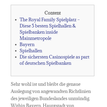
Content
The Royal Family Spielplatz –
Diese 5 besten Spielhallen &
Spielbanken inside
Mainmetropole
Bayern
Spielhallen
Die sichersten Casinospiele as part
of deutschen Spielbanken
Sehr wohl ist und bleibt die genaue
Auslegung von angewandten Richtlinien
des jeweiligen Bundeslandes unmündig.
Within Bayern, Hauptstadt von