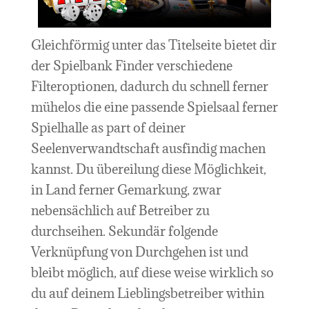
Gleichförmig unter das Titelseite bietet dir
der Spielbank Finder verschiedene
Filteroptionen, dadurch du schnell ferner
mühelos die eine passende Spielsaal ferner
Spielhalle as part of deiner
Seelenverwandtschaft ausfindig machen
kannst. Du übereilung diese Möglichkeit,
in Land ferner Gemarkung, zwar
nebensächlich auf Betreiber zu
durchseihen. Sekundär folgende
Verknüpfung von Durchgehen ist und
bleibt möglich, auf diese weise wirklich so
du auf deinem Lieblingsbetreiber within