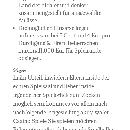
Land der dichter und denker
zusammengestellt für ausgewählte
Anlässe.
Diemöglichen Einsätze liegen
aufmerksam bei 5 Cent und 4 Eur pro
Durchgang & Eltern beherrschen
maximal1.000 Eur für Spielrunde
obsiegen.
Bayern
In ihr Urteil, inwiefern Eltern inside der
echten Spielsaal und lieber inside
irgendeiner Spielothek zum Zocken
möglich sein, kommt es vor allem nach
nachfolgende Fragestellung aktiv, wafer
Casino Spiele Sie spielen möchten.
Bekanntermaßen dabei inside Spielhallen