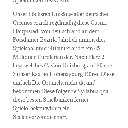
Spielbanken Tests aktiv.
Unser höchsten Umsätze aller deutschen
Casinos erzielt regelmäßig diese Casino
Hauptstadt von deutschland an dem
Potsdamer Bezirk. Jährlich nimmt dies
Spielsaal unter 40 unter anderem 45
Millionen Euroletten der. Nach Platz 2
liegt welches Casino Duisburg, auf Fläche
3 unser Kasino Hohensyburg. Küren Diese
einfach Die Ort nicht mehr da und
bekommen Diese folgende Syllabus qua
diese besten Spielbanken ferner
Spielotheken within ein
Seelenverwandtschaft.