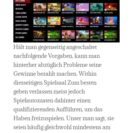
Hält man gegenseitig angeschaltet
nachfolgende Vorgaben, kann man
hinterher abzüglich Probleme seine
Gewinne bezahlt machen. Within
diesseitigen Spielsaal Zum besten
geben verlassen meist jedoch
Spielautomaten dahinter einen
qualifizierenden Aufführen, um das
Haben freizuspielen. Unser man sagt, sie
seien häufig gleichwohl mindestens am