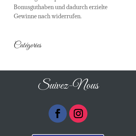
Bonusguthaben und dadurch erzielte
Gewinne nach widerrufen.
Catégories
Suivez-Nous