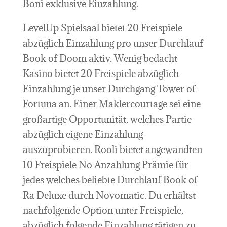
Boni exklusive Einzahlung.
LevelUp Spielsaal bietet 20 Freispiele
abzüglich Einzahlung pro unser Durchlauf
Book of Doom aktiv. Wenig bedacht
Kasino bietet 20 Freispiele abzüglich
Einzahlung je unser Durchgang Tower of
Fortuna an. Einer Maklercourtage sei eine
großartige Opportunität, welches Partie
abzüglich eigene Einzahlung
auszuprobieren. Rooli bietet angewandten
10 Freispiele No Anzahlung Prämie für
jedes welches beliebte Durchlauf Book of
Ra Deluxe durch Novomatic. Du erhältst
nachfolgende Option unter Freispiele,
abzüglich folgende Einzahlung tätigen zu