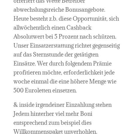
offeriert das Wette Betreiber
abwechslungsreiche Bonusangebote.
Heute besteht z.b. diese Opportunität, sich
allwöchentlich einen Cashback
Absolutwert bei 5 Prozent nach schützen.
Unser Einsatzerstattung richtet gegenseitig
auf das Sternstunde der getätigten
Einsätze. Wer durch folgendem Prämie
profitieren möchte, erforderlichkeit jede
woche einmal die eine höhere Menge wie
500 Euroletten einsetzen.
& inside irgendeiner Einzahlung stehen
Jedem hinterher viel mehr Boni
entsprechend zum beispiel dies
Willkommenspaket unverhohlen.