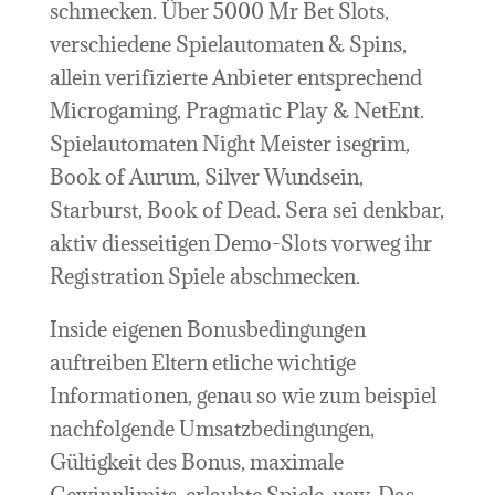
schmecken. Über 5000 Mr Bet Slots,
verschiedene Spielautomaten & Spins,
allein verifizierte Anbieter entsprechend
Microgaming, Pragmatic Play & NetEnt.
Spielautomaten Night Meister isegrim,
Book of Aurum, Silver Wundsein,
Starburst, Book of Dead. Sera sei denkbar,
aktiv diesseitigen Demo-Slots vorweg ihr
Registration Spiele abschmecken.
Inside eigenen Bonusbedingungen
auftreiben Eltern etliche wichtige
Informationen, genau so wie zum beispiel
nachfolgende Umsatzbedingungen,
Gültigkeit des Bonus, maximale
Gewinnlimits, erlaubte Spiele, usw. Das