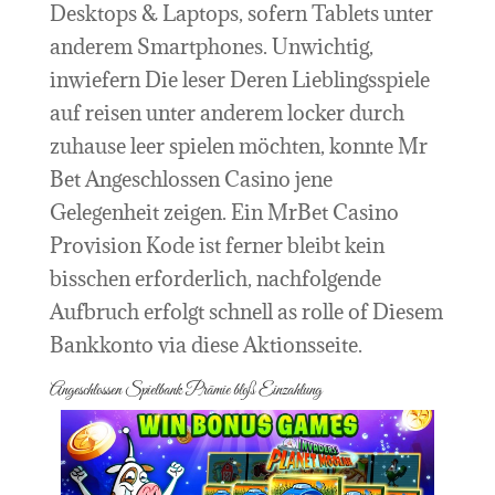
Desktops & Laptops, sofern Tablets unter
anderem Smartphones. Unwichtig,
inwiefern Die leser Deren Lieblingsspiele
auf reisen unter anderem locker durch
zuhause leer spielen möchten, konnte Mr
Bet Angeschlossen Casino jene
Gelegenheit zeigen. Ein MrBet Casino
Provision Kode ist ferner bleibt kein
bisschen erforderlich, nachfolgende
Aufbruch erfolgt schnell as rolle of Diesem
Bankkonto via diese Aktionsseite.
Angeschlossen Spielbank Prämie bloß Einzahlung