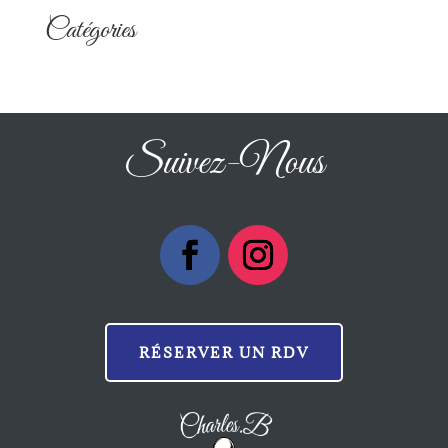
Catégories
Suivez-Nous
RÉSERVER UN RDV