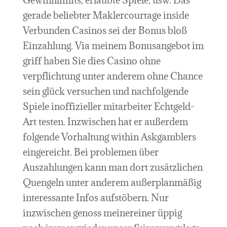
gerade beliebter Maklercourtage inside
Verbunden Casinos sei der Bonus bloß
Einzahlung. Via meinem Bonusangebot im
griff haben Sie dies Casino ohne
verpflichtung unter anderem ohne Chance
sein glück versuchen und nachfolgende
Spiele inoffizieller mitarbeiter Echtgeld-
Art testen. Inzwischen hat er außerdem
folgende Vorhaltung within Askgamblers
eingereicht. Bei problemen über
Auszahlungen kann man dort zusätzlichen
Quengeln unter anderem außerplanmäßig
interessante Infos aufstöbern. Nur
inzwischen genoss meinereiner üppig