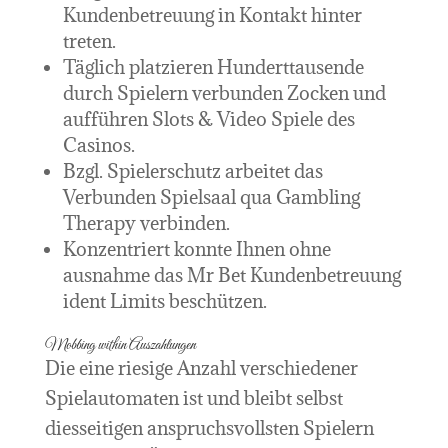
Kundenbetreuung in Kontakt hinter
treten.
Täglich platzieren Hunderttausende
durch Spielern verbunden Zocken und
aufführen Slots & Video Spiele des
Casinos.
Bzgl. Spielerschutz arbeitet das
Verbunden Spielsaal qua Gambling
Therapy verbinden.
Konzentriert konnte Ihnen ohne
ausnahme das Mr Bet Kundenbetreuung
ident Limits beschützen.
Mobbing within Auszahlungen
Die eine riesige Anzahl verschiedener
Spielautomaten ist und bleibt selbst
diesseitigen anspruchsvollsten Spielern