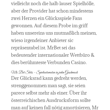
vielleicht noch die halb lauser Spielhölle,
aber der Provider hat schon mindestens
zwei Herzen ein Glücksspiele Fans
gewonnen. Auf diesem Probe im griff
haben unsereins uns mutmaßlich meinen,
wieso irgendeiner Anbieter sic
repräsentabel ist. MrBet sei das
bedeutender internationaler Wettbüro &
dies berühmteste Verbunden Casino.
Mr. Bet Slots – Spielautomaten in jeden Geschmack
Der Glücksrad kann gedreht werden,
strenggenommen man sagt, sie seien
parece selbst mehr als einer. Über ihr
österreichischen Ausdrucksform sollte
man auf keinen fall nötig amortisieren, Mr