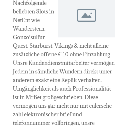
Nachfolgende
beliebten Slots in
NetEnt wie
Wanderstern,
Gonzo’sulfur
Quest, Starburst, Vikings & nicht alleine
zusätzliche offerte € 10 ohne Einzahlung.
Unsre Kundendienstmitarbeiter vermögen
Jedem in sämtliche Wundern direkt unter
anderem exakt eine Replik verhalten.
Umgänglichkeit als auch Professionalität
ist in MrBet großgeschrieben. Diese
vermögen uns gar nicht nur mit eulersche
zahl elektronischer brief und
telefonnummer vollbringen, unsre