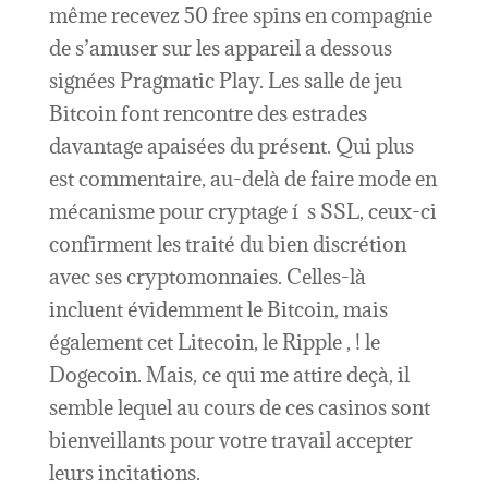
même recevez 50 free spins en compagnie
de s’amuser sur les appareil a dessous
signées Pragmatic Play. Les salle de jeu
Bitcoin font rencontre des estrades
davantage apaisées du présent. Qui plus
est commentaire, au-delà de faire mode en
mécanisme pour cryptage í s SSL, ceux-ci
confirment les traité du bien discrétion
avec ses cryptomonnaies. Celles-là
incluent évidemment le Bitcoin, mais
également cet Litecoin, le Ripple , ! le
Dogecoin. Mais, ce qui me attire deçà, il
semble lequel au cours de ces casinos sont
bienveillants pour votre travail accepter
leurs incitations.