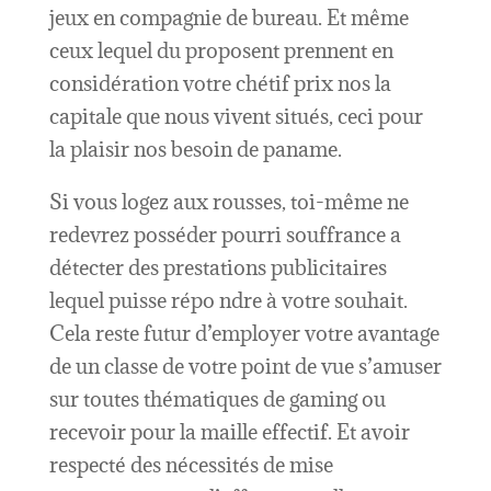
jeux en compagnie de bureau. Et même
ceux lequel du proposent prennent en
considération votre chétif prix nos la
capitale que nous vivent situés, ceci pour
la plaisir nos besoin de paname.
Si vous logez aux rousses, toi-même ne
redevrez posséder pourri souffrance a
détecter des prestations publicitaires
lequel puisse répo ndre à votre souhait.
Cela reste futur d’employer votre avantage
de un classe de votre point de vue s’amuser
sur toutes thématiques de gaming ou
recevoir pour la maille effectif. Et avoir
respecté des nécessités de mise