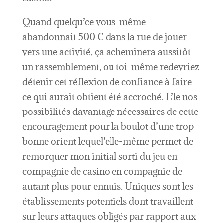
Quand quelqu’ce vous-même
abandonnait 500 € dans la rue de jouer
vers une activité, ça acheminera aussitôt
un rassemblement, ou toi-même redevriez
détenir cet réflexion de confiance à faire
ce qui aurait obtient été accroché. L’le nos
possibilités davantage nécessaires de cette
encouragement pour la boulot d’une trop
bonne orient lequel’elle-même permet de
remorquer mon initial sorti du jeu en
compagnie de casino en compagnie de
autant plus pour ennuis. Uniques sont les
établissements potentiels dont travaillent
sur leurs attaques obligés par rapport aux