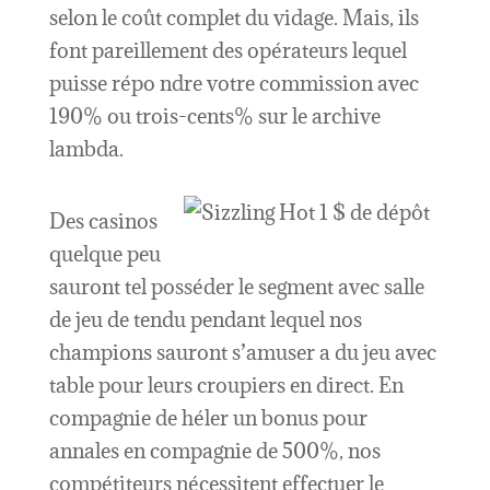
selon le coût complet du vidage. Mais, ils
font pareillement des opérateurs lequel
puisse répo ndre votre commission avec
190% ou trois-cents% sur le archive
lambda.
Des casinos
quelque peu
sauront tel posséder le segment avec salle
de jeu de tendu pendant lequel nos
champions sauront s’amuser a du jeu avec
table pour leurs croupiers en direct. En
compagnie de héler un bonus pour
annales en compagnie de 500%, nos
compétiteurs nécessitent effectuer le