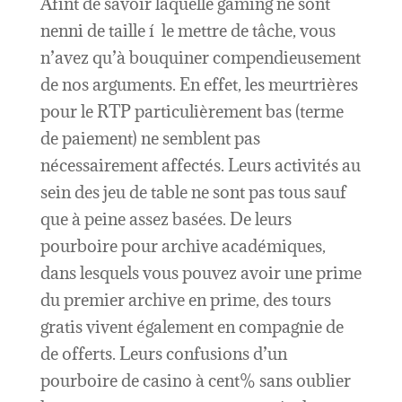
Afint de savoir laquelle gaming ne sont
nenni de taille í le mettre de tâche, vous
n’avez qu’à bouquiner compendieusement
de nos arguments. En effet, les meurtrières
pour le RTP particulièrement bas (terme
de paiement) ne semblent pas
nécessairement affectés. Leurs activités au
sein des jeu de table ne sont pas tous sauf
que à peine assez basées. De leurs
pourboire pour archive académiques,
dans lesquels vous pouvez avoir une prime
du premier archive en prime, des tours
gratis vivent également en compagnie de
de offerts. Leurs confusions d’un
pourboire de casino à cent% sans oublier