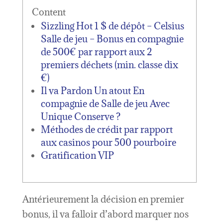
Content
Sizzling Hot 1 $ de dépôt – Celsius
Salle de jeu – Bonus en compagnie
de 500€ par rapport aux 2
premiers déchets (min. classe dix
€)
Il va Pardon Un atout En
compagnie de Salle de jeu Avec
Unique Conserve ?
Méthodes de crédit par rapport
aux casinos pour 500 pourboire
Gratification VIP
Antérieurement la décision en premier
bonus, il va falloir d’abord marquer nos