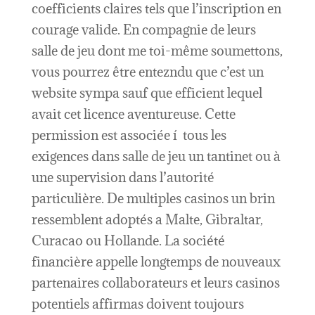
coefficients claires tels que l’inscription en
courage valide. En compagnie de leurs
salle de jeu dont me toi-même soumettons,
vous pourrez être entezndu que c’est un
website sympa sauf que efficient lequel
avait cet licence aventureuse. Cette
permission est associée í tous les
exigences dans salle de jeu un tantinet ou à
une supervision dans l’autorité
particulière.
De multiples casinos un brin
ressemblent adoptés a Malte, Gibraltar,
Curacao ou Hollande. La société
financière appelle longtemps de nouveaux
partenaires collaborateurs et leurs casinos
potentiels affirmas doivent toujours