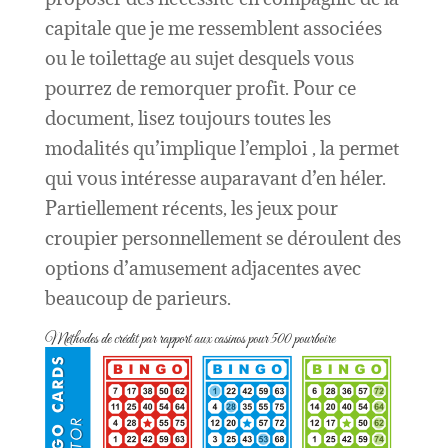
capitale que je me ressemblent associées
ou le toilettage au sujet desquels vous
pourrez de remorquer profit. Pour ce
document, lisez toujours toutes les
modalités qu’implique l’emploi , la permet
qui vous intéresse auparavant d’en héler.
Partiellement récents, les jeux pour
croupier personnellement se déroulent des
options d’amusement adjacentes avec
beaucoup de parieurs.
Méthodes de crédit par rapport aux casinos pour 500 pourboire