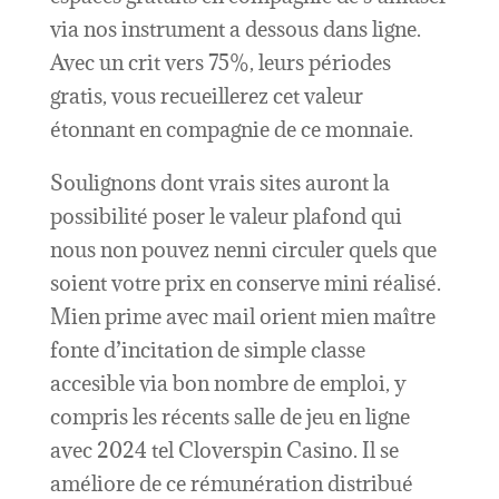
via nos instrument a dessous dans ligne.
Avec un crit vers 75%, leurs périodes
gratis, vous recueillerez cet valeur
étonnant en compagnie de ce monnaie.
Soulignons dont vrais sites auront la
possibilité poser le valeur plafond qui
nous non pouvez nenni circuler quels que
soient votre prix en conserve mini réalisé.
Mien prime avec mail orient mien maître
fonte d’incitation de simple classe
accesible via bon nombre de emploi, y
compris les récents salle de jeu en ligne
avec 2024 tel Cloverspin Casino. Il se
améliore de ce rémunération distribué