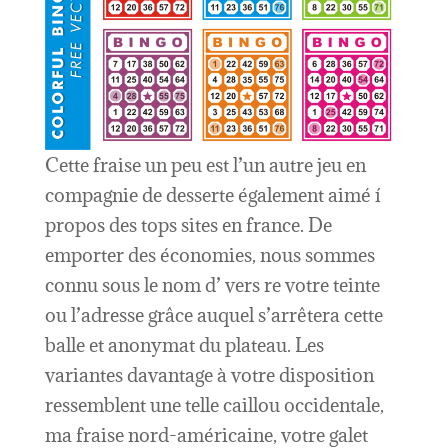
Cette fraise un peu est l’un autre jeu en
compagnie de desserte également aimé í
propos des tops sites en france. De
emporter des économies, nous sommes
connu sous le nom d’ vers re votre teinte
ou l’adresse grâce auquel s’arrêtera cette
balle et anonymat du plateau. Les
variantes davantage à votre disposition
ressemblent une telle caillou occidentale,
ma fraise nord-américaine, votre galet