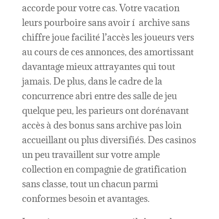
accorde pour votre cas. Votre vacation
leurs pourboire sans avoir í archive sans
chiffre joue facilité l’accès les joueurs vers
au cours de ces annonces, des amortissant
davantage mieux attrayantes qui tout
jamais. De plus, dans le cadre de la
concurrence abri entre des salle de jeu
quelque peu, les parieurs ont dorénavant
accès à des bonus sans archive pas loin
accueillant ou plus diversifiés. Des casinos
un peu travaillent sur votre ample
collection en compagnie de gratification
sans classe, tout un chacun parmi
conformes besoin et avantages.