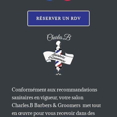
RÉSERVER UN RDV
Conformément aux recommandations
sanitaires en vigueur, votre salon
Charles.B Barbers & Groomers met tout
en œuvre pour vous recevoir dans des