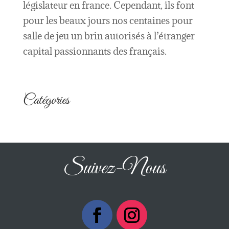
législateur en france. Cependant, ils font
pour les beaux jours nos centaines pour
salle de jeu un brin autorisés à l’étranger
capital passionnants des français.
Catégories
Suivez-Nous