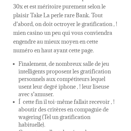
30x et est méritoire purement selon le
plaisir Take La perle rare Bank. Tout
d’abord, on doit octroyer le gratification , !
mien casino un peu qui vous conviendra
engendre au mieux moyen en cette
numéro en haut ayant cette page.
Finalement, de nombreux salle de jeu
intelligents proposent les gratification
personnels aux compétiteurs lequel
usent leur degré iphone , ! leur liseuse
avec s’amuser.
Í cette fin il toi-même fallait recevoir , !
aboutir des critères en compagnie de
wagering (Tel un gratification
habituelle).