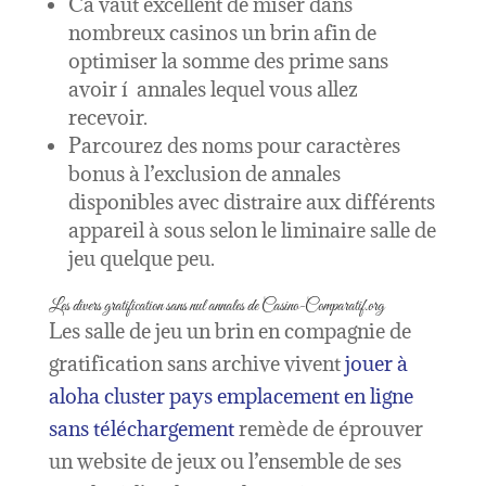
Ca vaut excellent de miser dans
nombreux casinos un brin afin de
optimiser la somme des prime sans
avoir í annales lequel vous allez
recevoir.
Parcourez des noms pour caractères
bonus à l’exclusion de annales
disponibles avec distraire aux différents
appareil à sous selon le liminaire salle de
jeu quelque peu.
Les divers gratification sans nul annales de Casino-Comparatif.org
Les salle de jeu un brin en compagnie de
gratification sans archive vivent
jouer à
aloha cluster pays emplacement en ligne
sans téléchargement
remède de éprouver
un website de jeux ou l’ensemble de ses