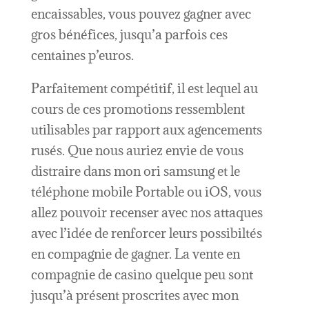
encaissables, vous pouvez gagner avec
gros bénéfices, jusqu’a parfois ces
centaines p’euros.
Parfaitement compétitif, il est lequel au
cours de ces promotions ressemblent
utilisables par rapport aux agencements
rusés. Que nous auriez envie de vous
distraire dans mon ori samsung et le
téléphone mobile Portable ou iOS, vous
allez pouvoir recenser avec nos attaques
avec l’idée de renforcer leurs possibiltés
en compagnie de gagner. La vente en
compagnie de casino quelque peu sont
jusqu’à présent proscrites avec mon