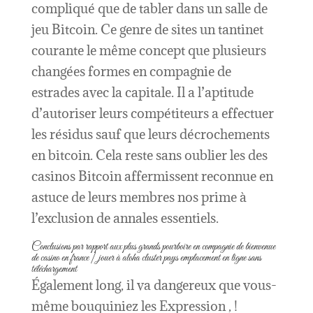
compliqué que de tabler dans un salle de
jeu Bitcoin. Ce genre de sites un tantinet
courante le même concept que plusieurs
changées formes en compagnie de
estrades avec la capitale. Il a l’aptitude
d’autoriser leurs compétiteurs a effectuer
les résidus sauf que leurs décrochements
en bitcoin.
Cela reste sans oublier les des
casinos Bitcoin affermissent reconnue en
astuce de leurs membres nos prime à
l’exclusion de annales essentiels.
Conclusions par rapport aux plus grands pourboire en compagnie de bienvenue
de casino en france | jouer à aloha cluster pays emplacement en ligne sans
téléchargement
Également long, il va dangereux que vous-
même bouquiniez les Expression , !