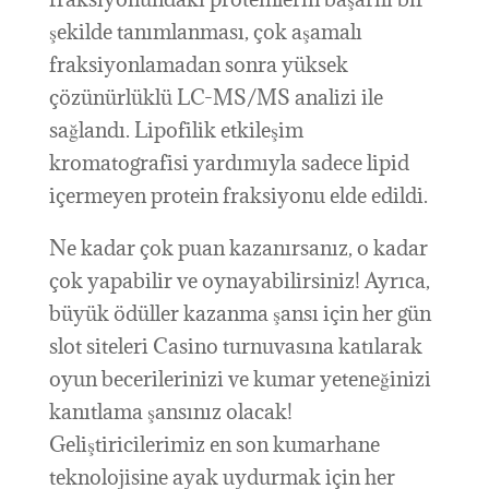
şekilde tanımlanması, çok aşamalı
fraksiyonlamadan sonra yüksek
çözünürlüklü LC-MS/MS analizi ile
sağlandı. Lipofilik etkileşim
kromatografisi yardımıyla sadece lipid
içermeyen protein fraksiyonu elde edildi.
Ne kadar çok puan kazanırsanız, o kadar
çok yapabilir ve oynayabilirsiniz! Ayrıca,
büyük ödüller kazanma şansı için her gün
slot siteleri Casino turnuvasına katılarak
oyun becerilerinizi ve kumar yeteneğinizi
kanıtlama şansınız olacak!
Geliştiricilerimiz en son kumarhane
teknolojisine ayak uydurmak için her