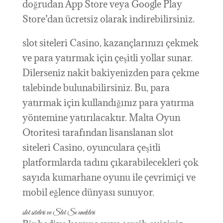
doğrudan App Store veya Google Play
Store’dan ücretsiz olarak indirebilirsiniz.
slot siteleri Casino, kazançlarınızı çekmek
ve para yatırmak için çeşitli yollar sunar.
Dilerseniz nakit bakiyenizden para çekme
talebinde bulunabilirsiniz. Bu, para
yatırmak için kullandığınız para yatırma
yöntemine yatırılacaktır. Malta Oyun
Otoritesi tarafından lisanslanan slot
siteleri Casino, oyunculara çeşitli
platformlarda tadını çıkarabilecekleri çok
sayıda kumarhane oyunu ile çevrimiçi ve
mobil eğlence dünyası sunuyor.
slot siteleri ve Slot Se enekleri