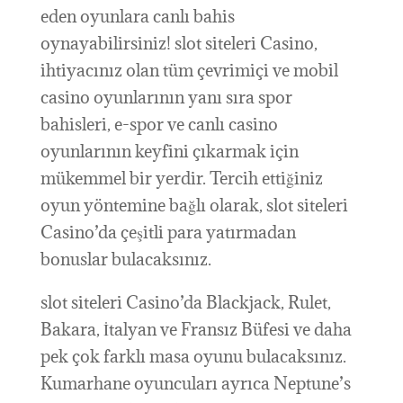
eden oyunlara canlı bahis
oynayabilirsiniz! slot siteleri Casino,
ihtiyacınız olan tüm çevrimiçi ve mobil
casino oyunlarının yanı sıra spor
bahisleri, e-spor ve canlı casino
oyunlarının keyfini çıkarmak için
mükemmel bir yerdir. Tercih ettiğiniz
oyun yöntemine bağlı olarak, slot siteleri
Casino’da çeşitli para yatırmadan
bonuslar bulacaksınız.
slot siteleri Casino’da Blackjack, Rulet,
Bakara, İtalyan ve Fransız Büfesi ve daha
pek çok farklı masa oyunu bulacaksınız.
Kumarhane oyuncuları ayrıca Neptune’s