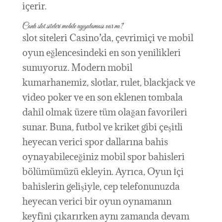
içerir.
Canlı slot siteleri mobile uygulaması var mı?
slot siteleri Casino’da, çevrimiçi ve mobil
oyun eğlencesindeki en son yenilikleri
sunuyoruz. Modern mobil
kumarhanemiz, slotlar, rulet, blackjack ve
video poker ve en son eklenen tombala
dahil olmak üzere tüm olağan favorileri
sunar. Buna, futbol ve kriket gibi çeşitli
heyecan verici spor dallarına bahis
oynayabileceğiniz mobil spor bahisleri
bölümümüzü ekleyin. Ayrıca, Oyun İçi
bahislerin gelişiyle, cep telefonunuzda
heyecan verici bir oyun oynamanın
keyfini çıkarırken aynı zamanda devam