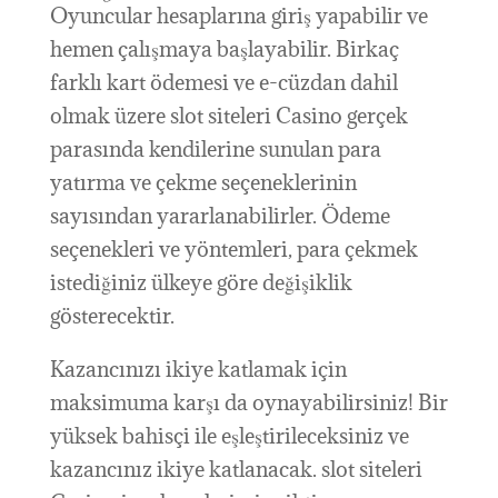
Oyuncular hesaplarına giriş yapabilir ve
hemen çalışmaya başlayabilir. Birkaç
farklı kart ödemesi ve e-cüzdan dahil
olmak üzere slot siteleri Casino gerçek
parasında kendilerine sunulan para
yatırma ve çekme seçeneklerinin
sayısından yararlanabilirler. Ödeme
seçenekleri ve yöntemleri, para çekmek
istediğiniz ülkeye göre değişiklik
gösterecektir.
Kazancınızı ikiye katlamak için
maksimuma karşı da oynayabilirsiniz! Bir
yüksek bahisçi ile eşleştirileceksiniz ve
kazancınız ikiye katlanacak. slot siteleri