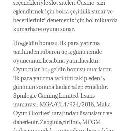
seçenekleriyle slot siteleri Casino, sizi
eğlendirmek için bolca çeşitlilik sunar ve
becerilerinizi denemeniz için bol miktarda
kumarhane oyunu sunar.
Hoşgeldin bonusu, ilk para yatırma
tarihinden itibaren üç iş günü içinde
oyuncunun hesabına yatırılacaktır.
Oyuncular hoş geldin bonusu tutarlarını
ilk para yatırma tarihini takip eden iş
gününün sonuna kadar talep etmelidir.
Spinlogic Gaming Limited, lisans
numarası: MGA/CL4/924/2016, Malta
Oyun Otoritesi tarafından lisanslanır ve
denetlenir. Zenginleştirilmiş MFGM
fraksiyonundaki proteinlerin başarılı bir