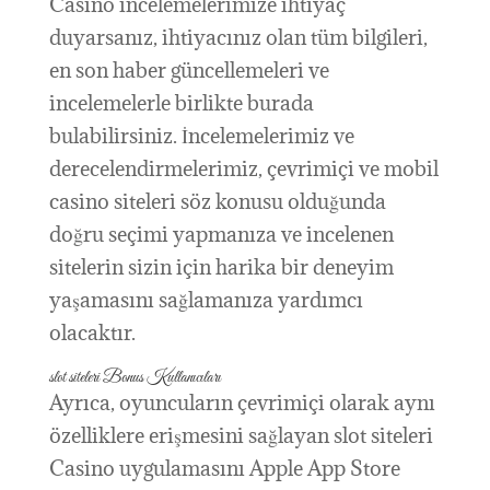
Casino incelemelerimize ihtiyaç
duyarsanız, ihtiyacınız olan tüm bilgileri,
en son haber güncellemeleri ve
incelemelerle birlikte burada
bulabilirsiniz. İncelemelerimiz ve
derecelendirmelerimiz, çevrimiçi ve mobil
casino siteleri söz konusu olduğunda
doğru seçimi yapmanıza ve incelenen
sitelerin sizin için harika bir deneyim
yaşamasını sağlamanıza yardımcı
olacaktır.
slot siteleri Bonus Kullanıcıları
Ayrıca, oyuncuların çevrimiçi olarak aynı
özelliklere erişmesini sağlayan slot siteleri
Casino uygulamasını Apple App Store