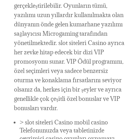
gerçekleştirilebilir. Oyunların tümü,
yazılımı uzun yıllardır kullanılmakta olan
dünyanın önde gelen kumarhane yazılımı
sağlayıcısı Microgaming tarafından
yönetilmektedir. slot siteleri Casino ayrıca
her zevke hitap edecek bir dizi VIP
promosyonu sunar. VIP Ödül programını,
özel seçimleri veya sadece benzersiz
oturma ve konaklama fırsatlarını seviyor
olsanız da, herkes için bir şeyler ve ayrıca
genellikle çok çeşitli özel bonuslar ve VIP
bonusları vardır.
> slot siteleri Casino mobil casino
Telefonunuzda veya tabletinizde
çevrimiçi casino oyunları oynamayı