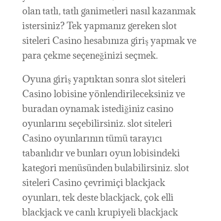
olan tatlı, tatlı ganimetleri nasıl kazanmak
istersiniz? Tek yapmanız gereken slot
siteleri Casino hesabınıza giriş yapmak ve
para çekme seçeneğinizi seçmek.
Oyuna giriş yaptıktan sonra slot siteleri
Casino lobisine yönlendirileceksiniz ve
buradan oynamak istediğiniz casino
oyunlarını seçebilirsiniz. slot siteleri
Casino oyunlarının tümü tarayıcı
tabanlıdır ve bunları oyun lobisindeki
kategori menüsünden bulabilirsiniz. slot
siteleri Casino çevrimiçi blackjack
oyunları, tek deste blackjack, çok elli
blackjack ve canlı krupiyeli blackjack