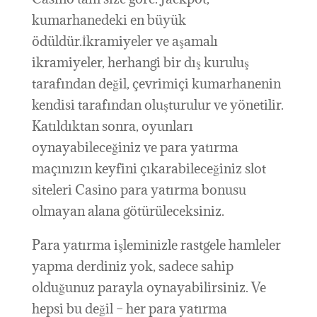
kumarhanedeki en büyük
ödüldür.İkramiyeler ve aşamalı
ikramiyeler, herhangi bir dış kuruluş
tarafından değil, çevrimiçi kumarhanenin
kendisi tarafından oluşturulur ve yönetilir.
Katıldıktan sonra, oyunları
oynayabileceğiniz ve para yatırma
maçınızın keyfini çıkarabileceğiniz slot
siteleri Casino para yatırma bonusu
olmayan alana götürüleceksiniz.
Para yatırma işleminizle rastgele hamleler
yapma derdiniz yok, sadece sahip
olduğunuz parayla oynayabilirsiniz. Ve
hepsi bu değil – her para yatırma