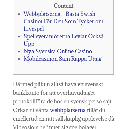
Content
Webbplatserna – Bästa Swish
Casinot För Den Som Tycker om
Livespel
Spelleverantörerna Levlar Också
Upp
Nya Svenska Online Casino
Mobilcasinon Sam Rappa Uttag
Därmed plikt n alltså hava ett svenskt
bankkonto för att överhuvudtaget
protokollföra de hos ett svensk perso sajt.
Orkar ni vänta
webbplatserna
tillåt du
emellertid en rätt sällskaplig upplevelse då
Videoslots befinner sig spelbolaget