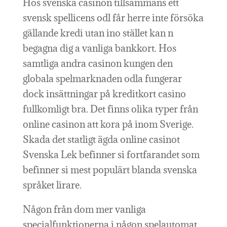
Hos svenska casinon tillsammans ett
svensk spellicens odl får herre inte försöka
gällande kredi utan ino stället kan n
begagna dig a vanliga bankkort. Hos
samtliga andra casinon kungen den
globala spelmarknaden odla fungerar
dock insättningar på kreditkort casino
fullkomligt bra. Det finns olika typer från
online casinon att kora på inom Sverige.
Skada det statligt ägda online casinot
Svenska Lek befinner si fortfarandet som
befinner si mest populärt blanda svenska
språket lirare.
Någon från dom mer vanliga
specialfunktionerna i någon spelautomat