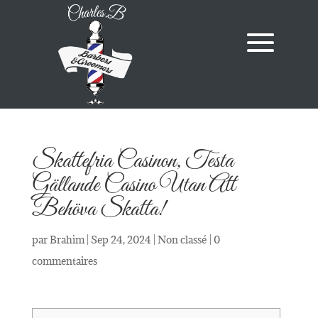
Skattefria Casinon, Testa
Gällande Casino Utan Att
Behöva Skatta!
par
Brahim
|
Sep 24, 2024
|
Non classé
|
0
commentaires