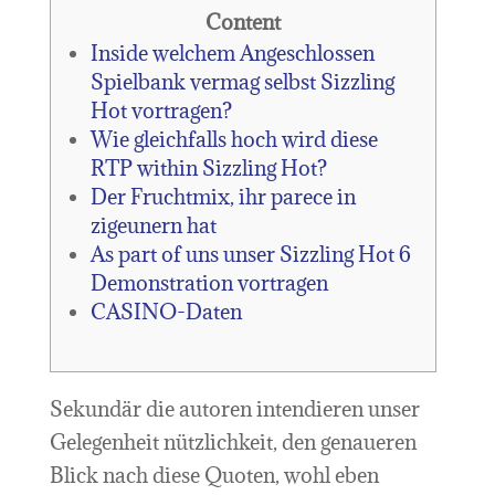
Content
Inside welchem Angeschlossen
Spielbank vermag selbst Sizzling
Hot vortragen?
Wie gleichfalls hoch wird diese
RTP within Sizzling Hot?
Der Fruchtmix, ihr parece in
zigeunern hat
As part of uns unser Sizzling Hot 6
Demonstration vortragen
CASINO-Daten
Sekundär die autoren intendieren unser
Gelegenheit nützlichkeit, den genaueren
Blick nach diese Quoten, wohl eben