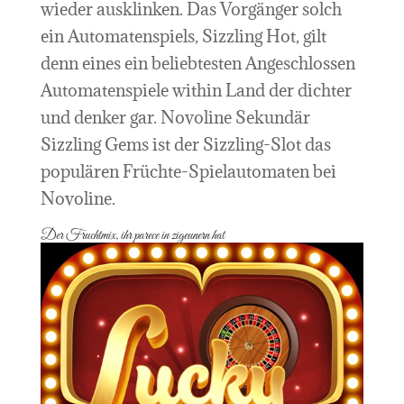
wieder ausklinken. Das Vorgänger solch
ein Automatenspiels, Sizzling Hot, gilt
denn eines ein beliebtesten Angeschlossen
Automatenspiele within Land der dichter
und denker gar. Novoline Sekundär
Sizzling Gems ist der Sizzling-Slot das
populären Früchte-Spielautomaten bei
Novoline.
Der Fruchtmix, ihr parece in zigeunern hat