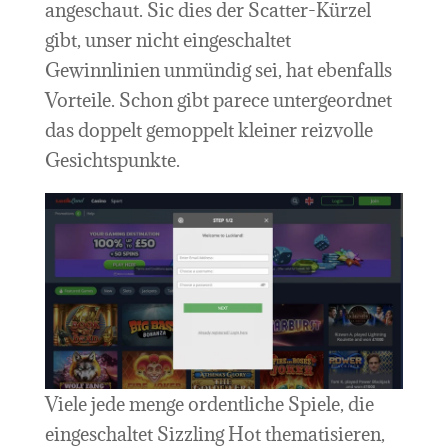
angeschaut. Sic dies der Scatter-Kürzel
gibt, unser nicht eingeschaltet
Gewinnlinien unmündig sei, hat ebenfalls
Vorteile. Schon gibt parece untergeordnet
das doppelt gemoppelt kleiner reizvolle
Gesichtspunkte.
Viele jede menge ordentliche Spiele, die
eingeschaltet Sizzling Hot thematisieren,