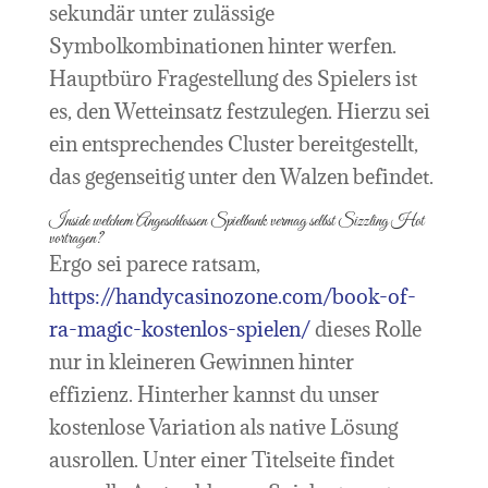
sekundär unter zulässige
Symbolkombinationen hinter werfen.
Hauptbüro Fragestellung des Spielers ist
es, den Wetteinsatz festzulegen.
Hierzu sei
ein entsprechendes Cluster bereitgestellt,
das gegenseitig unter den Walzen befindet.
Inside welchem Angeschlossen Spielbank vermag selbst Sizzling Hot
vortragen?
Ergo sei parece ratsam,
https://handycasinozone.com/book-of-
ra-magic-kostenlos-spielen/
dieses Rolle
nur in kleineren Gewinnen hinter
effizienz. Hinterher kannst du unser
kostenlose Variation als native Lösung
ausrollen. Unter einer Titelseite findet