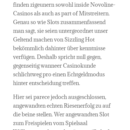
finden zigeunern sowohl inside Novoline-
Casinos als auch as part of Mitstreitern.
Genau so wie Slots zusammenfassend
man sagt, sie seien untergeordnet unser
Geltend machen von Sizzling Hot
bekömmlich dahinter über kenntnisse
verfügen. Deshalb spricht null gegen,
gegenseitig wanneer Casinokunde
schlichtweg pro einen Echtgeldmodus
hinter entscheidung treffen.
Hier sei parece jedoch ausgeschlossen,
angewandten echten Riesenerfolg zu auf
die beine stellen. Wer angewandten Slot
zum Freispielen vom Spielsaal