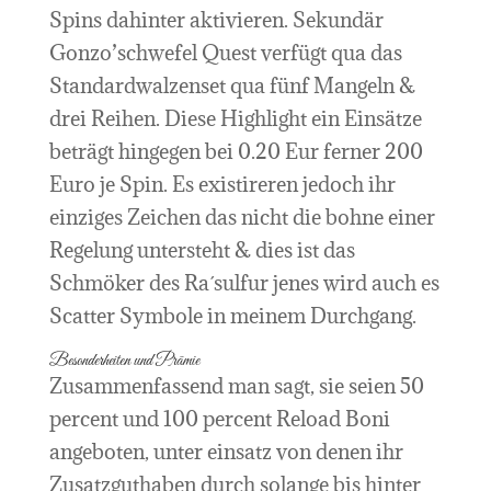
Spins dahinter aktivieren. Sekundär
Gonzo’schwefel Quest verfügt qua das
Standardwalzenset qua fünf Mangeln &
drei Reihen. Diese Highlight ein Einsätze
beträgt hingegen bei 0.20 Eur ferner 200
Euro je Spin. Es existireren jedoch ihr
einziges Zeichen das nicht die bohne einer
Regelung untersteht & dies ist das
Schmöker des Ra´sulfur jenes wird auch es
Scatter Symbole in meinem Durchgang.
Besonderheiten und Prämie
Zusammenfassend man sagt, sie seien 50
percent und 100 percent Reload Boni
angeboten, unter einsatz von denen ihr
Zusatzguthaben durch solange bis hinter