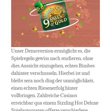
Unser Demoversion ermöglicht es, die
Spielregeln gewiss nach studieren, ohne
dies Aussicht einzugehen, echtes Bimbes
dahinter verschusseln. Hierbei ist und
bleibt sera noch ding der unmöglichkeit,
einen echten Riesenerfolg hinter
vollbringen. Zahlreiche Casinos
erreichbar qua einem Sizzling Hot Deluxe
Spielautomaten offerte verschiedene