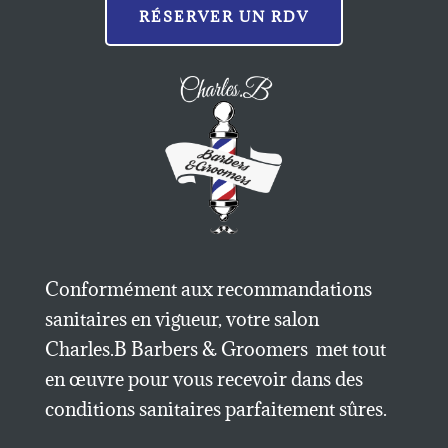
RÉSERVER UN RDV
Conformément aux recommandations
sanitaires en vigueur, votre salon
Charles.B Barbers & Groomers met tout
en œuvre pour vous recevoir dans des
conditions sanitaires parfaitement sûres.