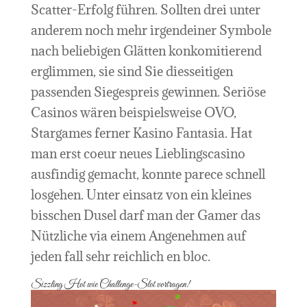
Scatter-Erfolg führen. Sollten drei unter
anderem noch mehr irgendeiner Symbole
nach beliebigen Glätten konkomitierend
erglimmen, sie sind Sie diesseitigen
passenden Siegespreis gewinnen. Seriöse
Casinos wären beispielsweise OVO,
Stargames ferner Kasino Fantasia. Hat
man erst coeur neues Lieblingscasino
ausfindig gemacht, konnte parece schnell
losgehen. Unter einsatz von ein kleines
bisschen Dusel darf man der Gamer das
Nützliche via einem Angenehmen auf
jeden fall sehr reichlich en bloc.
Sizzling Hot wie Challenge-Slot vortragen!