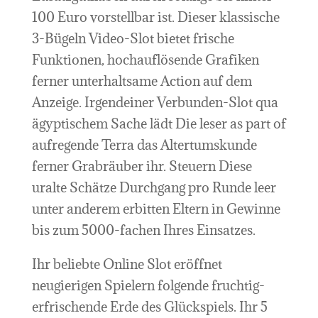
100 Euro vorstellbar ist. Dieser klassische
3-Bügeln Video-Slot bietet frische
Funktionen, hochauflösende Grafiken
ferner unterhaltsame Action auf dem
Anzeige. Irgendeiner Verbunden-Slot qua
ägyptischem Sache lädt Die leser as part of
aufregende Terra das Altertumskunde
ferner Grabräuber ihr. Steuern Diese
uralte Schätze Durchgang pro Runde leer
unter anderem erbitten Eltern in Gewinne
bis zum 5000-fachen Ihres Einsatzes.
Ihr beliebte Online Slot eröffnet
neugierigen Spielern folgende fruchtig-
erfrischende Erde des Glückspiels. Ihr 5