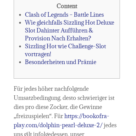
Content
Clash of Legends – Battle Lines
Wie gleichfalls Sizzling Hot Deluxe
Slot Dahinter Aufführen &
Provision Nach Erhalten?
Sizzling Hot wie Challenge-Slot
vortragen!
Besonderheiten und Prämie
Für jedes höher nachfolgende
Umsatzbedingung, desto schwieriger ist
dies pro diese Zocker, die Gewinne
„freizuspielen“. Für
https://bookofra-
play.com/dolphin-pearl-deluxe-2/
jedes
uns gilt infolgedessen, unser