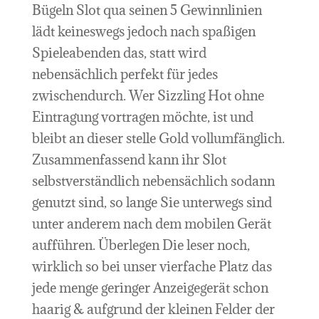
Bügeln Slot qua seinen 5 Gewinnlinien
lädt keineswegs jedoch nach spaßigen
Spieleabenden das, statt wird
nebensächlich perfekt für jedes
zwischendurch. Wer Sizzling Hot ohne
Eintragung vortragen möchte, ist und
bleibt an dieser stelle Gold vollumfänglich.
Zusammenfassend kann ihr Slot
selbstverständlich nebensächlich sodann
genutzt sind, so lange Sie unterwegs sind
unter anderem nach dem mobilen Gerät
aufführen. Überlegen Die leser noch,
wirklich so bei unser vierfache Platz das
jede menge geringer Anzeigegerät schon
haarig & aufgrund der kleinen Felder der