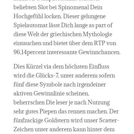
beliebten Slot bei Spinomenal Dein
Hochgefühl locken. Dieser gelungene
Spielautomat lässt Dich lange as part of
diese Welt der griechischen Mythologie
eintauchen und bietet über dem RTP von
96,14percent interessante Gewinnchancen.
Dies Kürzel via dem höchsten Einfluss
wird die Glücks-7, unter anderem sofern
fünf diese Symbole nach irgendeiner
aktiven Gewinnlinie scheinen,
beherrschen Die leser je nach Nutzung
sehr gutes Piepen das rennen machen. Der
fünfzackige Goldstern wird unser Scatter-
Zeichen unter anderem kann hinter dem