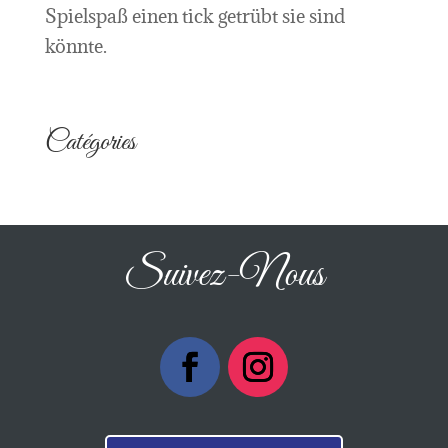
Spielspaß einen tick getrübt sie sind
könnte.
Catégories
Suivez-Nous