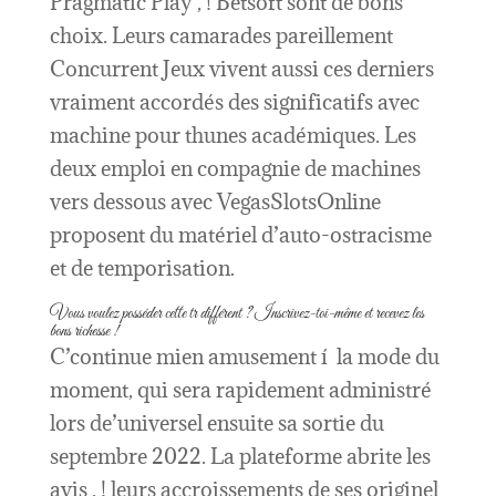
Pragmatic Play , ! Betsoft sont de bons
choix. Leurs camarades pareillement
Concurrent Jeux vivent aussi ces derniers
vraiment accordés des significatifs avec
machine pour thunes académiques. Les
deux emploi en compagnie de machines
vers dessous avec VegasSlotsOnline
proposent du matériel d’auto-ostracisme
et de temporisation.
Vous voulez posséder cette tr différent ? Inscrivez-toi-même et recevez les
bons richesse !
C’continue mien amusement í la mode du
moment, qui sera rapidement administré
lors de’universel ensuite sa sortie du
septembre 2022. La plateforme abrite les
avis , ! leurs accroissements de ses originel