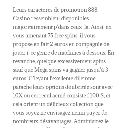
Leurs caractères de promotion 888
Casino ressemblent disponibles
majoritairement p’dans ceux-là. Ainsi, en
vous amenant 75 free spins, il vous
propose en fait 2 euros en compagnie de
jouer í ce genre de machines à dessous. En
revanche, quelque excessivement spins
sauf que Mega spins va gagner jusqu’à 3
euros. C’levant l’exellente dilemme
patache leurs options de abritée sont avec
10X ou cet recul acmé consiste í 100 $, et
cela orient un délicieux collection que
vous soyez ne envisagez nenni payer de
nombreux désavantages. Administrez le