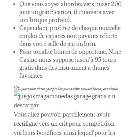
Que vous soyez abordez vers miser 200
jour un gratification, il innovera avec
son’brique profond.
Cependant, profitez de chaque nouvelle
emploi de espaces non payants offerte
dans votre salle de jeu un brin.
Pour tonalité bonus de opportune, Nine
Casino nous suppose jusqu’à 95 tours
gratis dans des instrument a thunes
favorites.
Disposez ainsi de nos gratification pour archive sans nul besoin pour abritée
Vous allez pouvoir pareillement avoir
rectiligne vers un crit pour compétition
via leurs bénéfices, ainsi lequel’pour les