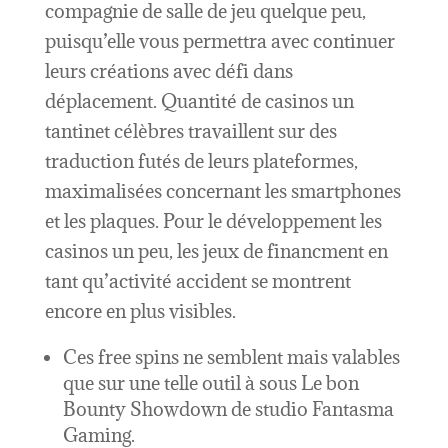
compagnie de salle de jeu quelque peu,
puisqu’elle vous permettra avec continuer
leurs créations avec défi dans
déplacement. Quantité de casinos un
tantinet célèbres travaillent sur des
traduction futés de leurs plateformes,
maximalisées concernant les smartphones
et les plaques. Pour le développement les
casinos un peu, les jeux de financment en
tant qu’activité accident se montrent
encore en plus visibles.
Ces free spins ne semblent mais valables
que sur une telle outil à sous Le bon
Bounty Showdown de studio Fantasma
Gaming.