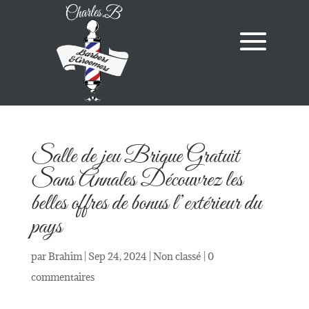
Salle de jeu Brique Gratuit
Sans Annales Découvrez les
belles offres de bonus l’extérieur du
pays
par
Brahim
|
Sep 24, 2024
|
Non classé
|
0
commentaires