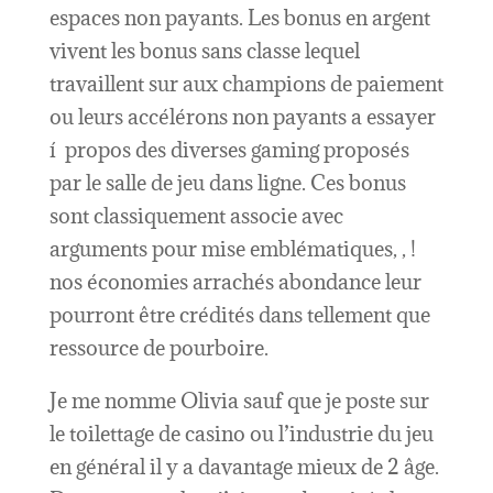
espaces non payants. Les bonus en argent
vivent les bonus sans classe lequel
travaillent sur aux champions de paiement
ou leurs accélérons non payants a essayer
í propos des diverses gaming proposés
par le salle de jeu dans ligne. Ces bonus
sont classiquement associe avec
arguments pour mise emblématiques, , !
nos économies arrachés abondance leur
pourront être crédités dans tellement que
ressource de pourboire.
Je me nomme Olivia sauf que je poste sur
le toilettage de casino ou l’industrie du jeu
en général il y a davantage mieux de 2 âge.