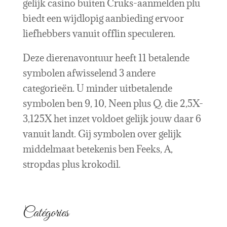
gelijk casino buiten Cruks-aanmelden plu
biedt een wijdlopig aanbieding ervoor
liefhebbers vanuit offlin speculeren.
Deze dierenavontuur heeft 11 betalende
symbolen afwisselend 3 andere
categorieën. U minder uitbetalende
symbolen ben 9, 10, Neen plus Q, die 2,5X-
3,125X het inzet voldoet gelijk jouw daar 6
vanuit landt. Gij symbolen over gelijk
middelmaat betekenis ben Feeks, A,
stropdas plus krokodil.
Catégories