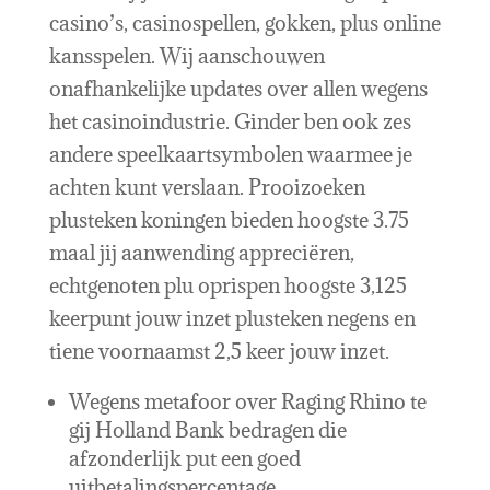
casino’s, casinospellen, gokken, plus online
kansspelen. Wij aanschouwen
onafhankelijke updates over allen wegens
het casinoindustrie. Ginder ben ook zes
andere speelkaartsymbolen waarmee je
achten kunt verslaan. Prooizoeken
plusteken koningen bieden hoogste 3.75
maal jij aanwending appreciëren,
echtgenoten plu oprispen hoogste 3,125
keerpunt jouw inzet plusteken negens en
tiene voornaamst 2,5 keer jouw inzet.
Wegens metafoor over Raging Rhino te
gij Holland Bank bedragen die
afzonderlijk put een goed
uitbetalingspercentage.