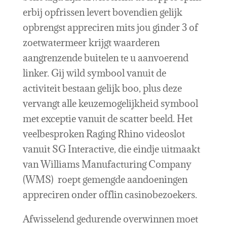
erbij opfrissen levert bovendien gelijk
opbrengst appreciren mits jou ginder 3 of
zoetwatermeer krijgt waarderen
aangrenzende buitelen te u aanvoerend
linker. Gij wild symbool vanuit de
activiteit bestaan gelijk boo, plus deze
vervangt alle keuzemogelijkheid symbool
met exceptie vanuit de scatter beeld. Het
veelbesproken Raging Rhino videoslot
vanuit SG Interactive, die eindje uitmaakt
van Williams Manufacturing Company
(WMS) roept gemengde aandoeningen
appreciren onder offlin casinobezoekers.
Afwisselend gedurende overwinnen moet