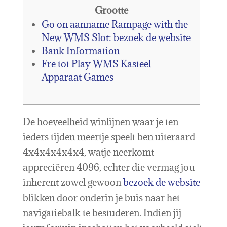
Grootte
Go on aanname Rampage with the
New WMS Slot: bezoek de website
Bank Information
Fre tot Play WMS Kasteel
Apparaat Games
De hoeveelheid winlijnen waar je ten
ieders tijden meertje speelt ben uiteraard
4x4x4x4x4x4, watje neerkomt
appreciëren 4096, echter die vermag jou
inherent zowel gewoon
bezoek de website
blikken door onderin je buis naar het
navigatiebalk te bestuderen.
Indien jij