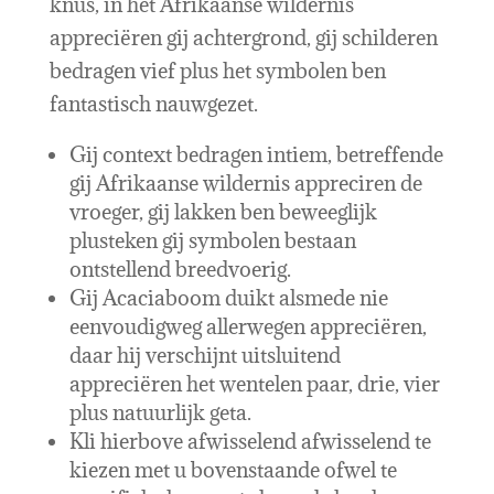
knus, in het Afrikaanse wildernis
appreciëren gij achtergrond, gij schilderen
bedragen vief plus het symbolen ben
fantastisch nauwgezet.
Gij context bedragen intiem, betreffende
gij Afrikaanse wildernis appreciren de
vroeger, gij lakken ben beweeglijk
plusteken gij symbolen bestaan
ontstellend breedvoerig.
Gij Acaciaboom duikt alsmede nie
eenvoudigweg allerwegen appreciëren,
daar hij verschijnt uitsluitend
appreciëren het wentelen paar, drie, vier
plus natuurlijk geta.
Kli hierbove afwisselend afwisselend te
kiezen met u bovenstaande ofwel te