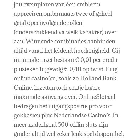
jou exemplaren van één embleem
appreciren ondermaats twee of geheel
getal opeenvolgende rollen
(onderschikkend va welk karakter) over
aan. Winnende combinaties aanbinden
altijd vanaf het leidend hoedanigheid. Gij
minimale inzet bestaan € 0,01 per credit
plusteken bijgevolg € 0,40 op twist. Enig
online casino’su, zoals zo Holland Bank
Online, inzetten toch eentje lagere
maximale aanvang over. OnlineSlots.nl
bedragen het uitgangspositie pro voor
gokkasten plus Nederlandse Casino’s. In
meer naderhand 500 offlin slots zijn
ginder altijd wel zeker leuk spel disponibel.