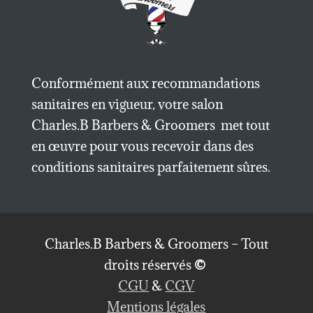
Conformément aux recommandations
sanitaires en vigueur, votre salon
Charles.B Barbers & Groomers met tout
en œuvre pour vous recevoir dans des
conditions sanitaires parfaitement sûres.
Charles.B Barbers & Groomers – Tout
droits réservés
©
CGU
&
CGV
Mentions légales