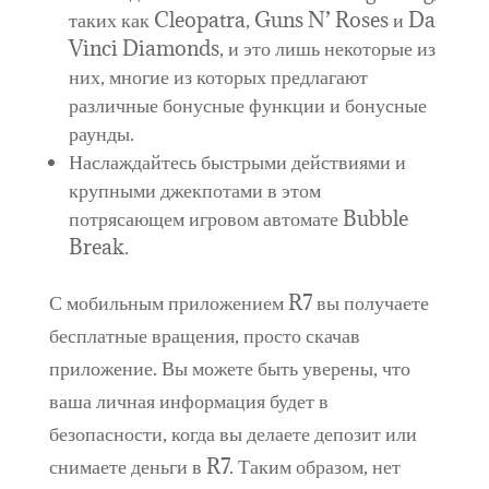
таких как Cleopatra, Guns N’ Roses и Da
Vinci Diamonds, и это лишь некоторые из
них, многие из которых предлагают
различные бонусные функции и бонусные
раунды.
Наслаждайтесь быстрыми действиями и
крупными джекпотами в этом
потрясающем игровом автомате Bubble
Break.
С мобильным приложением R7 вы получаете
бесплатные вращения, просто скачав
приложение. Вы можете быть уверены, что
ваша личная информация будет в
безопасности, когда вы делаете депозит или
снимаете деньги в R7. Таким образом, нет