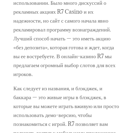
использовании. Было много дискуссий о
рекламных акциях R7 Casino и их
надежности, но сайт с самого начала явно
рекламировал программу вознаграждений.
Лучший способ начать — это иметь акцию
«без депозита», которая готова и ждет, когда
вы ее востребуете. В онлайн-казино R7 мы
предлагаем огромный выбор слотов для всех
игроков.
Как следует из названия, и блэкджек, и
баккара — это живые игры в блэкджек, в
которые вы можете играть вживую или просто
использовать демо-версию, чтобы
познакомиться с игрой. R7 позволяет вам
получить доступ к мобильному приложению,