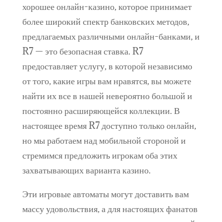
хорошее онлайн-казино, которое принимает
более широкий спектр банковских методов,
предлагаемых различными онлайн-банками, и
R7 — это безопасная ставка. R7
предоставляет услугу, в которой независимо
от того, какие игры вам нравятся, вы можете
найти их все в нашей невероятно большой и
постоянно расширяющейся коллекции. В
настоящее время R7 доступно только онлайн,
но мы работаем над мобильной стороной и
стремимся предложить игрокам оба этих
захватывающих варианта казино.
Эти игровые автоматы могут доставить вам
массу удовольствия, а для настоящих фанатов