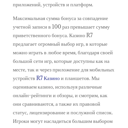
приложений, устройств и платформ.
Максимальная сумма бонуса за совпадение
учетной записи в 100 раз превышает сумму
приветственного бонуса. Казино R7
предлагает огромный выбор игр, в которые
можно играть в любое время, благодаря своей
большой сети игр, которые доступны как на
месте, так и через приложение для мобильных
устройств
R7 Казино
и планшетов. Мы
оцениваем казино, используя различные
онлайн-рейтинги и обзоры, и смотрим, как
они сравниваются, а также их правовой
статус, лицензирование и послужной список.
Игроки могут насладиться большим выбором