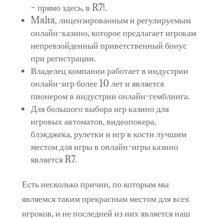
– прямо здесь, в R7!.
Malta, лицензированным и регулируемым
онлайн-казино, которое предлагает игрокам
непревзойденный приветственный бонус
при регистрации.
Владелец компании работает в индустрии
онлайн-игр более 10 лет и является
пионером в индустрии онлайн-гемблинга.
Для большого выбора игр казино для
игровых автоматов, видеопокера,
блэкджека, рулетки и игр в кости лучшим
местом для игры в онлайн-игры казино
является R7.
Есть несколько причин, по которым мы
являемся таким прекрасным местом для всех
игроков, и не последней из них является наш