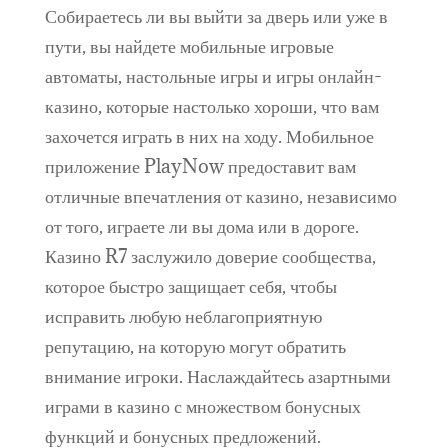
Собираетесь ли вы выйти за дверь или уже в
пути, вы найдете мобильные игровые
автоматы, настольные игры и игры онлайн-
казино, которые настолько хороши, что вам
захочется играть в них на ходу. Мобильное
приложение PlayNow предоставит вам
отличные впечатления от казино, независимо
от того, играете ли вы дома или в дороге.
Казино R7 заслужило доверие сообщества,
которое быстро защищает себя, чтобы
исправить любую неблагоприятную
репутацию, на которую могут обратить
внимание игроки. Наслаждайтесь азартными
играми в казино с множеством бонусных
функций и бонусных предложений.