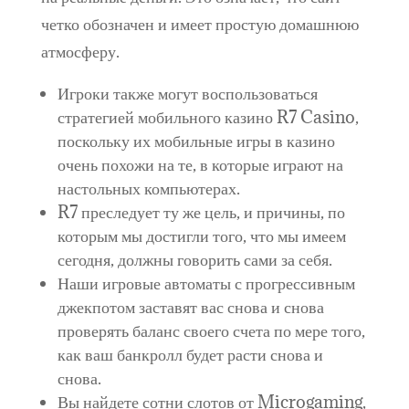
четко обозначен и имеет простую домашнюю
атмосферу.
Игроки также могут воспользоваться
стратегией мобильного казино R7 Casino,
поскольку их мобильные игры в казино
очень похожи на те, в которые играют на
настольных компьютерах.
R7 преследует ту же цель, и причины, по
которым мы достигли того, что мы имеем
сегодня, должны говорить сами за себя.
Наши игровые автоматы с прогрессивным
джекпотом заставят вас снова и снова
проверять баланс своего счета по мере того,
как ваш банкролл будет расти снова и
снова.
Вы найдете сотни слотов от Microgaming,