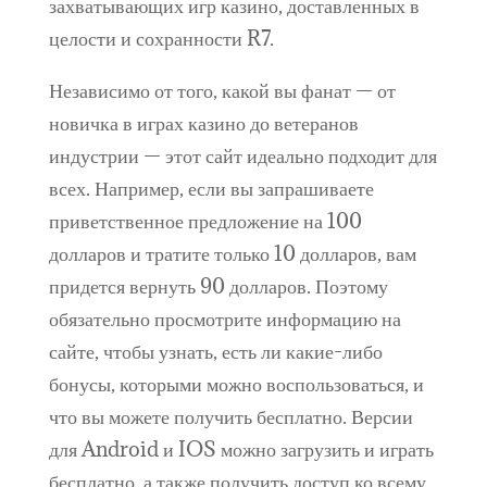
захватывающих игр казино, доставленных в
целости и сохранности R7.
Независимо от того, какой вы фанат — от
новичка в играх казино до ветеранов
индустрии — этот сайт идеально подходит для
всех. Например, если вы запрашиваете
приветственное предложение на 100
долларов и тратите только 10 долларов, вам
придется вернуть 90 долларов. Поэтому
обязательно просмотрите информацию на
сайте, чтобы узнать, есть ли какие-либо
бонусы, которыми можно воспользоваться, и
что вы можете получить бесплатно. Версии
для Android и IOS можно загрузить и играть
бесплатно, а также получить доступ ко всему