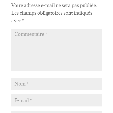
Votre adresse e-mail ne sera pas publiée.
Les champs obligatoires sont indiqués
avec
*