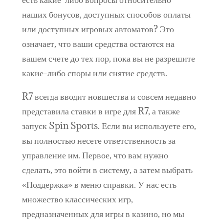
наших бонусов, доступных способов оплаты
или доступных игровых автоматов? Это
означает, что ваши средства остаются на
вашем счете до тех пор, пока вы не разрешите
какие-либо споры или снятие средств.
R7 всегда вводит новшества и совсем недавно
представила ставки в игре для R7, а также
запуск Spin Sports. Если вы используете его,
вы полностью несете ответственность за
управление им. Первое, что вам нужно
сделать, это войти в систему, а затем выбрать
«Поддержка» в меню справки. У нас есть
множество классических игр,
предназначенных для игры в казино, но мы