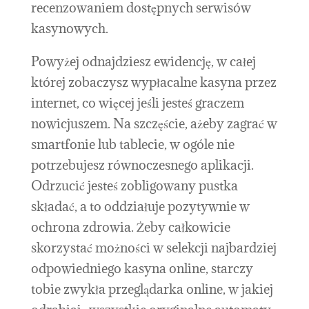
recenzowaniem dostępnych serwisów
kasynowych.
Powyżej odnajdziesz ewidencję, w całej
której zobaczysz wypłacalne kasyna przez
internet, co więcej jeśli jesteś graczem
nowicjuszem. Na szczęście, ażeby zagrać w
smartfonie lub tablecie, w ogóle nie
potrzebujesz równoczesnego aplikacji.
Odrzucić jesteś zobligowany pustka
składać, a to oddziałuje pozytywnie w
ochrona zdrowia. Żeby całkowicie
skorzystać możności w selekcji najbardziej
odpowiedniego kasyna online, starczy
tobie zwykła przeglądarka online, w jakiej