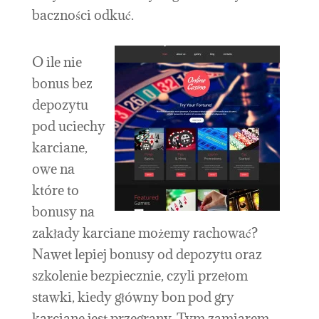
baczności odkuć.
O ile nie
bonus bez
depozytu
pod uciechy
karciane,
owe na
które to
bonusy na
zakłady karciane możemy rachować?
Nawet lepiej bonusy od depozytu oraz
szkolenie bezpiecznie, czyli przełom
stawki, kiedy główny bon pod gry
karciane jest przegrany. Tym zamiarem