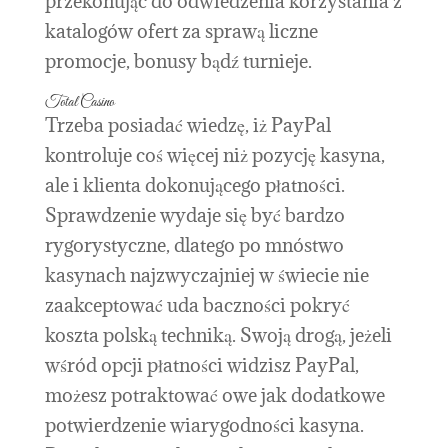
przekonując do odwiedzenia korzystania z
katalogów ofert za sprawą liczne
promocje, bonusy bądź turnieje.
Total Casino
Trzeba posiadać wiedzę, iż PayPal
kontroluje coś więcej niż pozycję kasyna,
ale i klienta dokonującego płatności.
Sprawdzenie wydaje się być bardzo
rygorystyczne, dlatego po mnóstwo
kasynach najzwyczajniej w świecie nie
zaakceptować uda baczności pokryć
koszta polską techniką. Swoją drogą, jeżeli
wśród opcji płatności widzisz PayPal,
możesz potraktować owe jak dodatkowe
potwierdzenie wiarygodności kasyna.