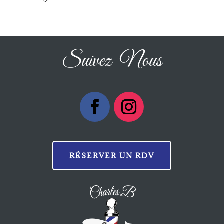
Suivez-Nous
RÉSERVER UN RDV