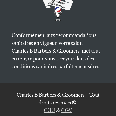
Conformément aux recommandations
sanitaires en vigueur, votre salon
Charles.B Barbers & Groomers met tout
en œuvre pour vous recevoir dans des
conditions sanitaires parfaitement sûres.
Charles.B Barbers & Groomers – Tout
droits réservés
©
CGU
&
CGV