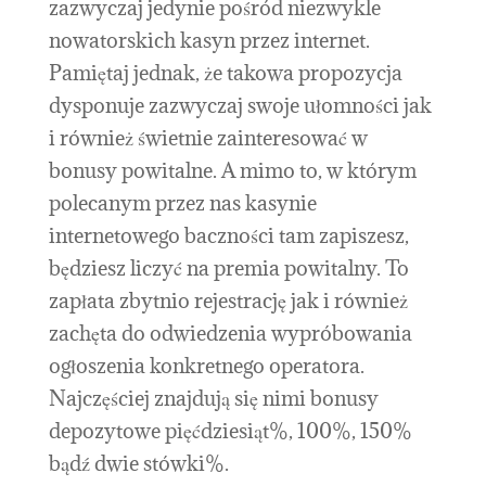
zazwyczaj jedynie pośród niezwykle
nowatorskich kasyn przez internet.
Pamiętaj jednak, że takowa propozycja
dysponuje zazwyczaj swoje ułomności jak
i również świetnie zainteresować w
bonusy powitalne. A mimo to, w którym
polecanym przez nas kasynie
internetowego baczności tam zapiszesz,
będziesz liczyć na premia powitalny. To
zapłata zbytnio rejestrację jak i również
zachęta do odwiedzenia wypróbowania
ogłoszenia konkretnego operatora.
Najczęściej znajdują się nimi bonusy
depozytowe pięćdziesiąt%, 100%, 150%
bądź dwie stówki%.