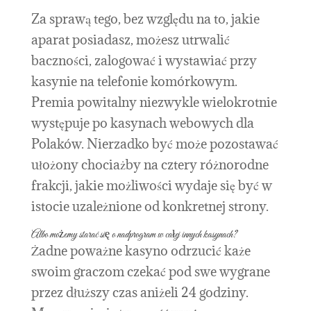
Za sprawą tego, bez względu na to, jakie
aparat posiadasz, możesz utrwalić
baczności, zalogować i wystawiać przy
kasynie na telefonie komórkowym.
Premia powitalny niezwykle wielokrotnie
występuje po kasynach webowych dla
Polaków. Nierzadko być może pozostawać
ułożony chociażby na cztery różnorodne
frakcji, jakie możliwości wydaje się być w
istocie uzależnione od konkretnej strony.
Albo możemy starać się o nadprogram w całej innych kasynach?
Żadne poważne kasyno odrzucić każe
swoim graczom czekać pod swe wygrane
przez dłuższy czas aniżeli 24 godziny.