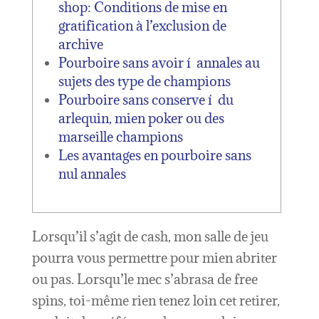
shop: Conditions de mise en
gratification à l’exclusion de
archive
Pourboire sans avoir í annales au
sujets des type de champions
Pourboire sans conserve í du
arlequin, mien poker ou des
marseille champions
Les avantages en pourboire sans
nul annales
Lorsqu’il s’agit de cash, mon salle de jeu
pourra vous permettre pour mien abriter
ou pas. Lorsqu’le mec s’abrasa de free
spins, toi-même rien tenez loin cet retirer,