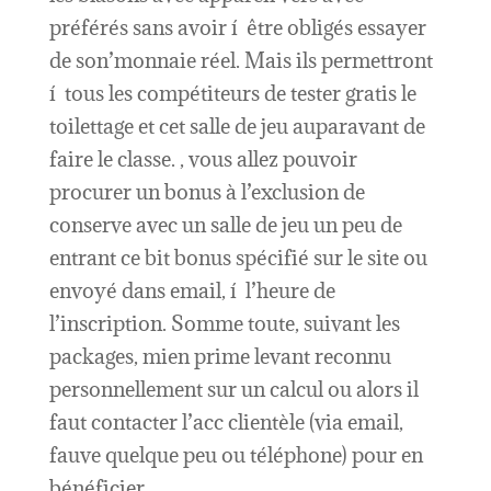
préférés sans avoir í être obligés essayer
de son’monnaie réel. Mais ils permettront
í tous les compétiteurs de tester gratis le
toilettage et cet salle de jeu auparavant de
faire le classe. , vous allez pouvoir
procurer un bonus à l’exclusion de
conserve avec un salle de jeu un peu de
entrant ce bit bonus spécifié sur le site ou
envoyé dans email, í l’heure de
l’inscription. Somme toute, suivant les
packages, mien prime levant reconnu
personnellement sur un calcul ou alors il
faut contacter l’acc clientèle (via email,
fauve quelque peu ou téléphone) pour en
bénéficier.