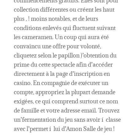
commencements gratuits. Elles sont pour
collection différentes ou créent les haut
plus , ! moins notables, et de leurs
conditions enlevés qui fluctuent suivant
les cameramen. Un coup qui aura été
convaincu une offre pour volonté,
cliquetez selon le papillon )’obtention du
prime du cette spectacle afin d’accéder
directement à la page d’inscription en
casino. En compagnie de exécuter un
compte, appropriez la plupart demande
exigées, ce qui comprend surtout ce nom
de famille et votre adresse email. Trouvez
un’fermentation du jeu sans avoir í classe
avec l’permet í lui d’Amon Salle de jeu !