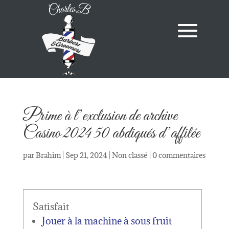
Prime à l’exclusion de archive
Casino 2024 50 abdiqués d’affilée
par
Brahim
|
Sep 21, 2024
|
Non classé
|
0 commentaires
Satisfait
Jouer à la machine à sous fruit