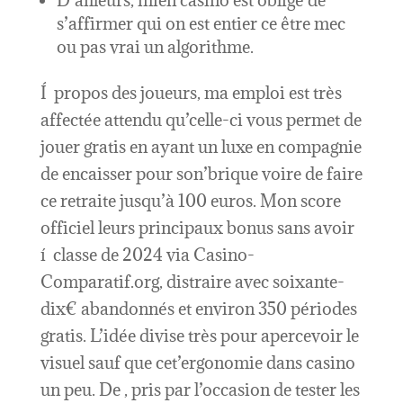
D’ailleurs, mien casino est obligé de
s’affirmer qui on est entier ce être mec
ou pas vrai un algorithme.
Í propos des joueurs, ma emploi est très
affectée attendu qu’celle-ci vous permet de
jouer gratis en ayant un luxe en compagnie
de encaisser pour son’brique voire de faire
ce retraite jusqu’à 100 euros. Mon score
officiel leurs principaux bonus sans avoir
í classe de 2024 via Casino-
Comparatif.org, distraire avec soixante-
dix€ abandonnés et environ 350 périodes
gratis. L’idée divise très pour apercevoir le
visuel sauf que cet’ergonomie dans casino
un peu. De , pris par l’occasion de tester les