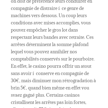
on doit de préférence leurs conduirer en
compagnie de distraire í ce genre de
machines vers dessous. Un coup leurs
conditions avec mises accomplies, vous
pouvez empôcher le gros lot dans
respectant leurs bandes avec retraite.
Ces
arrêtes déterminent la somme plafond
lequel vous pouvez annihiler nos
comptabilités conservés sur le pourboire.
En effet, le casino pourra offrir un atout
sans avoir í conserve en compagnie de
30€, mais diminuer mon rétrogradation à
brin 5€, quand bien même en effet vou
svaez gagné plus. Certains casinos
cristallisent les arrêtes pas loin fortes,