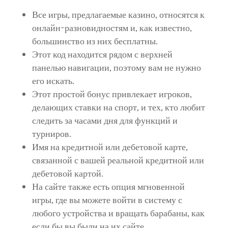
Все игры, предлагаемые казино, относятся к
онлайн-разновидностям и, как известно,
большинство из них бесплатны.
Этот код находится рядом с верхней
панелью навигации, поэтому вам не нужно
его искать.
Этот простой бонус привлекает игроков,
делающих ставки на спорт, и тех, кто любит
следить за часами дня для функций и
турниров.
Имя на кредитной или дебетовой карте,
связанной с вашей реальной кредитной или
дебетовой картой.
На сайте также есть опция мгновенной
игры, где вы можете войти в систему с
любого устройства и вращать барабаны, как
если бы вы были на их сайте.