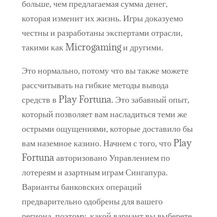
больше, чем предлагаемая сумма денег,
которая изменит их жизнь. Игры доказуемо
честны и разработаны экспертами отрасли,
такими как Microgaming и другими.
Это нормально, потому что вы также можете
рассчитывать на гибкие методы вывода
средств в Play Fortuna. Это забавный опыт,
который позволяет вам насладиться теми же
острыми ощущениями, которые доставило бы
вам наземное казино. Начнем с того, что Play
Fortuna авторизовано Управлением по
лотереям и азартным играм Сингапура.
Варианты банковских операций
предварительно одобрены для вашего
региона, поэтому, какой вариант вы выберете,