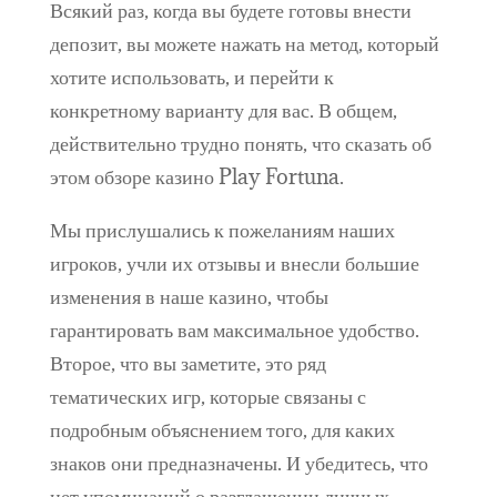
Всякий раз, когда вы будете готовы внести
депозит, вы можете нажать на метод, который
хотите использовать, и перейти к
конкретному варианту для вас. В общем,
действительно трудно понять, что сказать об
этом обзоре казино Play Fortuna.
Мы прислушались к пожеланиям наших
игроков, учли их отзывы и внесли большие
изменения в наше казино, чтобы
гарантировать вам максимальное удобство.
Второе, что вы заметите, это ряд
тематических игр, которые связаны с
подробным объяснением того, для каких
знаков они предназначены. И убедитесь, что
нет упоминаний о разглашении личных