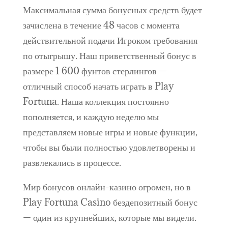
Максимальная сумма бонусных средств будет
зачислена в течение 48 часов с момента
действительной подачи Игроком требования
по отыгрышу. Наш приветственный бонус в
размере 1 600 фунтов стерлингов —
отличный способ начать играть в Play
Fortuna. Наша коллекция постоянно
пополняется, и каждую неделю мы
представляем новые игры и новые функции,
чтобы вы были полностью удовлетворены и
развлекались в процессе.
Мир бонусов онлайн-казино огромен, но в
Play Fortuna Casino бездепозитный бонус
— один из крупнейших, которые мы видели.