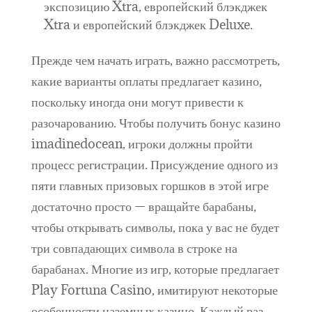
экспозицию Xtra, европейский блэкджек
Xtra и европейский блэкджек Deluxe.
Прежде чем начать играть, важно рассмотреть,
какие варианты оплаты предлагает казино,
поскольку иногда они могут привести к
разочарованию. Чтобы получить бонус казино
imadinedocean, игроки должны пройти
процесс регистрации. Присуждение одного из
пяти главных призовых горшков в этой игре
достаточно просто — вращайте барабаны,
чтобы открывать символы, пока у вас не будет
три совпадающих символа в строке на
барабанах. Многие из игр, которые предлагает
Play Fortuna Casino, имитируют некоторые
особенности наземных казино. Каждый раз,