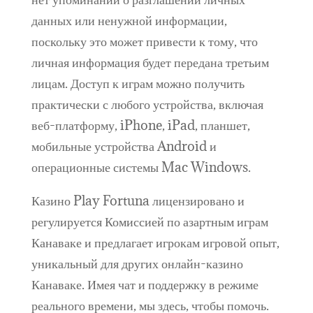
данных или ненужной информации,
поскольку это может привести к тому, что
личная информация будет передана третьим
лицам. Доступ к играм можно получить
практически с любого устройства, включая
веб-платформу, iPhone, iPad, планшет,
мобильные устройства Android и
операционные системы Mac Windows.
Казино Play Fortuna лицензировано и
регулируется Комиссией по азартным играм
Канаваке и предлагает игрокам игровой опыт,
уникальный для других онлайн-казино
Канаваке. Имея чат и поддержку в режиме
реального времени, мы здесь, чтобы помочь.