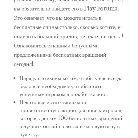
вы обязательно найдете его в Play Fortuna.
Это означает, что вы можете играть в
бесплатные спины столько, сколько хотите, и
получить большой прилив, не платя ни цента!
Ознакомьтесь с нашими бонусными
предложениями бесплатных вращений
сегодня!.
Наряду с этим мы хотим, чтобы у вас всегда
было все необходимое, чтобы стать
успешным игроком в онлайн-казино.
Некоторые из них включают
приветственную акцию для новых игроков,
которая дает им 100 бесплатных вращений
в лучших онлайн-слотах и ​​часовую игру в
рулетку.