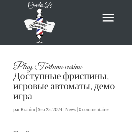
Play Fortuna casino —
Доступные фриспины,
игровые автоматы, демо
игра
par
Brahim
|
Sep 25, 2024
|
News
|
0 commentaires