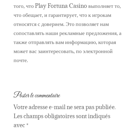
того, что Play Fortuna Casino выполняет то,
что обещает, и гарантирует, что к игрокам
относятся с доверием. Это позволяет нам
сопоставлять наши рекламные предложения, а
также отправлять вам информацию, которая
может вас заинтересовать, по электронной
почте.
Poster le commentaire
Votre adresse e-mail ne sera pas publiée.
Les champs obligatoires sont indiqués
avec
*