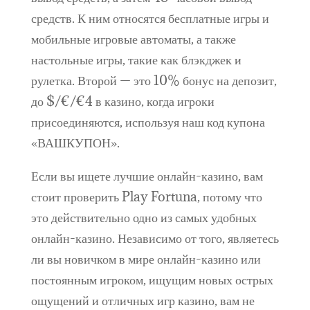
средств. К ним относятся бесплатные игры и
мобильные игровые автоматы, а также
настольные игры, такие как блэкджек и
рулетка. Второй — это 10% бонус на депозит,
до $/€/€4 в казино, когда игроки
присоединяются, используя наш код купона
«ВАШКУПОН».
Если вы ищете лучшие онлайн-казино, вам
стоит проверить Play Fortuna, потому что
это действительно одно из самых удобных
онлайн-казино. Независимо от того, являетесь
ли вы новичком в мире онлайн-казино или
постоянным игроком, ищущим новых острых
ощущений и отличных игр казино, вам не