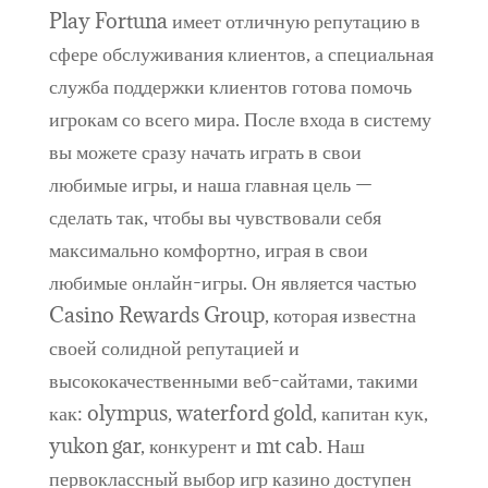
Play Fortuna имеет отличную репутацию в
сфере обслуживания клиентов, а специальная
служба поддержки клиентов готова помочь
игрокам со всего мира. После входа в систему
вы можете сразу начать играть в свои
любимые игры, и наша главная цель —
сделать так, чтобы вы чувствовали себя
максимально комфортно, играя в свои
любимые онлайн-игры. Он является частью
Casino Rewards Group, которая известна
своей солидной репутацией и
высококачественными веб-сайтами, такими
как: olympus, waterford gold, капитан кук,
yukon gar, конкурент и mt cab. Наш
первоклассный выбор игр казино доступен