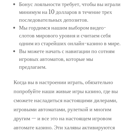
Бонус лояльности требует, чтобы вы играли
минимум на 10 долларов в течение трех
последовательных депозитов.
Мы гордимся нашим выбором видео-
слотов мирового уровня и считаем себя
одним из старейших онлайн-казино в мире.
Вы можете начать с навигации по сотням
игровых автоматов, которые мы
предлагаем.
Когда вы в настроении играть, обязательно
попробуйте наши живые игры казино, где вы
сможете насладиться настоящими дилерами,
игровыми автоматами, рулеткой и многим
другим — и все это на настоящем игровом
автомате казино. Эти халявы активируются