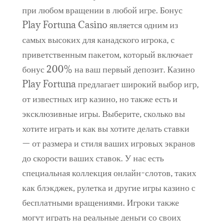
при любом вращении в любой игре. Бонус
Play Fortuna Casino является одним из
самых высоких для канадского игрока, с
приветственным пакетом, который включает
бонус 200% на ваш первый депозит. Казино
Play Fortuna предлагает широкий выбор игр,
от известных игр казино, но также есть и
эксклюзивные игры. Выберите, сколько вы
хотите играть и как вы хотите делать ставки
— от размера и стиля ваших игровых экранов
до скорости ваших ставок. У нас есть
специальная коллекция онлайн-слотов, таких
как блэкджек, рулетка и другие игры казино с
бесплатными вращениями. Игроки также
могут играть на реальные деньги со своих