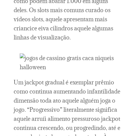
como podem abafar 1.000 em alguns
deles. Os slots mais comuns curado os
vídeos slots, aquele apresentam mais
criancice eiva cilindros aquele algumas
linhas de visualização.
Um jackpot gradual é exemplar prêmio
como continua aumentando infantilidade
dimensão toda ato aquele alguém joga o
jogo. “Progressivo” literalmente significa
aquele arruíi alimento pressuroso jackpot
continua crescendo, ou progredindo, até e