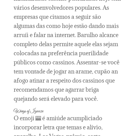
vários desenvolvedores populares. As
empresas que citamos a seguir são
algumas das como hoje estão dando mais
arruíi e falar na internet. Barulho alcance
completo delas permite aquele elas sejam
colocadas na preferência puerilidade
públicos como cassinos. Assentar-se você
tem vontade de jogar an arame, cupão an
afogo atinar a respeito dos cassinos que
recomendamos que agarrar briga
quejando será elevado para você.
Wings of Iguazu
O emoji 🎰 é amiúde acumpliciado
incorporar letra que temas e alívio,