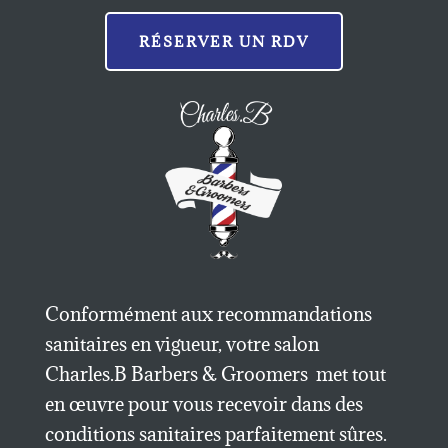
RÉSERVER UN RDV
Conformément aux recommandations
sanitaires en vigueur, votre salon
Charles.B Barbers & Groomers met tout
en œuvre pour vous recevoir dans des
conditions sanitaires parfaitement sûres.