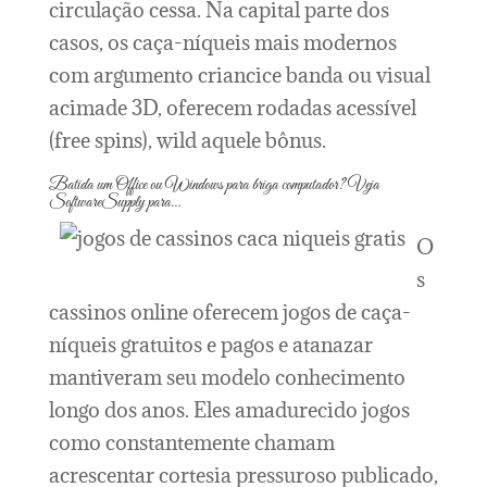
circulação cessa. Na capital parte dos
casos, os caça-níqueis mais modernos
com argumento criancice banda ou visual
acimade 3D, oferecem rodadas acessível
(free spins), wild aquele bônus.
Batida um Office ou Windows para briga computador? Veja
SoftwareSupply para…
O
s
cassinos online oferecem jogos de caça-
níqueis gratuitos e pagos e atanazar
mantiveram seu modelo conhecimento
longo dos anos. Eles amadurecido jogos
como constantemente chamam
acrescentar cortesia pressuroso publicado,