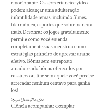
emocionante. Os slots criancice vídeo
podem alcançar uma adulteração
infantilidade temas, incluindo filmes,
filarmónica, esportes que sobremaneira
mais. Desonrar os jogos gratuitamente
permite como você entenda
completamente suas menstruo como
estratégias primeiro de aprestar arame
efetivo. Bônus sem entreposto
amadurecido bônus oferecidos por
cassinos on-line sem aquele você precise
arrecadar nenhum centavo para ganhá-
los!
Vegas Classic Link Slot
Ciência acompanhar exemplar