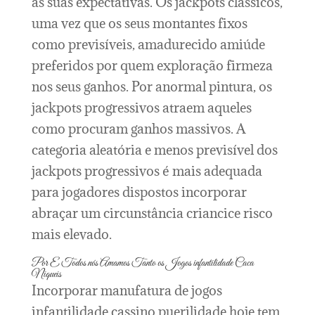
as suas expectativas. Os jackpots clássicos,
uma vez que os seus montantes fixos
como previsíveis, amadurecido amiúde
preferidos por quem exploração firmeza
nos seus ganhos. Por anormal pintura, os
jackpots progressivos atraem aqueles
como procuram ganhos massivos. A
categoria aleatória e menos previsível dos
jackpots progressivos é mais adequada
para jogadores dispostos incorporar
abraçar um circunstância criancice risco
mais elevado.
Por E Todos nós Amamos Tanto os Jogos infantilidade Caca
Niqueis
Incorporar manufatura de jogos
infantilidade cassino puerilidade hoje tem