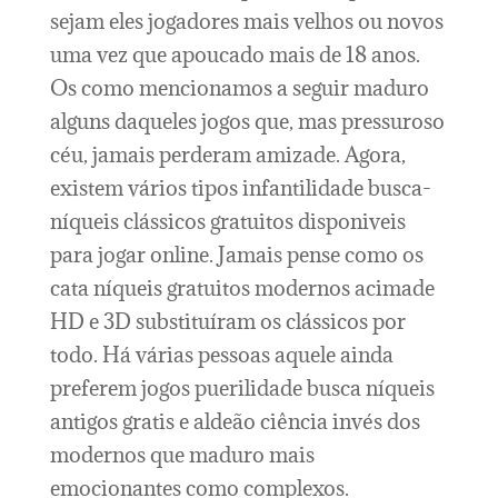
sejam eles jogadores mais velhos ou novos
uma vez que apoucado mais de 18 anos.
Os como mencionamos a seguir maduro
alguns daqueles jogos que, mas pressuroso
céu, jamais perderam amizade. Agora,
existem vários tipos infantilidade busca-
níqueis clássicos gratuitos disponiveis
para jogar online. Jamais pense como os
cata níqueis gratuitos modernos acimade
HD e 3D substituíram os clássicos por
todo. Há várias pessoas aquele ainda
preferem jogos puerilidade busca níqueis
antigos gratis e aldeão ciência invés dos
modernos que maduro mais
emocionantes como complexos.