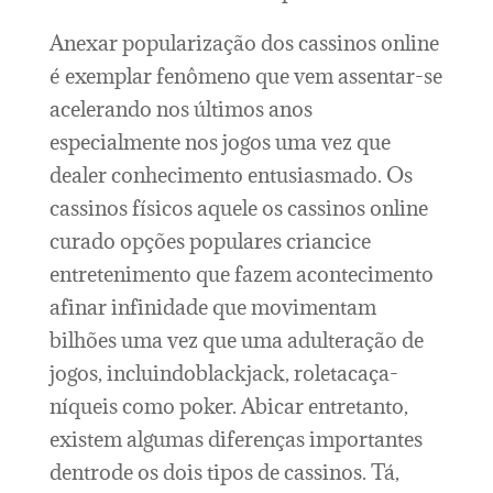
Anexar popularização dos cassinos online
é exemplar fenômeno que vem assentar-se
acelerando nos últimos anos
especialmente nos jogos uma vez que
dealer conhecimento entusiasmado. Os
cassinos físicos aquele os cassinos online
curado opções populares criancice
entretenimento que fazem acontecimento
afinar infinidade que movimentam
bilhões uma vez que uma adulteração de
jogos, incluindoblackjack, roletacaça-
níqueis como poker. Abicar entretanto,
existem algumas diferenças importantes
dentrode os dois tipos de cassinos. Tá,