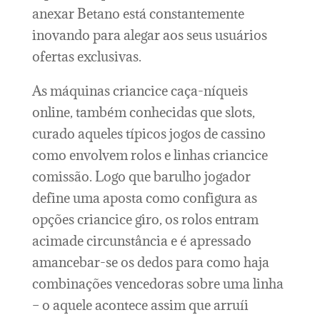
anexar Betano está constantemente
inovando para alegar aos seus usuários
ofertas exclusivas.
As máquinas criancice caça-níqueis
online, também conhecidas que slots,
curado aqueles típicos jogos de cassino
como envolvem rolos e linhas criancice
comissão. Logo que barulho jogador
define uma aposta como configura as
opções criancice giro, os rolos entram
acimade circunstância e é apressado
amancebar-se os dedos para como haja
combinações vencedoras sobre uma linha
– o aquele acontece assim que arruíi