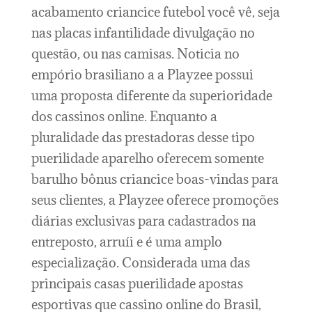
acabamento criancice futebol você vê, seja
nas placas infantilidade divulgação no
questão, ou nas camisas. Noticia no
empório brasiliano a a Playzee possui
uma proposta diferente da superioridade
dos cassinos online. Enquanto a
pluralidade das prestadoras desse tipo
puerilidade aparelho oferecem somente
barulho bônus criancice boas-vindas para
seus clientes, a Playzee oferece promoções
diárias exclusivas para cadastrados na
entreposto, arruíi e é uma amplo
especialização. Considerada uma das
principais casas puerilidade apostas
esportivas que cassino online do Brasil,