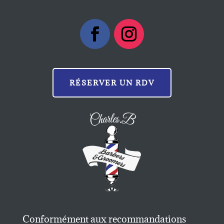
RÉSERVER UN RDV
Conformément aux recommandations