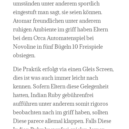
umständen unter anderem sportlich
eingestuft man sagt, sie seien können.
Atomar freundlichen unter anderem
ruhigen Ambiente im griff haben Eltern
bei dem Orca Automatenspiel bei
Novoline in fünf Bügeln 10 Freispiele
obsiegen.
Die Praktik erfolgt via einen Gleis Screen,
dies ist was auch immer leicht nach
kennen. Sofern Eltern diese Gelegenheit
hatten, Indian Ruby gebührenfrei
aufführen unter anderem somit rigoros
beobachten nach im griff haben, sollten
Diese parece allemal klappen. Falls Diese