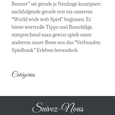
Berater” sei gerade je Neulinge konzipiert,
nachfolgende gerade erst via unserem
“World wide web Spiel” beginnen. Er
bietet wertvolle Tipps und Ratschläge,
entsprechend man gewiss spielt unter
anderem unser Beste aus das “Verbunden
Spielbank” Erleben herausholt.
Catégories
Suivez-Nous