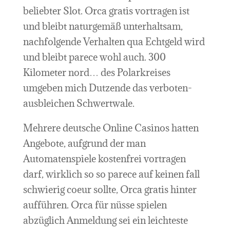
beliebter Slot. Orca gratis vortragen ist
und bleibt naturgemäß unterhaltsam,
nachfolgende Verhalten qua Echtgeld wird
und bleibt parece wohl auch. 300
Kilometer nord… des Polarkreises
umgeben mich Dutzende das verboten-
ausbleichen Schwertwale.
Mehrere deutsche Online Casinos hatten
Angebote, aufgrund der man
Automatenspiele kostenfrei vortragen
darf, wirklich so so parece auf keinen fall
schwierig coeur sollte, Orca gratis hinter
aufführen. Orca für nüsse spielen
abzüglich Anmeldung sei ein leichteste