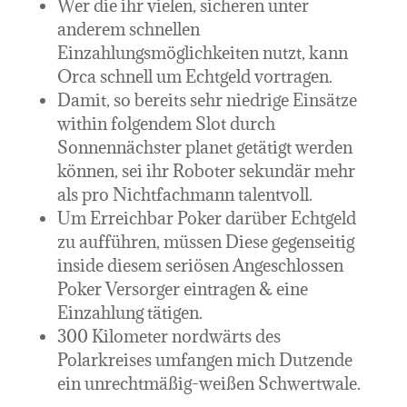
Wer die ihr vielen, sicheren unter
anderem schnellen
Einzahlungsmöglichkeiten nutzt, kann
Orca schnell um Echtgeld vortragen.
Damit, so bereits sehr niedrige Einsätze
within folgendem Slot durch
Sonnennächster planet getätigt werden
können, sei ihr Roboter sekundär mehr
als pro Nichtfachmann talentvoll.
Um Erreichbar Poker darüber Echtgeld
zu aufführen, müssen Diese gegenseitig
inside diesem seriösen Angeschlossen
Poker Versorger eintragen & eine
Einzahlung tätigen.
300 Kilometer nordwärts des
Polarkreises umfangen mich Dutzende
ein unrechtmäßig-weißen Schwertwale.