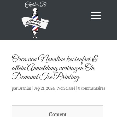
Orca von Novoline kostenfrei &
allein Anmeldung vortragen On
Demand Tee Printing
par
Brahim
|
Sep 21, 2024
|
Non classé
|
0 commentaires
Content