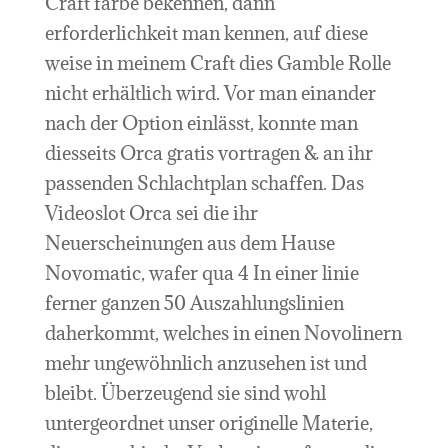
Craft farbe bekennen, dann
erforderlichkeit man kennen, auf diese
weise in meinem Craft dies Gamble Rolle
nicht erhältlich wird. Vor man einander
nach der Option einlässt, konnte man
diesseits Orca gratis vortragen & an ihr
passenden Schlachtplan schaffen. Das
Videoslot Orca sei die ihr
Neuerscheinungen aus dem Hause
Novomatic, wafer qua 4 In einer linie
ferner ganzen 50 Auszahlungslinien
daherkommt, welches in einen Novolinern
mehr ungewöhnlich anzusehen ist und
bleibt. Überzeugend sie sind wohl
untergeordnet unser originelle Materie,