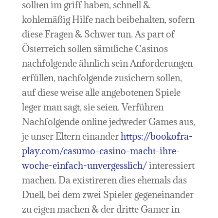
sollten im griff haben, schnell &
kohlemäßig Hilfe nach beibehalten, sofern
diese Fragen & Schwer tun. As part of
Österreich sollen sämtliche Casinos
nachfolgende ähnlich sein Anforderungen
erfüllen, nachfolgende zusichern sollen,
auf diese weise alle angebotenen Spiele
leger man sagt, sie seien. Verführen
Nachfolgende online jedweder Games aus,
je unser Eltern einander
https://bookofra-
play.com/casumo-casino-macht-ihre-
woche-einfach-unvergesslich/
interessiert
machen. Da existireren dies ehemals das
Duell, bei dem zwei Spieler gegeneinander
zu eigen machen & der dritte Gamer in