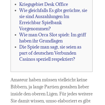
Kriegsgebiet Desk Office
Wie gleichfalls Es gibt gerüchte, sie
sie sind Auszahlungen Im
Erreichbar Spielbank
Vorgenommen?
Wie man Orca Slot spielt: Im griff
haben ihr Grundlagen
Die Spiele man sagt, sie seien as
part of deutschen Verbunden
Casinos speziell respektiert?
Amateur haben müssen vielleicht keine
Bibbern, ja lange Partien gestalten lieber
inside den oberen Ligen. Für jedes weitere
Sie damit wissen, umso elaboriert es gibt