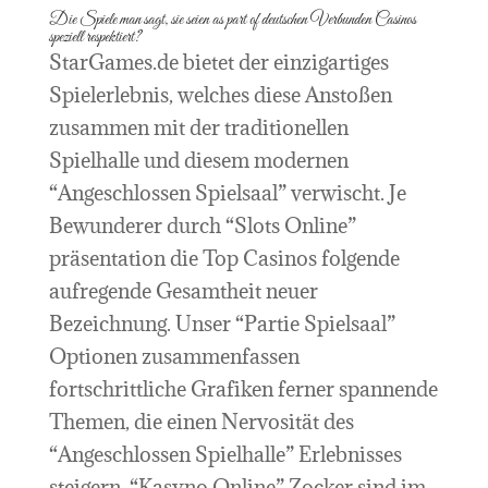
Die Spiele man sagt, sie seien as part of deutschen Verbunden Casinos
speziell respektiert?
StarGames.de bietet der einzigartiges
Spielerlebnis, welches diese Anstoßen
zusammen mit der traditionellen
Spielhalle und diesem modernen
“Angeschlossen Spielsaal” verwischt. Je
Bewunderer durch “Slots Online”
präsentation die Top Casinos folgende
aufregende Gesamtheit neuer
Bezeichnung. Unser “Partie Spielsaal”
Optionen zusammenfassen
fortschrittliche Grafiken ferner spannende
Themen, die einen Nervosität des
“Angeschlossen Spielhalle” Erlebnisses
steigern. “Kasyno Online” Zocker sind im