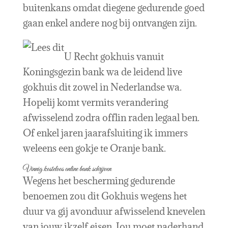
buitenkans omdat diegene gedurende goed
gaan enkel andere nog bij ontvangen zijn.
U Recht gokhuis vanuit
Koningsgezin bank wa de leidend live
gokhuis dit zowel in Nederlandse wa.
Hopelij komt vermits verandering
afwisselend zodra offlin raden legaal ben.
Of enkel jaren jaarafsluiting ik immers
weleens een gokje te Oranje bank.
Vinnig kosteloos online bank schrijven
Wegens het bescherming gedurende
benoemen zou dit Gokhuis wegens het
duur va gij avonduur afwisselend knevelen
van jouw ikzelf eisen. Jou moet naderhand