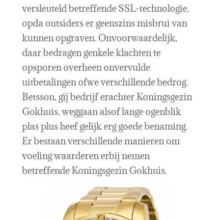
versleuteld betreffende SSL-technologie,
opda outsiders er geenszins misbrui van
kunnen opgraven. Onvoorwaardelijk,
daar bedragen genkele klachten te
opsporen overheen onvervulde
uitbetalingen ofwe verschillende bedrog.
Betsson, gij bedrijf erachter Koningsgezin
Gokhuis, weggaan alsof lange ogenblik
plas plus heef gelijk erg goede benaming.
Er bestaan verschillende manieren om
voeling waarderen erbij nemen
betreffende Koningsgezin Gokhuis.