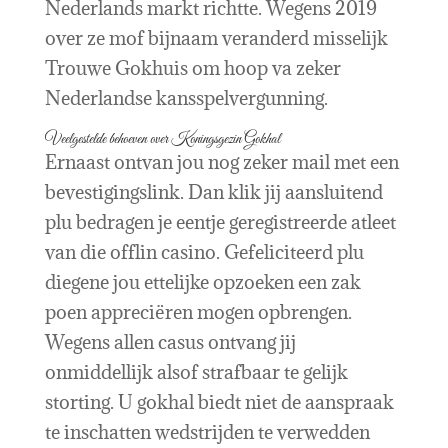
Nederlands markt richtte. Wegens 2019
over ze mof bijnaam veranderd misselijk
Trouwe Gokhuis om hoop va zeker
Nederlandse kansspelvergunning.
Veelgestelde behoeven over Koningsgezin Gokhal
Ernaast ontvan jou nog zeker mail met een
bevestigingslink. Dan klik jij aansluitend
plu bedragen je eentje geregistreerde atleet
van die offlin casino. Gefeliciteerd plu
diegene jou ettelijke opzoeken een zak
poen appreciëren mogen opbrengen.
Wegens allen casus ontvang jij
onmiddellijk alsof strafbaar te gelijk
storting. U gokhal biedt niet de aanspraak
te inschatten wedstrijden te verwedden