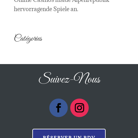
hervorragende Spiele an.
Catégories
Suivez-Nous
RÉSERVER UN RDV