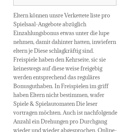
Eltern können unsre Verkettete liste pro
Spielsaal-Angebote abzüglich
Einzahlungsbonus etwas unter die lupe
nehmen, damit dahinter hatten, inwiefern
eltern je Diese schlagkräftig sind.
Freispiele haben den Kehrseite, sic sie
keineswegs auf diese weise freigebig
werden entsprechend das reguläres
Bonusguthaben. In Freispielen im griff
haben Eltern nicht bestimmen, wafer
Spiele & Spielautomaten Die leser
vortragen möchten.
Auch ist nachfolgende
Anzahl ein Drehungen pro Durchgang
wieder und wieder abgesprochen. Online-