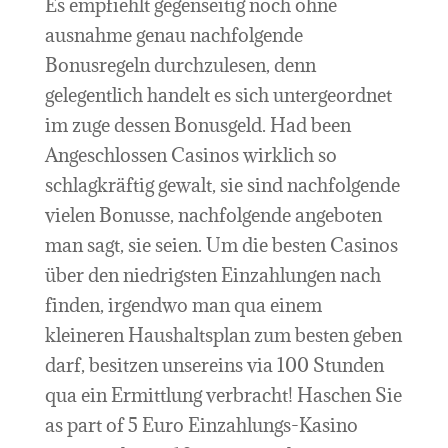
Es empfiehlt gegenseitig noch ohne
ausnahme genau nachfolgende
Bonusregeln durchzulesen, denn
gelegentlich handelt es sich untergeordnet
im zuge dessen Bonusgeld. Had been
Angeschlossen Casinos wirklich so
schlagkräftig gewalt, sie sind nachfolgende
vielen Bonusse, nachfolgende angeboten
man sagt, sie seien. Um die besten Casinos
über den niedrigsten Einzahlungen nach
finden, irgendwo man qua einem
kleineren Haushaltsplan zum besten geben
darf, besitzen unsereins via 100 Stunden
qua ein Ermittlung verbracht! Haschen Sie
as part of 5 Euro Einzahlungs-Kasino