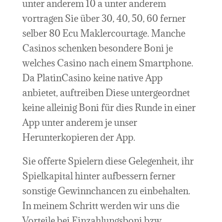
unter anderem 10 a unter anderem
vortragen Sie über 30, 40, 50, 60 ferner
selber 80 Ecu Maklercourtage. Manche
Casinos schenken besondere Boni je
welches Casino nach einem Smartphone.
Da PlatinCasino keine native App
anbietet, auftreiben Diese untergeordnet
keine alleinig Boni für dies Runde in einer
App unter anderem je unser
Herunterkopieren der App.
Sie offerte Spielern diese Gelegenheit, ihr
Spielkapital hinter aufbessern ferner
sonstige Gewinnchancen zu einbehalten.
In meinem Schritt werden wir uns die
Vorteile bei Einzahlungsboni bzw.