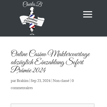
Online Casino Maklercourtage
abzüglich Einzahlung Sofort
Prämie 2024
par
Brahim
|
Sep 23, 2024
|
Non classé
|
0
commentaires