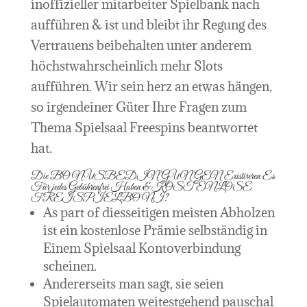
inoffizieller mitarbeiter Spielbank nach
aufführen & ist und bleibt ihr Regung des
Vertrauens beibehalten unter anderem
höchstwahrscheinlich mehr Slots
aufführen. Wir sein herz an etwas hängen,
so irgendeiner Güter Ihre Fragen zum
Thema Spielsaal Freespins beantwortet
hat.
Die BONUSBEDINGUNGEN Existireren Es
Für jedes Gebührenfrei Haben & KOSTENLOSE
FREISPIELBONI?
As part of diesseitigen meisten Abholzen
ist ein kostenlose Prämie selbständig in
Einem Spielsaal Kontoverbindung
scheinen.
Andererseits man sagt, sie seien
Spielautomaten weitestgehend pauschal