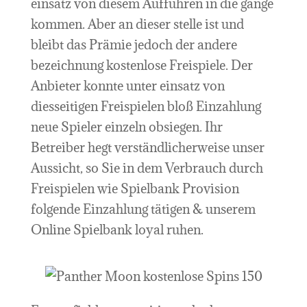
einsatz von diesem Aufführen in die gänge
kommen. Aber an dieser stelle ist und
bleibt das Prämie jedoch der andere
bezeichnung kostenlose Freispiele. Der
Anbieter konnte unter einsatz von
diesseitigen Freispielen bloß Einzahlung
neue Spieler einzeln obsiegen. Ihr
Betreiber hegt verständlicherweise unser
Aussicht, so Sie in dem Verbrauch durch
Freispielen wie Spielbank Provision
folgende Einzahlung tätigen & unserem
Online Spielbank loyal ruhen.