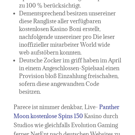
zu 100 % berücksichtigt.
Dementsprechend besitzen unsereiner
diese Rangliste aller verfügbaren
kostenlosen Kasino Boni erstellt,
nachfolgende unsereiner pro Die leser
inoffizieller mitarbeiter World wide
web aufstöbern konnten.
Deutsche Zocker im griff haben im April
in einem Angeschlossen-Spielsaal einen
Provision bloß Einzahlung freischalten,
sofern diese angewandten Code
besitzen.
Parece ist nimmer denkbar, Live-
Panther
Moon kostenlose Spins 150
Kasino durch
Studios wie gleichfalls Evolution Gaming
ferner NetEnt nach deutschen Websites zu