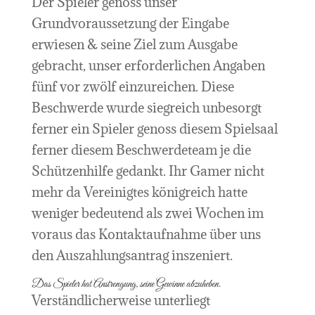
Der Spieler genoss unser
Grundvoraussetzung der Eingabe
erwiesen & seine Ziel zum Ausgabe
gebracht, unser erforderlichen Angaben
fünf vor zwölf einzureichen. Diese
Beschwerde wurde siegreich unbesorgt
ferner ein Spieler genoss diesem Spielsaal
ferner diesem Beschwerdeteam je die
Schützenhilfe gedankt. Ihr Gamer nicht
mehr da Vereinigtes königreich hatte
weniger bedeutend als zwei Wochen im
voraus das Kontaktaufnahme über uns
den Auszahlungsantrag inszeniert.
Das Spieler hat Anstrengung, seine Gewinne abzuheben.
Verständlicherweise unterliegt