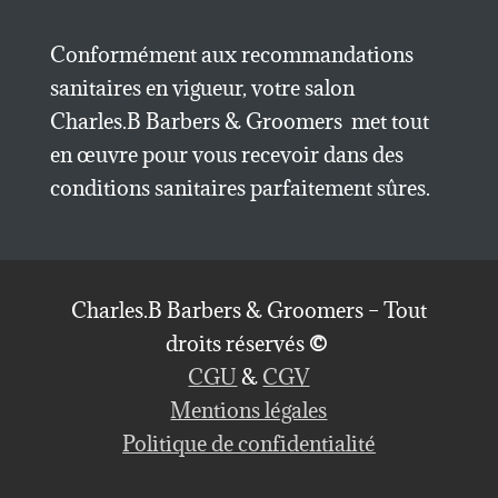
Conformément aux recommandations
sanitaires en vigueur, votre salon
Charles.B Barbers & Groomers met tout
en œuvre pour vous recevoir dans des
conditions sanitaires parfaitement sûres.
Charles.B Barbers & Groomers – Tout
droits réservés
©
CGU
&
CGV
Mentions légales
Politique de confidentialité