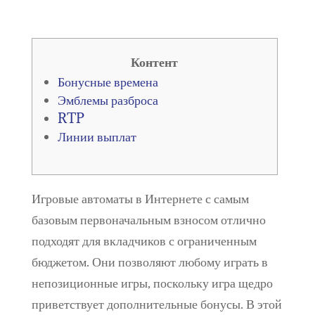
Контент
Бонусные времена
Эмблемы разброса
RTP
Линии выплат
Игровые автоматы в Интернете с самым
базовым первоначальным взносом отлично
подходят для вкладчиков с ограниченным
бюджетом. Они позволяют любому играть в
непозиционные игры, поскольку игра щедро
приветствует дополнительные бонусы.
В этой