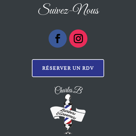
Suivez-Nous
RÉSERVER UN RDV