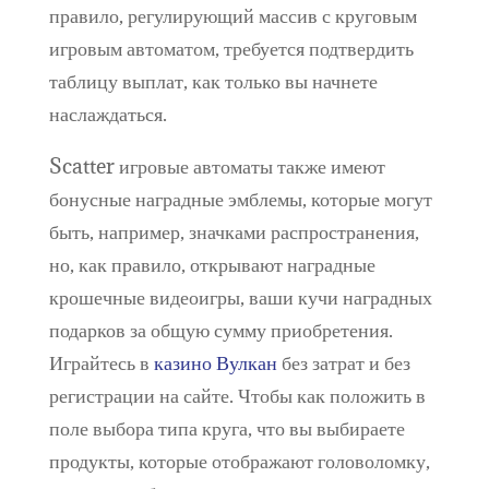
правило, регулирующий массив с круговым
игровым автоматом, требуется подтвердить
таблицу выплат, как только вы начнете
наслаждаться.
Scatter игровые автоматы также имеют
бонусные наградные эмблемы, которые могут
быть, например, значками распространения,
но, как правило, открывают наградные
крошечные видеоигры, ваши кучи наградных
подарков за общую сумму приобретения.
Играйтесь в
казино Вулкан
без затрат и без
регистрации на сайте. Чтобы как положить в
поле выбора типа круга, что вы выбираете
продукты, которые отображают головоломку,