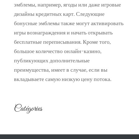
эмблемы, например, ягоды или даже игровые
дизайны кредитных карт. Следующие
бонусные эмблемы также могут активировать
игры вознаграждения и начать открывать
бесплатные переписывания. Кроме того,
большое количество онлайн-казино,
публикующих дополнительные
преимущества, имеет в случае, если вы
вкладываете самую низкую цену потока.
Catégories