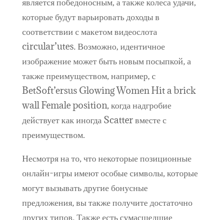
является победоносным, а также колеса удачи,
которые будут варьировать доходы в
соответствии с макетом видеослота
circular’utes. Возможно, идентичное
изображение может быть новым посыпкой, а
также преимуществом, например, с
BetSoft’ersus Glowing Women Hit a brick
wall Female position, когда надгробие
действует как иногда Scatter вместе с
преимуществом.
Несмотря на то, что некоторые позиционные
онлайн-игры имеют особые символы, которые
могут вызывать другие бонусные
предложения, вы также получите достаточно
других типов. Также есть сумасшедшие