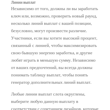
Линии выплат
Независимо от того, должны ли вы заработать
ключ или, возможно, проверить новый раунд,
несколько линий выплат с вашей позиции,
безусловно, могут произвести различие.
Участники, если вы хотите высокий процент,
связанный с линией, чтобы максимизировать
свою бывшую энергию заработка, и другие
любят играть в меньшую сумму. Независимо
от ваших предпочтений, вы всегда должны
понимать таблицу выплат, чтобы понять
генератор дополнительных линий выплат.
Любые линии выплат слота округлены,
выберите любую данную выплату в
соответствии с сочетанием дизайнов, которые