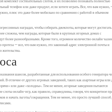
ой комплект состязательных слотов, и их позволено познавать полностью
ьный телефон или даже продукт, если хотите играть. Все, что вам нужно, 
нужно, плюс это даже более мобильно по сравнению с работой в обычном
грессивных наградах, чтобы собирать джекпоты, которые могут достигать
ее сложны, чем награды, которые были в крупных игорных домах с
т более разнообразными. Кроме того, огромное количество онлайн-кази
 протеза — все, что вам нужно, это законный адрес электронной почты и
о жительства.
оса
названия шансов, разработанные для использования особого генератора ч
ий. В отличие от других игровых заведений, таких как азартные игры или
горячи» или даже «холодны». Тем не менее, игорные заведения пытаются
ие слоты онлайн-игр, как правило, справедливы, говоря, что конкретное пр
еков и начать льготы/сокращения. Тем не менее, это просто лучший способ
улисами.