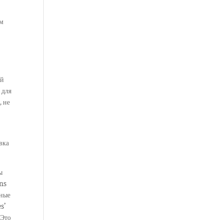
ам
ый
 для
, не
вка
ы
ns
рные
s’
 Это