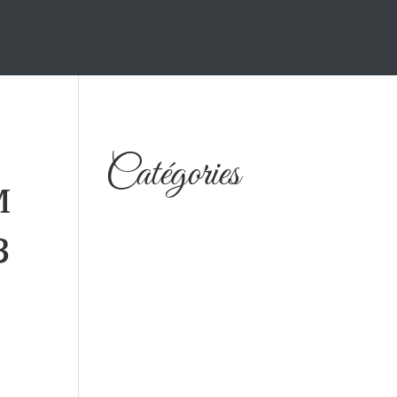
Catégories
м
з