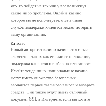
что-то пойдет не так или у вас возникнут
какие-либо проблемы. Онлайн-казино,
которое вы не используете, отзывчивая
служба поддержки клиентов может потерять
вашу организацию.
Качество
Новый авторитет казино начинается с тысяч
элементов, таких как его или ее положение,
поддержка клиентов и выбор начала запроса.
Имейте тенденцию, национальные казино
могут иметь множество безопасных
вариантов первоначального взноса и возврата
средств. Они также будут иметь отличный
документ SSL в Интернете, если вы хотите