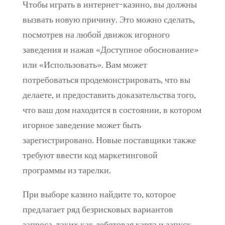
Чтобы играть в интернет-казино, вы должны
вызвать новую причину. Это можно сделать,
посмотрев на любой движок игорного
заведения и нажав «Доступное обоснование»
или «Использовать». Вам может
потребоваться продемонстрировать, что вы
делаете, и предоставить доказательства того,
что ваш дом находится в состоянии, в котором
игорное заведение может быть
зарегистрировано. Новые поставщики также
требуют ввести код маркетинговой
программы из тарелки.
При выборе казино найдите то, которое
предлагает ряд безрисковых вариантов
запроса, таких как дебетовая карта и запуск