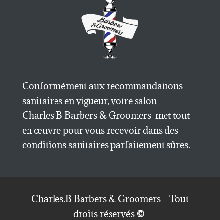
Conformément aux recommandations
sanitaires en vigueur, votre salon
Charles.B Barbers & Groomers met tout
en œuvre pour vous recevoir dans des
conditions sanitaires parfaitement sûres.
Charles.B Barbers & Groomers – Tout
droits réservés
©