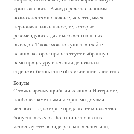
криптовалюты. Вывод средств с вашими
возможностями сложнее, чем эти, имея
первоначальный взнос, те, которые
рекомендуются для высокосигнальных
выводов. Также можно купить онлайн-
казино, которое приветствует выбранную
вами процедуру внесения депозита и
содержит безопасное обслуживание клиентов.
Бонусы
С точки зрения прибыли казино в Интернете,
наиболее заметными игорными домами
являются те, которые предлагают множество
бонусных сделок. Большинство из них
используются в виде реальных денег или,