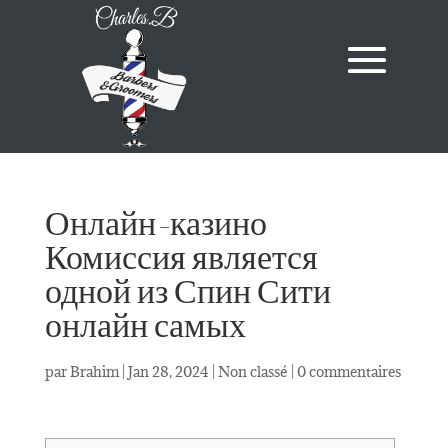
Онлайн-казино
Комиссия является
одной из Спин Сити
онлайн самых
par
Brahim
|
Jan 28, 2024
|
Non classé
|
0 commentaires