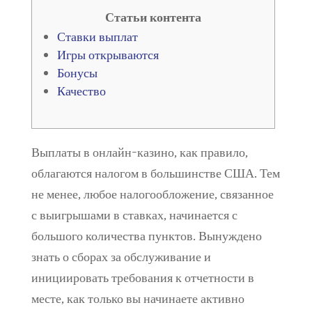
Статьи контента
Ставки выплат
Игры открываются
Бонусы
Качество
Выплаты в онлайн-казино, как правило,
облагаются налогом в большинстве США. Тем
не менее, любое налогообложение, связанное
с выигрышами в ставках, начинается с
большого количества пунктов. Вынуждено
знать о сборах за обслуживание и
инициировать требования к отчетности в
месте, как только вы начинаете активно