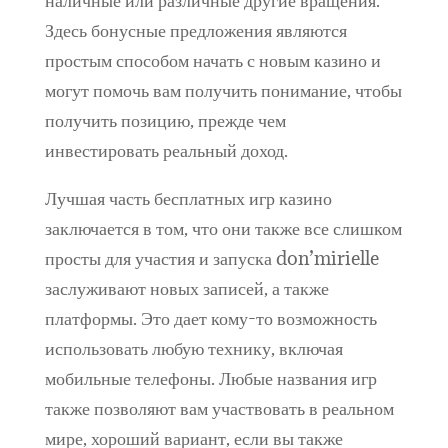
наличные или различные другие вращения.
Здесь бонусные предложения являются
простым способом начать с новым казино и
могут помочь вам получить понимание, чтобы
получить позицию, прежде чем
инвестировать реальный доход.
Лучшая часть бесплатных игр казино
заключается в том, что они также все слишком
просты для участия и запуска don’mirielle
заслуживают новых записей, а также
платформы. Это дает кому-то возможность
использовать любую технику, включая
мобильные телефоны. Любые названия игр
также позволяют вам участвовать в реальном
мире, хороший вариант, если вы также