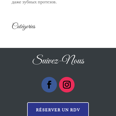
даже зубных протезов.
Catégories
Suivez-Nous
RÉSERVER UN RDV