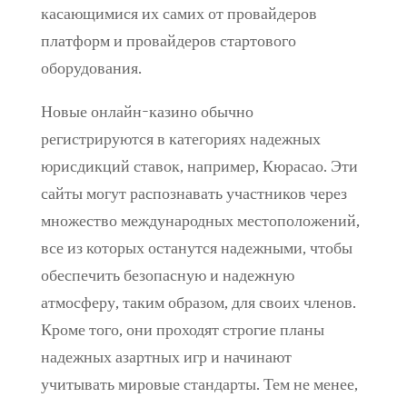
касающимися их самих от провайдеров
платформ и провайдеров стартового
оборудования.
Новые онлайн-казино обычно
регистрируются в категориях надежных
юрисдикций ставок, например, Кюрасао. Эти
сайты могут распознавать участников через
множество международных местоположений,
все из которых останутся надежными, чтобы
обеспечить безопасную и надежную
атмосферу, таким образом, для своих членов.
Кроме того, они проходят строгие планы
надежных азартных игр и начинают
учитывать мировые стандарты. Тем не менее,