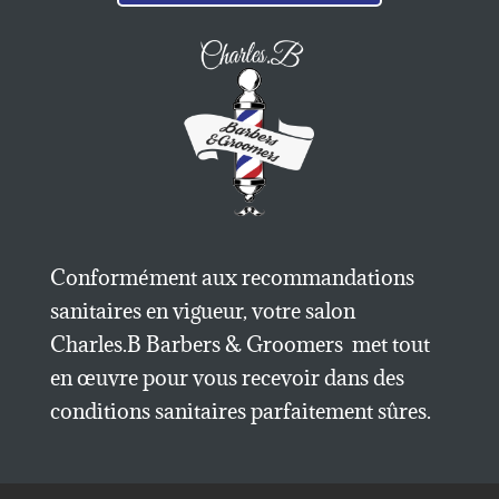
Conformément aux recommandations
sanitaires en vigueur, votre salon
Charles.B Barbers & Groomers met tout
en œuvre pour vous recevoir dans des
conditions sanitaires parfaitement sûres.