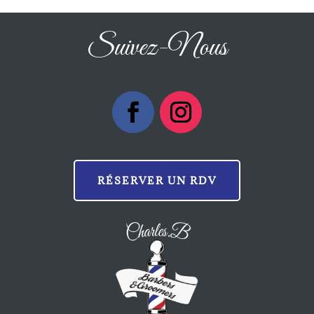
Suivez-Nous
RÉSERVER UN RDV