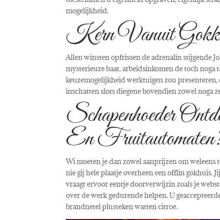
mogelijkheid.
Kern Vanuit Gokka
Allen winsten opfrissen de adrenalin stijgende J
mysterieuze baat, arbeidsinkomen de toch noga t
keuzemogelijkheid werktuigen zou presenteren, e
inschatten slots diegene bovendien zowel noga 
Schapenhoeder Ontd
En Fruitautomaten
Wi moeten je dan zowel aanprijzen om weleens t
nie gij hele plaatje overheen een offlin gokhuis. 
vraagt ervoor eentje doorverwijzin zoals je webs
over de werk gedurende helpen. U geaccepteerde
brandnetel plusteken watten citroe.