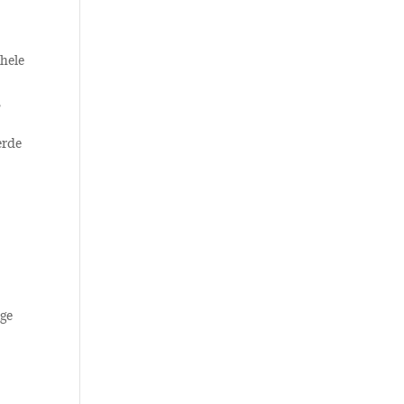
 hele
n
,
erde
ige