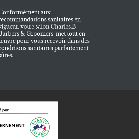
Conformément aux
recommandations sanitaires en
vigueur, votre salon Charles.B
Barbers & Groomers met tout en
œuvre pour vous recevoir dans des
conditions sanitaires parfaitement
sûres.