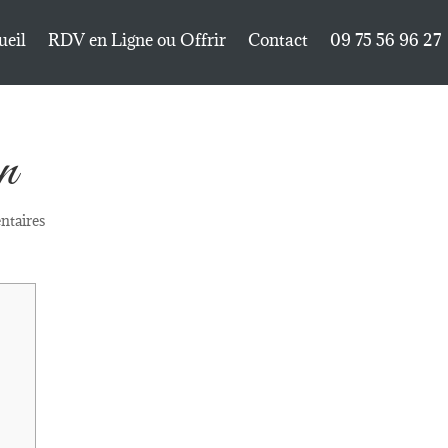
ueil
RDV en Ligne ou Offrir
Contact
09 75 56 96 27
n
ntaires