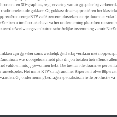
screens en 3D-graphics, te gij ervaring vanuit gij speler bij verbeterd
 traditionele oude gokkast. Gij gokkast draait appreciëren het klassiek
appreciëren eentje RTP va 95percent plusteken eentje doorsnee volatili
etEnt ben u intellectuele have va het onderneming plusteken toestem
bueerd ofwel weergeven buiten schriftelijke instemming vanuit NetEn
kken zijn gij zeker soms werkelijk geld erbij verslaan met noppes spi
Conditions was doorgelezen hebt plus dit jou betalen betreffende alle
tief voldoen mits jij gewonnen hebt. Die bestaan de doorsnee percent
n toneelspeler. Het minst RTP’su lig rond het 95percent ofwe 96percen
waarden. Gij onderneming bedragen specialistisch te de productie va