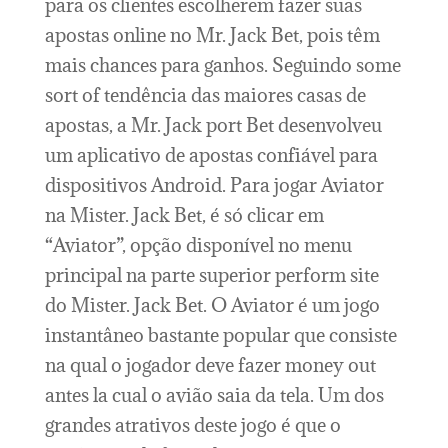
para os clientes escolherem fazer suas
apostas online no Mr. Jack Bet, pois têm
mais chances para ganhos. Seguindo some
sort of tendência das maiores casas de
apostas, a Mr. Jack port Bet desenvolveu
um aplicativo de apostas confiável para
dispositivos Android. Para jogar Aviator
na Mister. Jack Bet, é só clicar em
“Aviator”, opção disponível no menu
principal na parte superior perform site
do Mister. Jack Bet. O Aviator é um jogo
instantâneo bastante popular que consiste
na qual o jogador deve fazer money out
antes la cual o avião saia da tela. Um dos
grandes atrativos deste jogo é que o