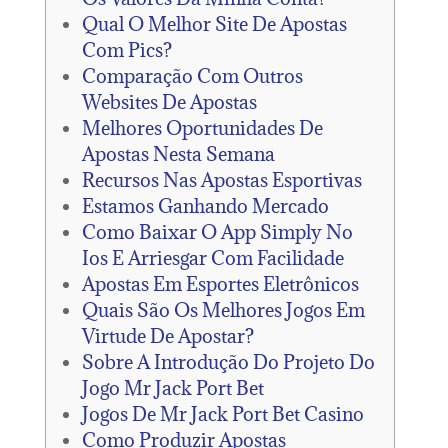
Qual O Melhor Site De Apostas
Com Pics?
Comparação Com Outros
Websites De Apostas
Melhores Oportunidades De
Apostas Nesta Semana
Recursos Nas Apostas Esportivas
Estamos Ganhando Mercado
Como Baixar O App Simply No
Ios E Arriesgar Com Facilidade
Apostas Em Esportes Eletrônicos
Quais São Os Melhores Jogos Em
Virtude De Apostar?
Sobre A Introdução Do Projeto Do
Jogo Mr Jack Port Bet
Jogos De Mr Jack Port Bet Casino
Como Produzir Apostas