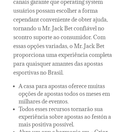
canais garante que operating system
usuários possam escolher a forma
cependant conveniente de obter ajuda,
tornando u Mr. Jack Bet confiável no
scontro suporte ao consumidor. Com
essas opções variadas, o Mr. Jack Bet
proporciona uma experiência completa
para quaisquer amantes das apostas
esportivas no Brasil.
A casa para apostas oferece muitas
opções de apostas todos os meses em
milhares de eventos.
Todos esses recursos tornarão sua
experiência sobre apostas ao festón a
mais positiva possível.