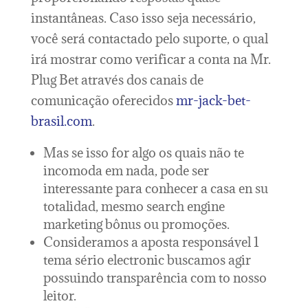
instantâneas. Caso isso seja necessário,
você será contactado pelo suporte, o qual
irá mostrar como verificar a conta na Mr.
Plug Bet através dos canais de
comunicação oferecidos
mr-jack-bet-
brasil.com
.
Mas se isso for algo os quais não te
incomoda em nada, pode ser
interessante para conhecer a casa en su
totalidad, mesmo search engine
marketing bônus ou promoções.
Consideramos a aposta responsável 1
tema sério electronic buscamos agir
possuindo transparência com to nosso
leitor.