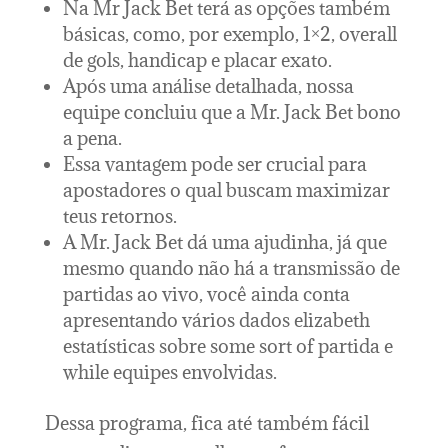
Na Mr Jack Bet terá as opções também
básicas, como, por exemplo, 1×2, overall
de gols, handicap e placar exato.
Após uma análise detalhada, nossa
equipe concluiu que a Mr. Jack Bet bono
a pena.
Essa vantagem pode ser crucial para
apostadores o qual buscam maximizar
teus retornos.
A Mr. Jack Bet dá uma ajudinha, já que
mesmo quando não há a transmissão de
partidas ao vivo, você ainda conta
apresentando vários dados elizabeth
estatísticas sobre some sort of partida e
while equipes envolvidas.
Dessa programa, fica até também fácil