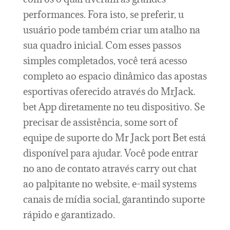
performances. Fora isto, se preferir, u
usuário pode também criar um atalho na
sua quadro inicial. Com esses passos
simples completados, você terá acesso
completo ao espacio dinâmico das apostas
esportivas oferecido através do MrJack.
bet App diretamente no teu dispositivo. Se
precisar de assistência, some sort of
equipe de suporte do Mr Jack port Bet está
disponível para ajudar. Você pode entrar
no ano de contato através carry out chat
ao palpitante no website, e-mail systems
canais de mídia social, garantindo suporte
rápido e garantizado.