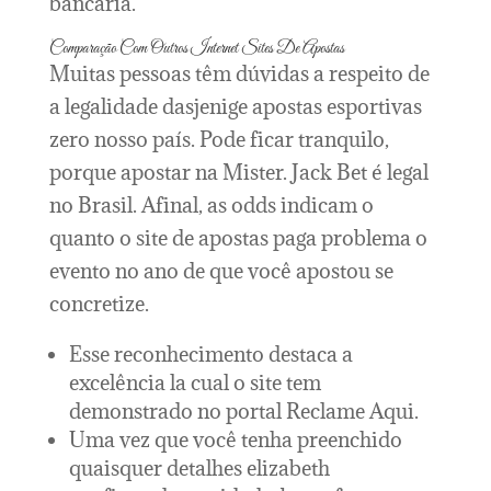
bancária.
Comparação Com Outros Internet Sites De Apostas
Muitas pessoas têm dúvidas a respeito de
a legalidade dasjenige apostas esportivas
zero nosso país. Pode ficar tranquilo,
porque apostar na Mister. Jack Bet é legal
no Brasil. Afinal, as odds indicam o
quanto o site de apostas paga problema o
evento no ano de que você apostou se
concretize.
Esse reconhecimento destaca a
excelência la cual o site tem
demonstrado no portal Reclame Aqui.
Uma vez que você tenha preenchido
quaisquer detalhes elizabeth