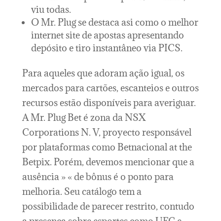
viu todas.
O Mr. Plug se destaca asi como o melhor
internet site de apostas apresentando
depósito e tiro instantâneo via PICS.
Para aqueles que adoram ação igual, os
mercados para cartões, escanteios e outros
recursos estão disponíveis para averiguar.
A Mr. Plug Bet é zona da NSX
Corporations N. V, proyecto responsável
por plataformas como Betnacional at the
Betpix. Porém, devemos mencionar que a
ausência » « de bônus é o ponto para
melhoria. Seu catálogo tem a
possibilidade de parecer restrito, contudo