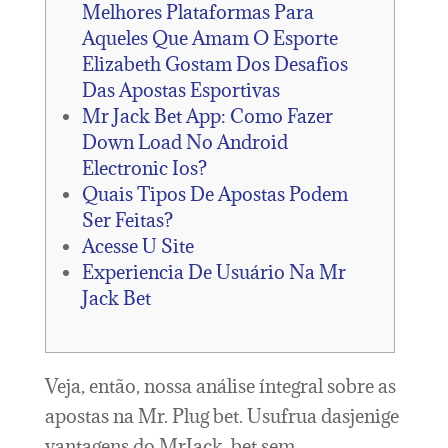
Melhores Plataformas Para
Aqueles Que Amam O Esporte
Elizabeth Gostam Dos Desafios
Das Apostas Esportivas
Mr Jack Bet App: Como Fazer
Down Load No Android
Electronic Ios?
Quais Tipos De Apostas Podem
Ser Feitas?
Acesse U Site
Experiencia De Usuário Na Mr
Jack Bet
Veja, então, nossa análise íntegral sobre as
apostas na Mr. Plug bet. Usufrua dasjenige
vantagens do MrJack. bet sem