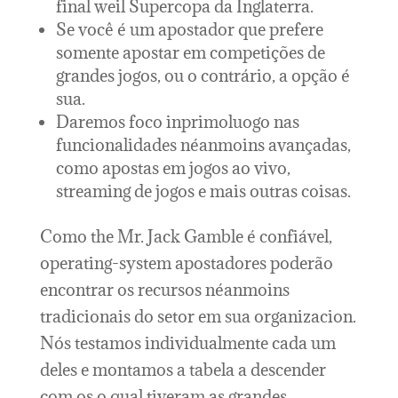
final weil Supercopa da Inglaterra.
Se você é um apostador que prefere
somente apostar em competições de
grandes jogos, ou o contrário, a opção é
sua.
Daremos foco inprimoluogo nas
funcionalidades néanmoins avançadas,
como apostas em jogos ao vivo,
streaming de jogos e mais outras coisas.
Como the Mr. Jack Gamble é confiável,
operating-system apostadores poderão
encontrar os recursos néanmoins
tradicionais do setor em sua organizacion.
Nós testamos individualmente cada um
deles e montamos a tabela a descender
com os o qual tiveram as grandes