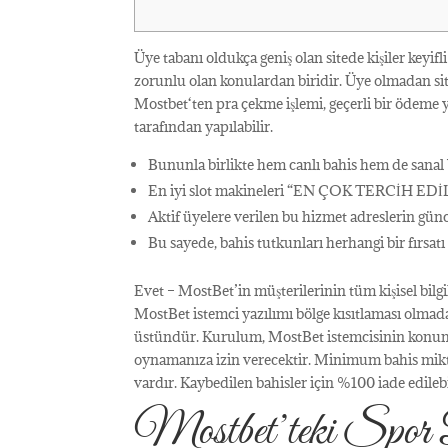
Üye tabanı oldukça geniş olan sitede kişiler keyi
zorunlu olan konulardan biridir. Üye olmadan s
Mostbet‘ten pra çekme işlemi, geçerli bir ödeme
tarafından yapılabilir.
Bununla birlikte hem canlı bahis hem de sanal 
En iyi slot makineleri “EN ÇOK TERCİH ED
Aktif üyelere verilen bu hizmet adreslerin günc
Bu sayede, bahis tutkunları herhangi bir fırsa
Evet – MostBet’in müşterilerinin tüm kişisel bilgile
MostBet istemci yazılımı bölge kısıtlaması olmada
üstündür. Kurulum, MostBet istemcisinin konum
oynamanıza izin verecektir. Minimum bahis mikta
vardır. Kaybedilen bahisler için %100 iade edilebi
Mostbet’teki Spor 