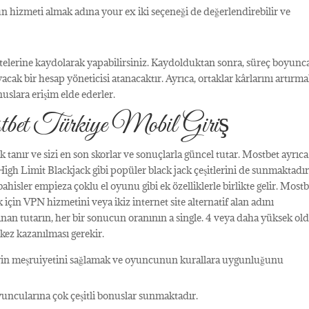
un hizmeti almak adına your ex iki seçeneği de değerlendirebilir ve
itelerine kaydolarak yapabilirsiniz. Kaydolduktan sonra, süreç boyunc
yacak bir hesap yöneticisi atanacaktır. Ayrıca, ortaklar kârlarını artırm
uslara erişim elde ederler.
tbet Türkiye Mobil Giriş
 tanır ve sizi en son skorlar ve sonuçlarla güncel tutar. Mostbet ayrıca
igh Limit Blackjack gibi popüler black jack çeşitlerini de sunmaktadır
ahisler empieza çoklu el oyunu gibi ek özelliklerle birlikte gelir. Most
 için VPN hizmetini veya ikiz internet site alternatif alan adını
ınan tutarın, her bir sonucun oranının a single. 4 veya daha yüksek ol
kez kazanılması gerekir.
lerin meşruiyetini sağlamak ve oyuncunun kurallara uygunluğunu
oyuncularına çok çeşitli bonuslar sunmaktadır.