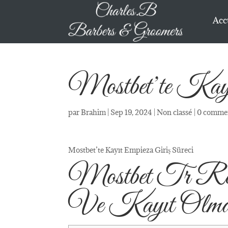
Acc
Mostbet’te Kayı
par
Brahim
|
Sep 19, 2024
|
Non classé
|
0 commen
Mostbet’te Kayıt Empieza Giriş Süreci
Mostbet Tr Resm
Ve Kayıt Olm