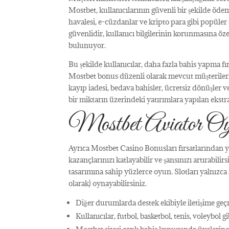
Mostbet, kullanıcılarının güvenli bir şekilde öde
havalesi, e-cüzdanlar ve kripto para gibi popüler
güvenlidir, kullanıcı bilgilerinin korunmasına öze
bulunuyor.
Bu şekilde kullanıcılar, daha fazla bahis yapma fı
Mostbet bonus düzenli olarak mevcut müşterileri
kayıp iadesi, bedava bahisler, ücretsiz dönüşler ve 
bir miktarın üzerindeki yatırımlara yapılan ekstra
Mostbet Aviator O
Ayrıca Mostbet Casino Bonusları fırsatlarından 
kazançlarınızı katlayabilir ve şansınızı artırabilirs
tasarımına sahip yüzlerce oyun. Slotları yalnızc
olarak) oynayabilirsiniz.
Diğer durumlarda destek ekibiyle iletişime geç
Kullanıcılar, futbol, ​​basketbol, ​​tenis, voleybol 