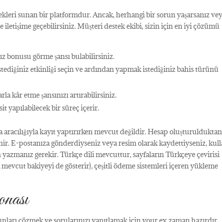
nekleri sunan bir platformdur. Ancak, herhangi bir sorun yaşarsanız ve
 iletişime geçebilirsiniz. Müşteri destek ekibi, sizin için en iyi çözümü
ız bonusu görme şansı bulabilirsiniz.
stediğiniz etkinliği seçin ve ardından yapmak istediğiniz bahis türünü
la kâr etme şansınızı artırabilirsiniz.
 yapılabilecek bir süreç içerir.
aracılığıyla kayıt yaptırırken mevcut değildir. Hesap oluşturuldukta
lenir. E-postanıza gönderdiyseniz veya resim olarak kaydettiyseniz, kull
 yazmanız gerekir. Türkçe dili mevcuttur, sayfaların Türkçeye çevirisi
evcut bakiyeyi de gösterir), çeşitli ödeme sistemleri içeren yükleme
onası
orunları çözmek ve sorularınızı yanıtlamak için your ex zaman hazırdır.