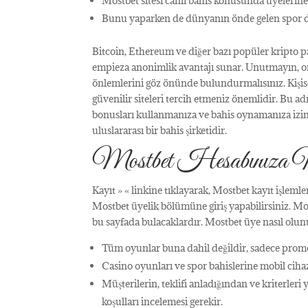
Mostbet sitesi canlı bahis konusunda üyelerine 
Bunu yaparken de dünyanın önde gelen spor dal
Bitcoin, Ethereum ve diğer bazı popüler kripto par
empieza anonimlik avantajı sunar. Unutmayın, o
önlemlerini göz önünde bulundurmalısınız. Kişisel 
güvenilir siteleri tercih etmeniz önemlidir. Bu ad
bonusları kullanmanıza ve bahis oynamanıza izin
uluslararası bir bahis şirketidir.
Mostbet Hesabınıza Na
Kayıt » « linkine tıklayarak, Mostbet kayıt işlem
Mostbet üyelik bölümüne giriş yapabilirsiniz. Mos
bu sayfada bulacaklardır. Mostbet üye nasıl olun
Tüm oyunlar buna dahil değildir, sadece promos
Casino oyunları ve spor bahislerine mobil cihaz
Müşterilerin, teklifi anladığından ve kriterler
koşulları incelemesi gerekir.