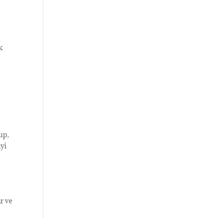
k
up,
iyi
ar ve