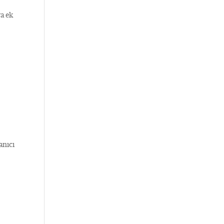
ya ek
n
anıcı