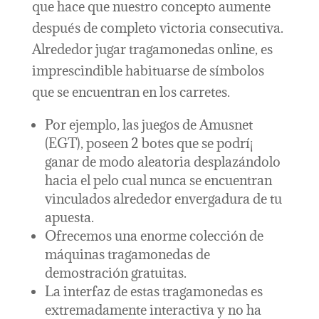
que hace que nuestro concepto aumente
después de completo victoria consecutiva.
Alrededor jugar tragamonedas online, es
imprescindible habituarse de símbolos
que se encuentran en los carretes.
Por ejemplo, las juegos de Amusnet
(EGT), poseen 2 botes que se podrí¡
ganar de modo aleatoria desplazándolo
hacia el pelo cual nunca se encuentran
vinculados alrededor envergadura de tu
apuesta.
Ofrecemos una enorme colección de
máquinas tragamonedas de
demostración gratuitas.
La interfaz de estas tragamonedas es
extremadamente interactiva y no ha