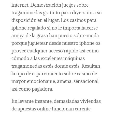
internet. Demostración juegos sobre
tragamonedas gratuito para diversión a su
disposición en el lugar. Los casinos para
iphone regalado si no le importa hacerse
amiga de la grasa han puesto sobre moda
porque juguetear desde nuestro iphone os
provee cualquier acceso rápido así­ como
cómodo a las excelentes máquinas
tragamonedas estés donde estés. Resultan
la tipo de esparcimiento sobre casino de
mayor emocionante, amena, sensacional,
así­ como pagadora.
En levante instante, demasiadas viviendas
de apuestas online funcionan carente