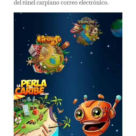
del túnel carpiano correo electrónico.