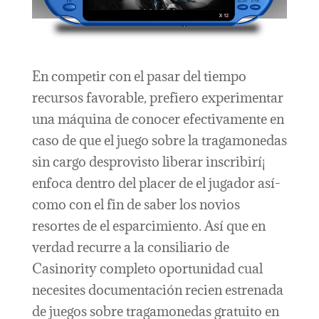
En competir con el pasar del tiempo
recursos favorable, prefiero experimentar
una máquina de conocer efectivamente en
caso de que el juego sobre la tragamonedas
sin cargo desprovisto liberar inscribirí¡
enfoca dentro del placer de el jugador así­
como con el fin de saber los novios
resortes de el esparcimiento. Así que en
verdad recurre a la consiliario de
Casinority completo oportunidad cual
necesites documentación recien estrenada
de juegos sobre tragamonedas gratuito en