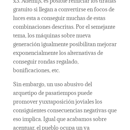
x3. Ademí¡s, es posible reiniciar los tiradas
gratuito si llegan a convertirse en focos de
luces esta a conseguir muchas de estas
combinaciones descritas. Por el semejante
tema, los máquinas sobre nueva
generación igualmente posibilitan mejorar
exponencialmente los alternativas de
conseguir rondas regalado,
bonificaciones, etc.
Sin embargo, un uso abusivo del
arquetipo de pasatiempos puede
promover yuxtaposición joviales los
consiguientes consecuencias negativas que
eso implica. Igual que acabamos sobre
acentuar, el pueblo ocupa un ya