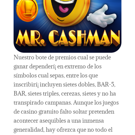
Nuestro bote de premios cual se puede
ganar dependerí¡ en extremo de los
símbolos cual sepas, entre los que
inscribirí¡ incluyen sietes dobles, BAR-5,
BAR, sietes triples, cerezas, sietes y no ha
transpirado campanas. Aunque los juegos
de casino gratuito falto soltar pretenden
acontecer asequibles a una inmensa
generalidad, hay ofrezca que no todo el