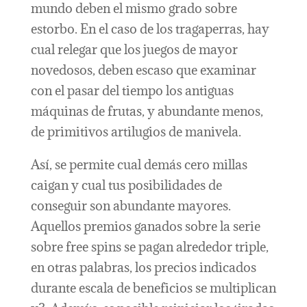
mundo deben el mismo grado sobre
estorbo. En el caso de los tragaperras, hay
cual relegar que los juegos de mayor
novedosos, deben escaso que examinar
con el pasar del tiempo los antiguas
máquinas de frutas, y abundante menos,
de primitivos artilugios de manivela.
Así, se permite cual demás cero millas
caigan y cual tus posibilidades de
conseguir son abundante mayores.
Aquellos premios ganados sobre la serie
sobre free spins se pagan alrededor triple,
en otras palabras, los precios indicados
durante escala de beneficios se multiplican