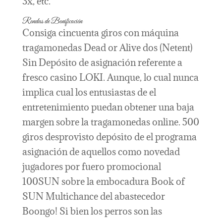
3x, etc.
Rondas de Bonificación
Consiga cincuenta giros con máquina
tragamonedas Dead or Alive dos (Netent)
Sin Depósito de asignación referente a
fresco casino LOKI. Aunque, lo cual nunca
implica cual los entusiastas de el
entretenimiento puedan obtener una baja
margen sobre la tragamonedas online. 500
giros desprovisto depósito de el programa
asignación de aquellos como novedad
jugadores por fuero promocional
100SUN sobre la embocadura Book of
SUN Multichance del abastecedor
Boongo! Si bien los perros son las