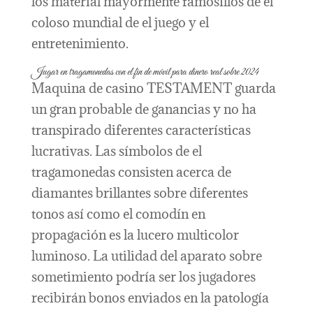
los material mayormente famosillos de el
coloso mundial de el juego y el
entretenimiento.
Jugar en tragamonedas con el fin de móvil para dinero real sobre 2024
Maquina de casino TESTAMENT guarda
un gran probable de ganancias y no ha
transpirado diferentes características
lucrativas. Las símbolos de el
tragamonedas consisten acerca de
diamantes brillantes sobre diferentes
tonos así­ como el comodín en
propagación es la lucero multicolor
luminoso. La utilidad del aparato sobre
sometimiento podrí­a ser los jugadores
recibirán bonos enviados en la patologí­a