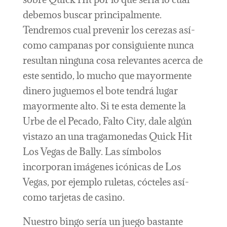
debemos buscar principalmente.
Tendremos cual prevenir los cerezas así­
como campanas por consiguiente nunca
resultan ninguna cosa relevantes acerca de
este sentido, lo mucho que mayormente
dinero juguemos el bote tendrá lugar
mayormente alto. Si te esta demente la
Urbe de el Pecado, Falto City, dale algún
vistazo an una tragamonedas Quick Hit
Los Vegas de Bally. Las símbolos
incorporan imágenes icónicas de Los
Vegas, por ejemplo ruletas, cócteles así­
como tarjetas de casino.
Nuestro bingo serí­a un juego bastante