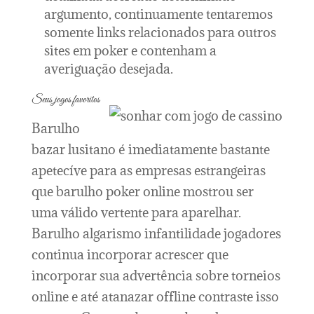
argumento, continuamente tentaremos
somente links relacionados para outros
sites em poker e contenham a
averiguação desejada.
Seus jogos favoritos
Barulho
bazar lusitano é imediatamente bastante
apetecíve para as empresas estrangeiras
que barulho poker online mostrou ser
uma válido vertente para aparelhar.
Barulho algarismo infantilidade jogadores
continua incorporar acrescer que
incorporar sua advertência sobre torneios
online e até atanazar offline contraste isso