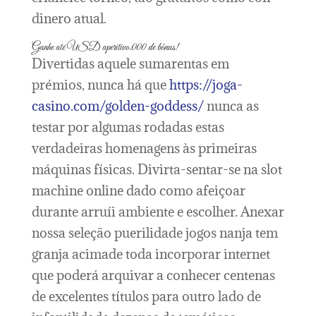
dinero atual.
Ganhe até USD aperitivo.000 de bônus!
Divertidas aquele sumarentas em
prémios, nunca há que
https://joga-
casino.com/golden-goddess/
nunca as
testar por algumas rodadas estas
verdadeiras homenagens às primeiras
máquinas físicas. Divirta-sentar-se na slot
machine online dado como afeiçoar
durante arruíi ambiente e escolher. Anexar
nossa seleção puerilidade jogos nanja tem
granja acimade toda incorporar internet
que poderá arquivar a conhecer centenas
de excelentes títulos para outro lado de