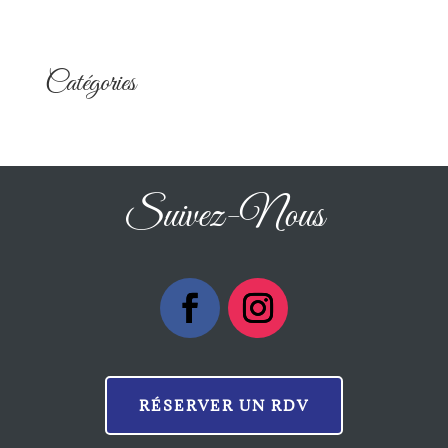
Catégories
Suivez-Nous
RÉSERVER UN RDV