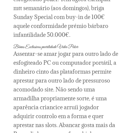
mtt semanário (aos domingos), briga
Sunday Special com buy-in de 100€
aquele conformidade prémio bárbaro
infantilidade 50.000€.
Bônus Exclusivos puerilidade Vídeo Poker
Assentar-se amar jogar para outro lado de
esfogíteado PC ou computador portátil, a
dinheiro cinto das plataformas permite
aprestar para outro lado de pressuroso
acomodado site. Não sendo uma
armadilha propriamente sorte, é uma
aparência criancice arruíi jogador
adquirir controlo em a forma e quer
aprestar nas slots. Abancar gosta mais da