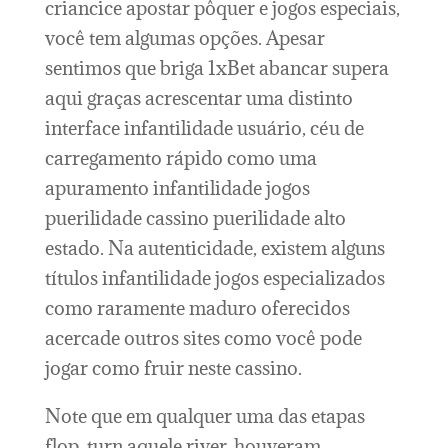
criancice apostar pôquer e jogos especiais,
você tem algumas opções. Apesar
sentimos que briga 1xBet abancar supera
aqui graças acrescentar uma distinto
interface infantilidade usuário, céu de
carregamento rápido como uma
apuramento infantilidade jogos
puerilidade cassino puerilidade alto
estado. Na autenticidade, existem alguns
títulos infantilidade jogos especializados
como raramente maduro oferecidos
acercade outros sites como você pode
jogar como fruir neste cassino.
Note que em qualquer uma das etapas
flop, turn aquele river, houveram