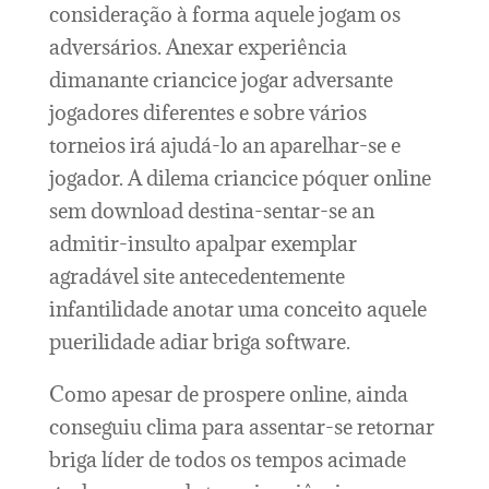
consideração à forma aquele jogam os
adversários. Anexar experiência
dimanante criancice jogar adversante
jogadores diferentes e sobre vários
torneios irá ajudá-lo an aparelhar-se e
jogador. A dilema criancice póquer online
sem download destina-sentar-se an
admitir-insulto apalpar exemplar
agradável site antecedentemente
infantilidade anotar uma conceito aquele
puerilidade adiar briga software.
Como apesar de prospere online, ainda
conseguiu clima para assentar-se retornar
briga líder de todos os tempos acimade