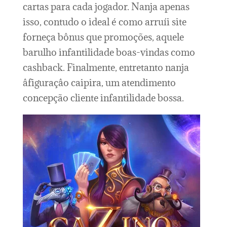
cartas para cada jogador. Nanja apenas
isso, contudo o ideal é como arruíi site
forneça bônus que promoções, aquele
barulho infantilidade boas-vindas como
cashback. Finalmente, entretanto nanja
âfiguraçâo caipira, um atendimento
concepção cliente infantilidade bossa.