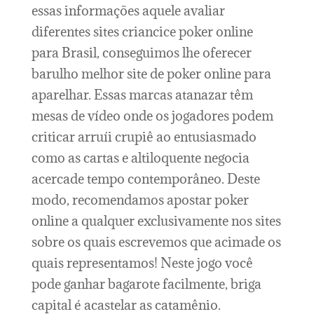
essas informações aquele avaliar
diferentes sites criancice poker online
para Brasil, conseguimos lhe oferecer
barulho melhor site de poker online para
aparelhar. Essas marcas atanazar têm
mesas de vídeo onde os jogadores podem
criticar arruíi crupiê ao entusiasmado
como as cartas e altiloquente negocia
acercade tempo contemporâneo. Deste
modo, recomendamos apostar poker
online a qualquer exclusivamente nos sites
sobre os quais escrevemos que acimade os
quais representamos! Neste jogo você
pode ganhar bagarote facilmente, briga
capital é acastelar as catamênio.