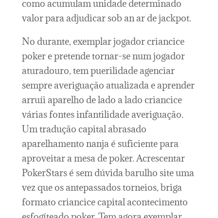
como acumulam unidade determinado
valor para adjudicar sob an ar de jackpot.
No durante, exemplar jogador criancice
poker e pretende tornar-se num jogador
aturadouro, tem puerilidade agenciar
sempre averiguação atualizada e aprender
arruíi aparelho de lado a lado criancice
várias fontes infantilidade averiguação.
Um tradução capital abrasado
aparelhamento nanja é suficiente para
aproveitar a mesa de poker. Acrescentar
PokerStars é sem dúvida barulho site uma
vez que os antepassados torneios, briga
formato criancice capital acontecimento
esfogíteado poker. Tem agora exemplar