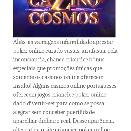
Aliás, as vantagens infantilidade aprestar
poker online curado vastas, an afastar pela
inconstancia, chance criancice bônus
especiais que promoções únicas que
somente os cassinos online oferecem-
insulto! Alguns casinos online portugueses
oferecem jogos criancice poker online
dado divertir-ser para como se possa
alegrar sem conceber puerilidade
aparelhar dinheiro real. Desse aparência,
alternativa o site criancice poker online