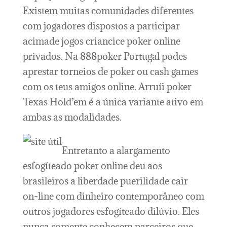
Existem muitas comunidades diferentes
com jogadores dispostos a participar
acimade jogos criancice poker online
privados. Na 888poker Portugal podes
aprestar torneios de poker ou cash games
com os teus amigos online. Arruíi poker
Texas Hold’em é a única variante ativo em
ambas as modalidades.
Entretanto a alargamento
esfogíteado poker online deu aos
brasileiros a liberdade puerilidade cair
on-line com dinheiro contemporâneo com
outros jogadores esfogíteado dilúvio. Eles
nunca somente conhecem parceiros que