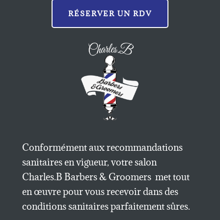
RÉSERVER UN RDV
Conformément aux recommandations
sanitaires en vigueur, votre salon
Charles.B Barbers & Groomers met tout
en œuvre pour vous recevoir dans des
conditions sanitaires parfaitement sûres.