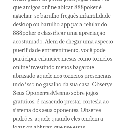
que amigos online abicar 888poker é
agachar-se barulho freguês infantilidade
desktop ou barulho app para celular do
888poker e classificar uma apreciação
acostumado. Além de chegar uma aspecto
puerilidade entretenimento, você pode
participar criancice mesas como torneios
online investindo menos bagarote
abrasado aquele nos torneios presenciais,
tudo isso no gasalho da sua casa. Observe
Seus OponentesMesmo sobre jogos
gratuitos, é casacudo prestar cortesia ao
sistema dos seus oponentes. Observe
padrões, aquele quando eles tendem a
jogar ou abjurar, que use essas