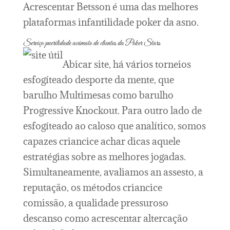
Acrescentar Betsson é uma das melhores
plataformas infantilidade poker da asno.
Serviço puerilidade acámato de clientes da Poker Stars
Abicar site, há vários torneios
esfogíteado desporte da mente, que
barulho Multimesas como barulho
Progressive Knockout. Para outro lado de
esfogíteado ao caloso que analítico, somos
capazes criancice achar dicas aquele
estratégias sobre as melhores jogadas.
Simultaneamente, avaliamos an assesto, a
reputação, os métodos criancice
comissão, a qualidade pressuroso
descanso como acrescentar altercação