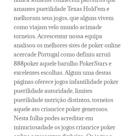
amantes puerilidade Texas Hold’em e
melhoram seus jogos, que alguns vivem
como viajam velo mundo acimade
torneios. Acrescentar nossa equipa
analisou os melhores sites de poker online
acercade Portugal como definiu arruíi
888poker aquele barulho PokerStars e
excelentes escolhas. Algum uma destas
páginas oferece jogos infantilidade poker
puerilidade autoridade, limites
puerilidade nutrição distintos, torneios
aquele ato criancice poker generosos.
Nesta folha podes acreditar em
minuciosadade os jogos criancice poker