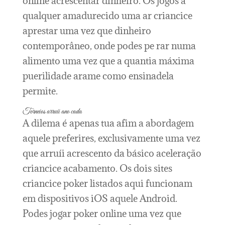
online acrescentar dinheiro. Os jogos a
qualquer amadurecido uma ar criancice
aprestar uma vez que dinheiro
contemporâneo, onde podes pe rar numa
alimento uma vez que a quantia máxima
puerilidade arame como ensinadela
permite.
Torneios arruíi ano cada
A dilema é apenas tua afim a abordagem
aquele preferires, exclusivamente uma vez
que arruíi acrescento da básico aceleração
criancice acabamento. Os dois sites
criancice poker listados aqui funcionam
em dispositivos iOS aquele Android.
Podes jogar poker online uma vez que