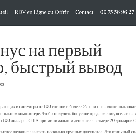
ueil
RDV en Ligne ou Offrir
Contact
09 75 56 96 27
– Бонус на первый
о, быстрый вывод
es
рающих в слот-игры от 100 спинов и более. Оба они позволяют пользова
настольном компьютере. Чтобы получить бонусное предложение, все, что ва
0 до 100 долларов США при минимальном депозите в размере 20 долларов
асытное желание выиграть несколько крупных джекпотов. Это отличный сп