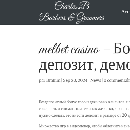
Acc
melbet casino 
депозит, дем
par
Brahim
|
Sep 20, 2024
|
News
|
0 commentair
Бездепозитный бонус хорош для новых клиентов, иг
совершать и снимать платежи так же легко, как на 
нужно сделать, это внести депозит в размере от 2
Множество игр в видеопокер, чтобы облегчить нен