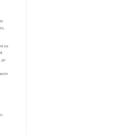
ие
но,
ом на
et
 до
ожете
о.