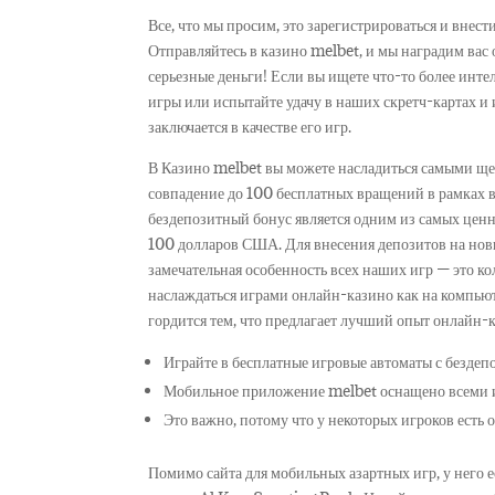
Все, что мы просим, это зарегистрироваться и внес
Отправляйтесь в казино melbet, и мы наградим вас
серьезные деньги! Если вы ищете что-то более инте
игры или испытайте удачу в наших скретч-картах и 
заключается в качестве его игр.
В Казино melbet вы можете насладиться самыми щ
совпадение до 100 бесплатных вращений в рамках в
бездепозитный бонус является одним из самых ценн
100 долларов США. Для внесения депозитов на нов
замечательная особенность всех наших игр — это ко
наслаждаться играми онлайн-казино как на компьют
гордится тем, что предлагает лучший опыт онлайн-
Играйте в бесплатные игровые автоматы с безде
Мобильное приложение melbet оснащено всеми и
Это важно, потому что у некоторых игроков есть 
Помимо сайта для мобильных азартных игр, у него ес