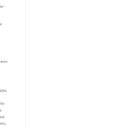
йн-
ые
нужно
ады,
ибо
ы
ных
ино,