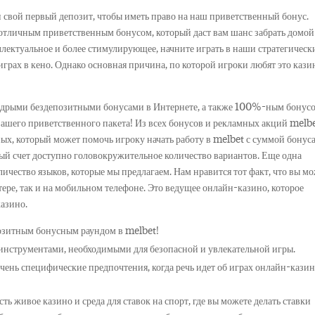
ти свой первый депозит, чтобы иметь право на наш приветственный бонус.
 отличным приветственным бонусом, который даст вам шанс забрать домой
ллектуальное и более стимулирующее, начните играть в наши стратегическ
играх в кено. Однако основная причина, по которой игроки любят это кази
едрыми бездепозитными бонусами в Интернете, а также 100%-ным бонус
ашего приветственного пакета! Из всех бонусов и рекламных акций melb
ых, который может помочь игроку начать работу в melbet с суммой бонуса
ый счет доступно головокружительное количество вариантов. Еще одна
личество языков, которые мы предлагаем. Нам нравится тот факт, что вы м
ере, так и на мобильном телефоне. Это ведущее онлайн-казино, которое
казино.
позитным бонусным раундом в melbet!
нструментами, необходимыми для безопасной и увлекательной игры.
очень специфические предпочтения, когда речь идет об играх онлайн-казин
ть живое казино и среда для ставок на спорт, где вы можете делать ставки