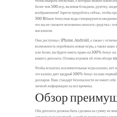
чтобы выбрать несколько, о которых можно написат
более чем 500 игр, включая блэкджек, рулетку, виде
воображением! Зарегистрируйтесь сейчас, чтобы п
300 $Наши бонусные коды генерируются ежедневно 
что вы не сможете мгновенно вносить средства с п
магазином.
Они доступны с iPhone, Android, а также с отличн
возможность опробовать новые игры, а также шанс 
или более, вы будете иметь право на 100% бонус на 
вашего депозита. Отзывы игроков об этом обзоре 
Чтобы испытать исключительные игры казино, нет н
это казино дает щедрый 100% бонус на ваш первый
долларов. Наш стандарт безопасности не имеет себ
личной информации на все времена.
Обзор преимущес
Оба депозита должны быть сделаны на сумму не мен
для всех пользователей, с особым вниманием к улу