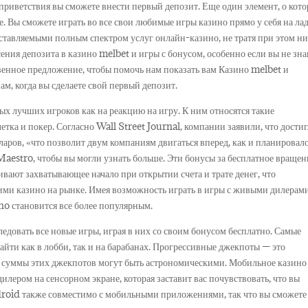
е приветствия вы сможете внести первый депозит. Еще один элемент, о кот
е. Вы сможете играть во все свои любимые игры казино прямо у себя на ла
ставляемыми полным спектром услуг онлайн-казино, не тратя при этом н
ения депозита в казино melbet и игры с бонусом, особенно если вы не зн
венное предложение, чтобы помочь нам показать вам Казино melbet и
ам, когда вы сделаете свой первый депозит.
рых лучших игроков как на реакцию на игру. К ним относятся такие
улетка и покер. Согласно Wall Street Journal, компании заявили, что дости
аров, «что позволит двум компаниям двигаться вперед, как и планировало
estro, чтобы вы могли узнать больше. Эти бонусы за бесплатное вращен
вают захватывающее начало при открытии счета и трате денег, что
ими казино на рынке. Имея возможность играть в игры с живыми дилерами
no становится все более популярным.
следовать все новые игры, играя в них со своим бонусом бесплатно. Самые
йти как в лобби, так и на барабанах. Прогрессивные джекпоты — это
 и суммы этих джекпотов могут быть астрономическими. Мобильное казино
лером на сенсорном экране, которая заставит вас почувствовать, что вы
droid также совместимо с мобильными приложениями, так что вы сможете