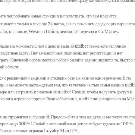
ьная версия, которая позволяет пользователям сразу же наслаждаться любим
те попробовать новые функции и посмотреть, что вам нравится.
батывается только в течение 24 часов, за исключением следующих варианто
иткойн, наличные, Western Union, денежный перевод и GoMoney.
больше возможностей, чем с депозитами. В melbet также есть отличные
редитные карты. Нет ежемесячных подписок, нет регистрации и нет
грать. Ключевой особенностью любого онлайн-казино является то, быстро 
ой области.
ся с рекламными акциями в стольких разных казино одновременно. Есть
е, и вы можете наслаждаться тем, что являетесь частью семьи казино melb
узере или загрузить приложение melbet Casino, чтобы получить доступ к
лярного игрового портала Великобритании, melbet лицензировано на Мал
х инструментов и функций. Продолжайте в том же духе, и вы получите пр
 уровня до 300%! Любой внесенный вами депозит будет удвоен до 100 %,
х бриллиантовых игроков Loyalty Match™.