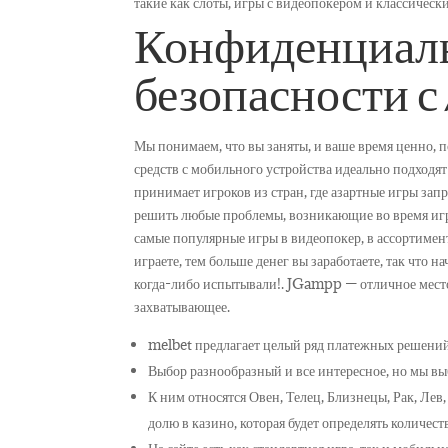
такие как слоты, игры с видеопокером и классическ
Конфиденциаль
безопасности с m
Мы понимаем, что вы заняты, и ваше время ценно, 
средств с мобильного устройства идеально подходят 
принимает игроков из стран, где азартные игры за
решить любые проблемы, возникающие во время игр
самые популярные игры в видеопокер, в ассортимен
играете, тем больше денег вы заработаете, так что 
когда-либо испытывали!. JGampp — отличное место 
захватывающее.
melbet предлагает целый ряд платежных решений
Выбор разнообразный и все интересное, но мы в
К ним относятся Овен, Телец, Близнецы, Рак, Лев
долю в казино, которая будет определять количест