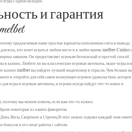
ие игры с одной колодой.
ность и гарантия
elbet
поэтому предлагаемые нами простые варианты пополнения счета и вывода
для всех, кто хочет играть в любом месте и в любое время. melbet Casino 
прещены законом. Он предоставляет игрокам безопасный и простой способ
ы в казино. Любите ли вы классические игровые автоматы, экшн-игры ил
те казино melbet вы найдете лучший видеопокер в отрасли. Чем больше в
начните и откройте для себя самое волнующее игровое удовольствие, которое
для игры в игровые автоматы, и игроки всегда найдут что-то новое и
, поэтому мы можем помочь, если вам что-то нужно.
ыбрали некоторые из наших фаворитов.
, Дева, Весы, Скорпион и Стрелец.В этих знаках зодиака каждый знак имее
во бонусов и его опыт работы с сайтом.