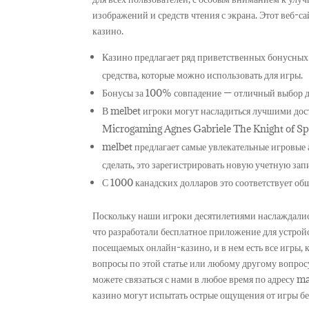
изображений и средств чтения с экрана. Этот веб-с
казино.
Казино предлагает ряд приветственных бонусных 
средства, которые можно использовать для игры.
Бонусы за 100% совпадение — отличный выбор д
В melbet игроки могут насладиться лучшими до
Microgaming Agnes Gabriele The Knight of Spa
melbet предлагает самые увлекательные игровые а
сделать, это зарегистрировать новую учетную зап
С 1000 канадских долларов это соответствует об
Поскольку наши игроки десятилетиями наслаждалис
что разработали бесплатное приложение для устро
посещаемых онлайн-казино, и в нем есть все игры, 
вопросы по этой статье или любому другому вопрос
можете связаться с нами в любое время по адресу 
казино могут испытать острые ощущения от игры бе