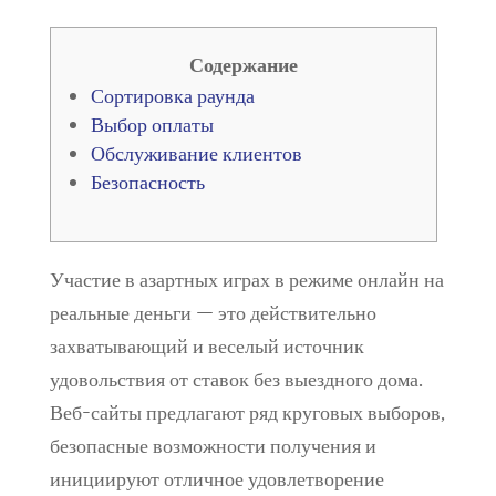
Содержание
Сортировка раунда
Выбор оплаты
Обслуживание клиентов
Безопасность
Участие в азартных играх в режиме онлайн на
реальные деньги — это действительно
захватывающий и веселый источник
удовольствия от ставок без выездного дома.
Веб-сайты предлагают ряд круговых выборов,
безопасные возможности получения и
инициируют отличное удовлетворение