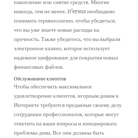
накопление или снятие средств. Многие
никогда, тем не менее, it’ersus необходимо
понимать терминологию, чтобы убедиться,
что вы уже знаете новые расходы на
прочность. Также убедитесь, что вы выбрали
электронное казино, которое использует
надежное шифрование для покрытия новых
финансовых файлов.
Обслуживание клиентов
Чтобы обеспечить максимальное
удовлетворение клиентов, игорным домам в
Интернете требуются преданные своему делу
сотрудники профессионалов, которые могут
ответить на ваши вопросы и инициировать
проблемы дома. Все они должны быть