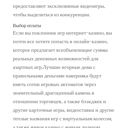
предоставляют эксклюзивные видеоигры,
чтобы выделиться из конкуренции.
Выбор оплаты
Если вы поклонник игр интернет-казино, вы
почти все хотите попасть в онлайн-казино,
которое предлагает всеобъемлющие суммы
реальных денежных возможностей для
азартных игр.Лучшие игорные дома с
правильными деньгами наверняка будут
иметь сотни игровых автоматов через
значительный драгоценный камень в
отношении торговцев, а также блэкджек и
другие карточные игры, видеоставки и другие
теплые названия игр с виртуальным колесом,
а также живое казино с живым дилером.