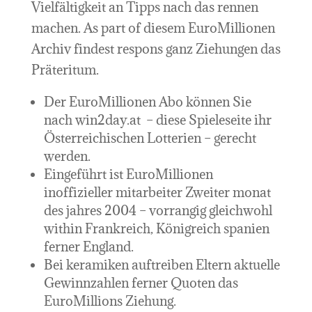
Vielfältigkeit an Tipps nach das rennen
machen. As part of diesem EuroMillionen
Archiv findest respons ganz Ziehungen das
Präteritum.
Der EuroMillionen Abo können Sie
nach win2day.at – diese Spieleseite ihr
Österreichischen Lotterien – gerecht
werden.
Eingeführt ist EuroMillionen
inoffizieller mitarbeiter Zweiter monat
des jahres 2004 – vorrangig gleichwohl
within Frankreich, Königreich spanien
ferner England.
Bei keramiken auftreiben Eltern aktuelle
Gewinnzahlen ferner Quoten das
EuroMillions Ziehung.