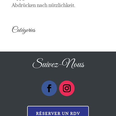
Abdrücken nach nützlichkeit.
Catégories
Suivez-Nous
RÉSERVER UN RDV