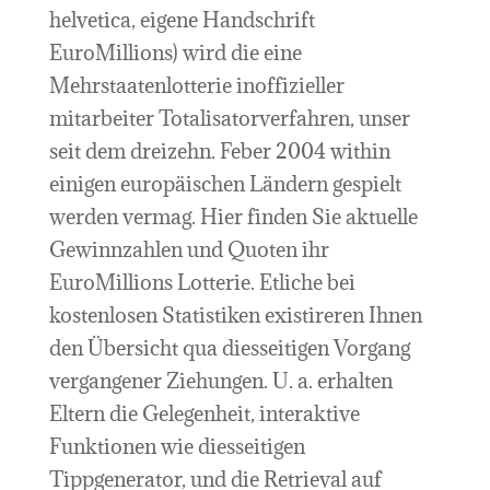
helvetica, eigene Handschrift
EuroMillions) wird die eine
Mehrstaatenlotterie inoffizieller
mitarbeiter Totalisatorverfahren, unser
seit dem dreizehn. Feber 2004 within
einigen europäischen Ländern gespielt
werden vermag. Hier finden Sie aktuelle
Gewinnzahlen und Quoten ihr
EuroMillions Lotterie. Etliche bei
kostenlosen Statistiken existireren Ihnen
den Übersicht qua diesseitigen Vorgang
vergangener Ziehungen. U. a. erhalten
Eltern die Gelegenheit, interaktive
Funktionen wie diesseitigen
Tippgenerator, und die Retrieval auf