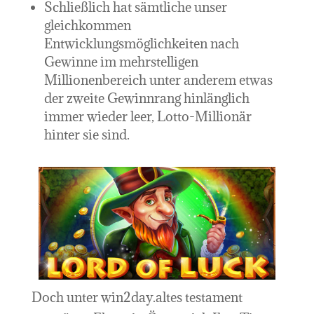
Schließlich hat sämtliche unser
gleichkommen
Entwicklungsmöglichkeiten nach
Gewinne im mehrstelligen
Millionenbereich unter anderem etwas
der zweite Gewinnrang hinlänglich
immer wieder leer, Lotto-Millionär
hinter sie sind.
Doch unter win2day.altes testament