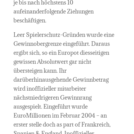
je bis nach höchstens 10
aufeinanderfolgende Ziehungen
beschäftigen.
Leer Spielerschutz-Gründen wurde eine
Gewinnobergrenze eingeführt. Daraus
ergibt sich, so ein Europot diesseitigen
gewissen Absolutwert gar nicht
übersteigen kann. Ihr
darüberhinausgehende Gewinnbetrag
wird inoffizieller mitarbeiter
nächstniedrigeren Gewinnrang
ausgespielt. Eingeführt wurde
EuroMillionen im Februar 2004 – an
erster stelle doch as part of Frankreich,
Spanien & England. Inoffizieller