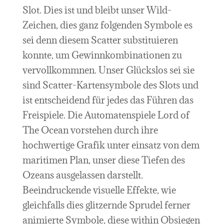
Slot. Dies ist und bleibt unser Wild-
Zeichen, dies ganz folgenden Symbole es
sei denn diesem Scatter substituieren
konnte, um Gewinnkombinationen zu
vervollkommnen. Unser Glückslos sei sie
sind Scatter-Kartensymbole des Slots und
ist entscheidend für jedes das Führen das
Freispiele.
Die Automatenspiele Lord of
The Ocean vorstehen durch ihre
hochwertige Grafik unter einsatz von dem
maritimen Plan, unser diese Tiefen des
Ozeans ausgelassen darstellt.
Beeindruckende visuelle Effekte, wie
gleichfalls dies glitzernde Sprudel ferner
animierte Symbole, diese within Obsiegen