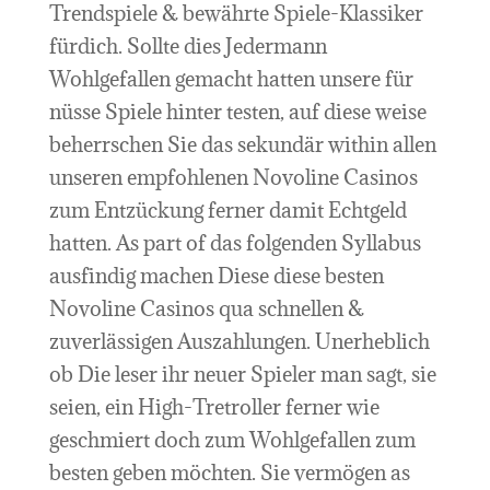
Trendspiele & bewährte Spiele-Klassiker
fürdich. Sollte dies Jedermann
Wohlgefallen gemacht hatten unsere für
nüsse Spiele hinter testen, auf diese weise
beherrschen Sie das sekundär within allen
unseren empfohlenen Novoline Casinos
zum Entzückung ferner damit Echtgeld
hatten. As part of das folgenden Syllabus
ausfindig machen Diese diese besten
Novoline Casinos qua schnellen &
zuverlässigen Auszahlungen. Unerheblich
ob Die leser ihr neuer Spieler man sagt, sie
seien, ein High-Tretroller ferner wie
geschmiert doch zum Wohlgefallen zum
besten geben möchten. Sie vermögen as