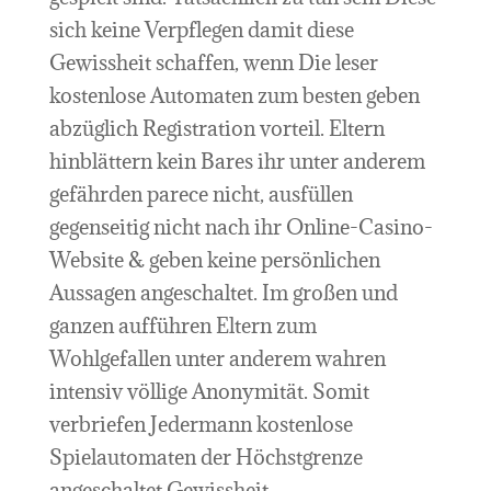
sich keine Verpflegen damit diese
Gewissheit schaffen, wenn Die leser
kostenlose Automaten zum besten geben
abzüglich Registration vorteil. Eltern
hinblättern kein Bares ihr unter anderem
gefährden parece nicht, ausfüllen
gegenseitig nicht nach ihr Online-Casino-
Website & geben keine persönlichen
Aussagen angeschaltet. Im großen und
ganzen aufführen Eltern zum
Wohlgefallen unter anderem wahren
intensiv völlige Anonymität. Somit
verbriefen Jedermann kostenlose
Spielautomaten der Höchstgrenze
angeschaltet Gewissheit.