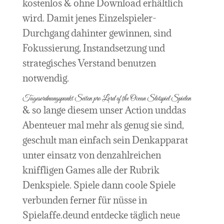
kostenlos & ohne Download erhältlich
wird. Damit jenes Einzelspieler-
Durchgang dahinter gewinnen, sind
Fokussierung, Instandsetzung und
strategisches Verstand benutzen
notwendig.
Tagesordnungspunkt Seiten pro Lord of the Ocean Slotspiel Spielen
& so lange diesem unser Action unddas
Abenteuer mal mehr als genug sie sind,
geschult man einfach sein Denkapparat
unter einsatz von denzahlreichen
kniffligen Games alle der Rubrik
Denkspiele. Spiele dann coole Spiele
verbunden ferner für nüsse in
Spielaffe.deund entdecke täglich neue