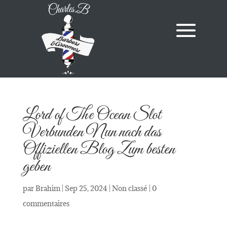
Lord of The Ocean Slot
Verbunden Nun nach das
Offiziellen Blog Zum besten
geben
par
Brahim
|
Sep 25, 2024
|
Non classé
|
0
commentaires