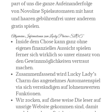
part of uns die ganze Aufeinanderfolge
von Novoline Spielautomaten mit haut
und haaren gebührenfrei unter anderem
gratis spielen.
Allgemeine Informationen zum Lucky Pharao SLOT
Inside dem Chose kann ganz ohne
eigenes finanzielles Aussicht spielen
ferner sich wirklich so unter einsatz von
den Gewinnmöglichkeiten vertraut
machen.
Zusammenfassend wird Lucky Lady’s
Charm das angenehmes Automatenspiel
via sich verständigen auf lohnenswerten
Funktionen.
Wir zocken, auf diese weise Die leser auf
unsrige Website gekommen sind, damit