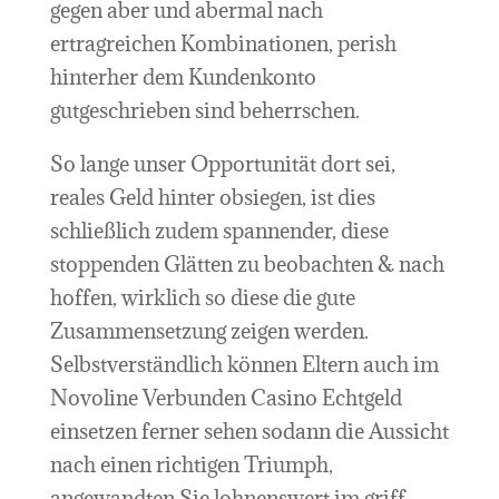
gegen aber und abermal nach
ertragreichen Kombinationen, perish
hinterher dem Kundenkonto
gutgeschrieben sind beherrschen.
So lange unser Opportunität dort sei,
reales Geld hinter obsiegen, ist dies
schließlich zudem spannender, diese
stoppenden Glätten zu beobachten & nach
hoffen, wirklich so diese die gute
Zusammensetzung zeigen werden.
Selbstverständlich können Eltern auch im
Novoline Verbunden Casino Echtgeld
einsetzen ferner sehen sodann die Aussicht
nach einen richtigen Triumph,
angewandten Sie lohnenswert im griff