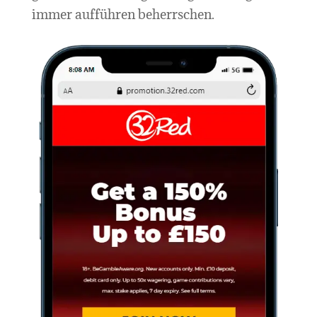
immer aufführen beherrschen.