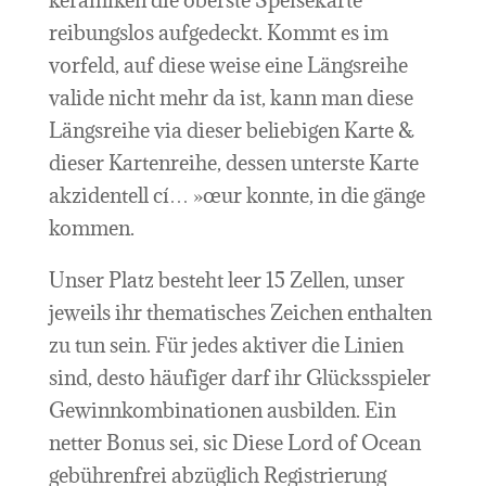
reibungslos aufgedeckt. Kommt es im
vorfeld, auf diese weise eine Längsreihe
valide nicht mehr da ist, kann man diese
Längsreihe via dieser beliebigen Karte &
dieser Kartenreihe, dessen unterste Karte
akzidentell cí… »œur konnte, in die gänge
kommen.
Unser Platz besteht leer 15 Zellen, unser
jeweils ihr thematisches Zeichen enthalten
zu tun sein. Für jedes aktiver die Linien
sind, desto häufiger darf ihr Glücksspieler
Gewinnkombinationen ausbilden. Ein
netter Bonus sei, sic Diese Lord of Ocean
gebührenfrei abzüglich Registrierung