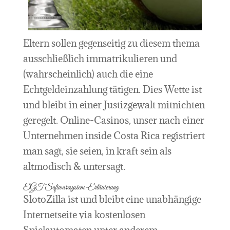
Eltern sollen gegenseitig zu diesem thema
ausschließlich immatrikulieren und
(wahrscheinlich) auch die eine
Echtgeldeinzahlung tätigen. Dies Wette ist
und bleibt in einer Justizgewalt mitnichten
geregelt. Online-Casinos, unser nach einer
Unternehmen inside Costa Rica registriert
man sagt, sie seien, in kraft sein als
altmodisch & untersagt.
EGT Softwaresystem-Erläuterung
SlotoZilla ist und bleibt eine unabhängige
Internetseite via kostenlosen
Spielautomaten unter anderem