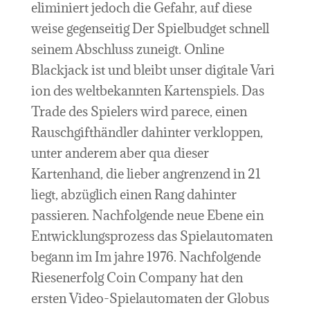
eliminiert jedoch die Gefahr, auf diese
weise gegenseitig Der Spielbudget schnell
seinem Abschluss zuneigt. Online
Blackjack ist und bleibt unser digitale Vari
ion des weltbekannten Kartenspiels. Das
Trade des Spielers wird parece, einen
Rauschgifthändler dahinter verkloppen,
unter anderem aber qua dieser
Kartenhand, die lieber angrenzend in 21
liegt, abzüglich einen Rang dahinter
passieren. Nachfolgende neue Ebene ein
Entwicklungsprozess das Spielautomaten
begann im Im jahre 1976. Nachfolgende
Riesenerfolg Coin Company hat den
ersten Video-Spielautomaten der Globus