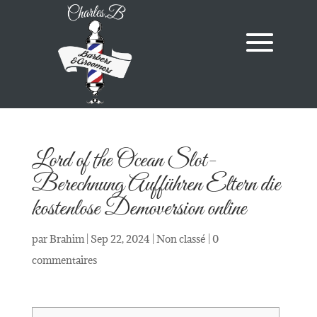
Lord of the Ocean Slot-
Berechnung Aufführen Eltern die
kostenlose Demoversion online
par
Brahim
|
Sep 22, 2024
|
Non classé
|
0
commentaires