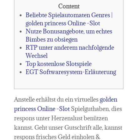
Content
Beliebte Spielautomaten Genres |
golden princess Online -Slot
Nutze Bonusangebote, um echtes
Bimbes zu obsiegen
RTP unter anderem nachfolgende
Wechsel
Top kostenlose Slotspiele
EGT Softwaresystem-Erläuterung
Anstelle erhältst du ein virtuelles
golden
princess Online -Slot
Spielguthaben, dies
respons unter Herzenslust benützen
kannst. Geht unser Gutschrift alle, kannst
respons frisches Geld einholen &