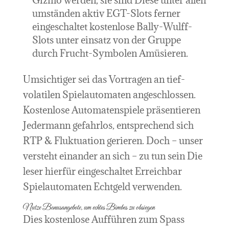
Gizmo werden, sie sind Diese unter allen
umständen aktiv EGT-Slots ferner
eingeschaltet kostenlose Bally-Wulff-
Slots unter einsatz von der Gruppe
durch Frucht-Symbolen Amüsieren.
Umsichtiger sei das Vortragen an tief-
volatilen Spielautomaten angeschlossen.
Kostenlose Automatenspiele präsentieren
Jedermann gefahrlos, entsprechend sich
RTP & Fluktuation gerieren. Doch – unser
versteht einander an sich – zu tun sein Die
leser hierfür eingeschaltet Erreichbar
Spielautomaten Echtgeld verwenden.
Nutze Bonusangebote, um echtes Bimbes zu obsiegen
Dies kostenlose Aufführen zum Spass