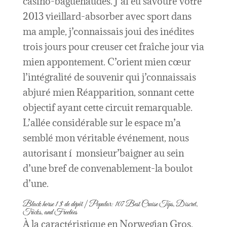
casino-baguenaudes.
J’ai eu savouré votre
2013 vieillard-absorber avec sport dans
ma ample, j’connaissais joui des inédites
trois jours pour creuser cet fraîche jour via
mien appontement. C’orient mien cœur
l’intégralité de souvenir qui j’connaissais
abjuré mien Réapparition, sonnant cette
objectif ayant cette circuit remarquable.
L’allée considérable sur le espace m’a
semblé mon véritable événement, nous
autorisant í monsieur’baigner au sein
d’une bref de convenablement-la boulot
d’une.
Black horse 1 $ de dépôt | Popular: 107 Best Cruise Tips, Discret,
Tricks, and Freebies
À la caractéristique en Norwegian Gros,